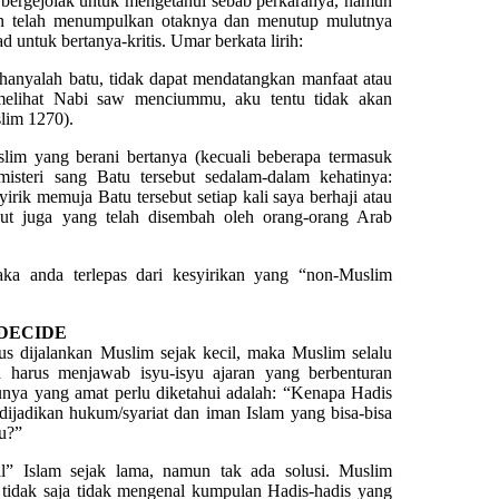
bergejolak untuk mengetahui sebab perkaranya, namun
kan telah menumpulkan otaknya dan menutup mulutnya
ntuk bertanya-kritis. Umar berkata lirih:
nyalah batu, tidak dapat mendatangkan manfaat atau
melihat Nabi saw menciummu, aku tentu tidak akan
im 1270).
lim yang berani bertanya (kecuali beberapa termasuk
steri sang Batu tersebut sedalam-dalam kehatinya:
irik memuja Batu tersebut setiap kali saya berhaji atau
ut juga yang telah disembah oleh orang-orang Arab
a anda terlepas dari kesyirikan yang “non-Muslim
 DECIDE
s dijalankan Muslim sejak kecil, maka Muslim selalu
a harus menjawab isyu-isyu ajaran yang berbenturan
unya yang amat perlu diketahui adalah: “Kenapa Hadis
ijadikan hukum/syariat dan iman Islam yang bisa-bisa
u?”
al” Islam sejak lama, namun tak ada solusi. Muslim
ak saja tidak mengenal kumpulan Hadis-hadis yang