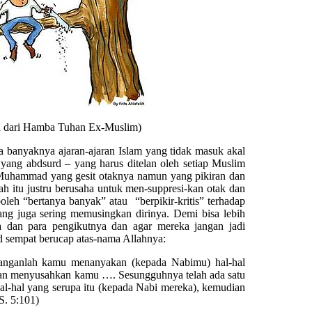
 dari Hamba Tuhan Ex-Muslim)
a banyaknya ajaran-ajaran Islam yang tidak masuk akal
 yang abdsurd – yang harus ditelan oleh setiap Muslim
 Muhammad yang gesit otaknya namun yang pikiran dan
ah itu justru berusaha untuk men-suppresi-kan otak dan
boleh “bertanya banyak” atau “berpikir-kritis” terhadap
ng juga sering memusingkan dirinya. Demi bisa lebih
a dan para pengikutnya dan agar mereka jangan jadi
 sempat berucap atas-nama Allahnya:
janganlah kamu menanyakan (kepada Nabimu) hal-hal
kan menyusahkan kamu …. Sesungguhnya telah ada satu
-hal yang serupa itu (kepada Nabi mereka), kemudian
S. 5:101)