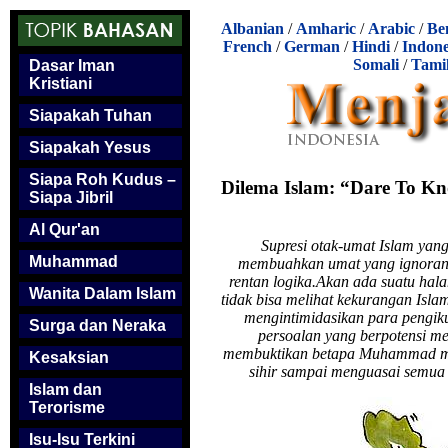
Albanian
/
Amharic
/
Arabic
/
Be
French
/
German
/
Hindi
/
Indone
Somali
/
Tami
Dasar Iman
Kristiani
Siapakah Tuhan
Siapakah Yesus
Siapa Roh Kudus –
Dilema Islam: “Dare To 
Siapa Jibril
Al Qur'an
Supresi otak-umat Islam yang 
Muhammad
membuahkan umat yang ignorant
rentan logika.Akan ada suatu ha
Wanita Dalam Islam
tidak bisa melihat kekurangan Isl
mengintimidasikan para pengik
Surga dan Neraka
persoalan yang berpotensi m
membuktikan betapa Muhammad mera
Kesaksian
sihir sampai menguasai semua 
Islam dan
Terorisme
Isu-Isu Terkini