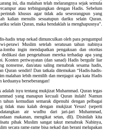
karang ini, dia malahan telah melarangnya sejak semula
ercampur atau terbingungkan dengan Hadis. Sebelum
perintah khusus agar tidak ada seseorangpun yang
ah kalian menulis sesuatupun dariku selain Quran.
dariku selain Quran, maka hendaklah ia menghapusnya”.
s-hadis tetap nekad dimunculkan oleh para pengumpul
wi-perawi Muslim setelah seratusan tahun nabinya
a-lomba ingin mendapatkan pengakuan dan otoritas
 dedikasi dan pengetahuan mereka terhadap apa yang
i. Konten periwayatan (dan sanad) Hadis bergulir liar
g nonsense, dan/atau saling menabrak sesama hadis,
an Quran sendiri! Dan tatkala ditemukan “Hadis-hadis-
im malahan lebih memilih dan menjagoi apa kata Hadis
un keduanya berseberangan!
k adalah isyu tentang mukjizat Muhammad. Quran tegas
ammad yang manapun kecuali Quran itulah! Namun
an tahun kemudian semarak dipenuhi dengan pelbagai
 tidak mau kalah dengan mukjizat Yesus! (seperti
datangkan air wudhu dari jari-jari Muhammad,
daan makanan, mengikat setan, dll). Disinilah kita
isatu pihak Muslim sangat takut menabrak Nabinya,
lim secara rame-rame bisa nekad dan berani melupakan