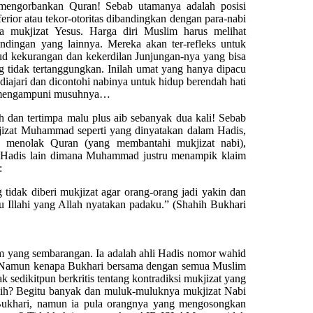
 mengorbankan Quran! Sebab utamanya adalah posisi
ferior atau tekor-otoritas dibandingkan dengan para-nabi
sa mukjizat Yesus. Harga diri Muslim harus melihat
tandingan yang lainnya. Mereka akan ter-refleks untuk
jud kekurangan dan kekerdilan Junjungan-nya yang bisa
idak tertanggungkan. Inilah umat yang hanya dipacu
diajari dan dicontohi nabinya untuk hidup berendah hati
l mengampuni musuhnya…
h dan tertimpa malu plus aib sebanyak dua kali! Sebab
kjizat Muhammad seperti yang dinyatakan dalam Hadis,
 menolak Quran (yang membantahi mukjizat nabi),
” Hadis lain dimana Muhammad justru menampik klaim
:
g tidak diberi mukjizat agar orang-orang jadi yakin dan
u Illahi yang Allah nyatakan padaku.” (Shahih Bukhari
 yang sembarangan. Ia adalah ahli Hadis nomor wahid
. Namun kenapa Bukhari bersama dengan semua Muslim
k sedikitpun berkritis tentang kontradiksi mukjizat yang
hahih? Begitu banyak dan muluk-muluknya mukjizat Nabi
Bukhari, namun ia pula orangnya yang mengosongkan