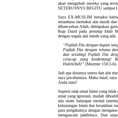
akan mengubah mereka yang ter
SETERUSNYA BEGITU sampai Hari 
Saya EX-MUSLIM bersaksi bahwa
senantiasa memakai alat musik dan 
dihancurkan Allah, ditimpakan gun
Raja Daud pada penutup kitab Ma
dengan segala alat musik yang ada:
“Pujilah Dia dengan tiupan san
Pujilah Dia dengan rebana dan 
dan seruling! Pujilah Dia den
ceracap yang berdentang! 
HaleluYah!”
(Mazmur 150:3-6).
Jadi apa dosanya sutera dan alat 
saya jawabannya. Maka maaf, saya j
Anda mau?
Supresi otak-umat Islam yang tidak
umat yang ignorant, mudah dibodoh
ada suatu halangan mental (menta
kekurangan Islam dan kesalahan na
para pengikutnya dengan mengatas-
mengancam jatidirinya. Dan se