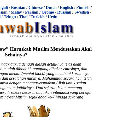
ngali
/
Bosnian
/
Chinese
/
Dutch
/
English
/
Finnish
/
sian
/
Malay
/
Persian
/
Oromo
/
Russian
/
Swedish
/
l
/
Telugu
/
Thai
/
Turkish
/
Urdu
Know” Haruskah Muslim Mendustakan Akal
Sehatnya?
tidak diikuti dengan alasan detail-nya jelas akan
, mudah dibodohi, gampang dibakar emosinya, dan
langan mental (mental block) yang membuat korbannya
am dan kesalahan nabinya. Muhammad secara licin telah
utnya dengan mengatas-namakan Allah untuk setiap
engancam jatidirinya. Dan sejarah Islam memang
ih sukses besar memainkan intimidasi yang bersifat
mind-set Muslim sejak abad ke-7 hingga sekarang!