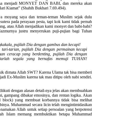
sisa menjadi MONYET DAN BABI, dan mereka akan
Kiamat” (Shahih Bukhari 7.69.494).
 moyang saya dan teman-teman Muslim sejak dulu
sutera pada perayaan pesta, tapi kok kami tidak pernah
ung, atau Allah menjadikan kami monyet dan babi-babi?
zmurnya justru menyerukan puji-pujian bagi Tuhan
gkakala, pujilah Dia dengan gambus dan kecapi!
tari-tarian, pujilah Dia dengan permainan kecapi
gan ceracap yang berdenting, pujilah Dia dengan
Biarlah segala yang bernafas memuji TUHAN!
musik dimata Allah SWT? Karena Ulama tak bisa memberi
adi Ex-Muslim karena tak mau ditipu oleh nabi sendiri.
 diikuti dengan alasan detail-nya jelas akan membuahkan
i, gampang dibakar emosinya, dan rentan logika. Akan
l block) yang membuat korbannya tidak bisa melihat
binya. Muhammad secara licin telah mengintimidasikan
namakan Allah untuk setiap persoalan yang berpotensi
jarah Islam memang membuktikan betapa Muhammad