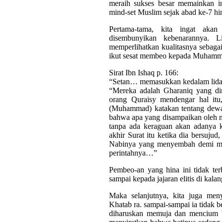
meraih sukses besar memainkan in
mind-set Muslim sejak abad ke-7 hi
Pertama-tama, kita ingat akan
disembunyikan kebenarannya. Li
memperlihatkan kualitasnya sebaga
ikut sesat membeo kepada Muhamma
Sirat Ibn Ishaq p. 166:
“Setan… memasukkan kedalam lida
“Mereka adalah Gharaniq yang dim
orang Quraisy mendengar hal itu
(Muhammad) katakan tentang dewa
bahwa apa yang disampaikan oleh 
tanpa ada keraguan akan adanya k
akhir Surat itu ketika dia bersuj
Nabinya yang menyembah demi men
perintahnya…”
Pembeo-an yang hina ini tidak ter
sampai kepada jajaran elitis di kal
Maka selanjutnya, kita juga men
Khatab ra. sampai-sampai ia tidak
diharuskan memuja dan mencium b