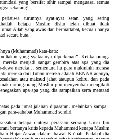
timidasi yang bersifat sihir sampai menguasai semua
ngga sekarang!
 peristiwa turunnya ayat-ayat setan yang sering
hatlah, betapa Muslim disitu telah dibuat tidak
i umat Allah yang awas dan bermartabat, kecuali hanya
d secara buta.
hnya (Muhammad) kata-kata:
uliakan yang syafaatnya diperkenan”. Ketika orang-
, mereka menjadi sangat gembira atas apa yang dia
-dewa mereka… sementara itu para mukminin merasa
nabi mereka dari Tuhan mereka adalah BENAR adanya,
esalahan atau maksud jahat ataupun keliru, dan pada
ud, maka orang-orang Muslim pun menyembah mengikuti
egaskan apa-apa yang dia sampaikan serta mentaati
batas pada umat jalanan dipasaran, melainkan sampai-
angan para-sahabat Muhammad sendiri.
yaksikan betapa ciutnya perasaan seorang Umar bin
 berani bertanya kritis kepada Muhammad kenapa Muslim
atu Hajar Aswad dalam thawaf Ka’bah. Padahal dia