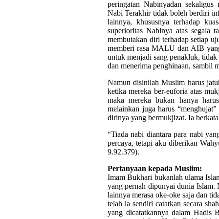
peringatan Nabinyadan sekaligus
Nabi Terakhir tidak boleh berdiri in
lainnya, khususnya terhadap kua
superioritas Nabinya atas segala 
membutakan diri terhadap setiap u
memberi rasa MALU dan AIB yang t
untuk menjadi sang penakluk, tidak 
dan menerima penghinaan, sambi
Namun disinilah Muslim harus jatu
ketika mereka ber-euforia atas mu
maka mereka bukan hanya harus
melainkan juga harus “menghujat
dirinya yang bermukjizat. Ia berkata
“Tiada nabi diantara para nabi yan
percaya, tetapi aku diberikan Wahy
9.92.379).
Pertanyaan kepada Muslim:
Imam Bukhari bukanlah ulama Islam
yang pernah dipunyai dunia Islam
lainnya merasa oke-oke saja dan tida
telah ia sendiri catatkan secara s
yang dicatatkannya dalam Hadis 