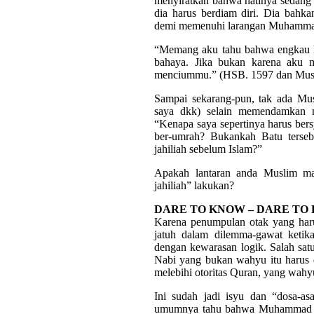
menyiratkan bahwa hatinya sedang 
dia harus berdiam diri. Dia bah
demi memenuhi larangan Muhammad u
“Memang aku tahu bahwa engkau ha
bahaya. Jika bukan karena aku 
menciummu.” (HSB. 1597 dan Musl
Sampai sekarang-pun, tak ada Mus
saya dkk) selain memendamkan mi
“Kenapa saya sepertinya harus bersy
ber-umrah? Bukankah Batu terseb
jahiliah sebelum Islam?”
Apakah lantaran anda Muslim mak
jahiliah” lakukan?
DARE TO KNOW – DARE TO
Karena penumpulan otak yang haru
jatuh dalam dilemma-gawat ketik
dengan kewarasan logik. Salah sat
Nabi yang bukan wahyu itu harus d
melebihi otoritas Quran, yang wahy
Ini sudah jadi isyu dan “dosa-as
umumnya tahu bahwa Muhammad tid