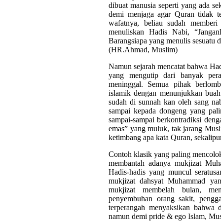
dibuat manusia seperti yang ada se
demi menjaga agar Quran tidak t
wafatnya, beliau sudah memberi 
menuliskan Hadis Nabi, “Janganl
Barangsiapa yang menulis sesuatu 
(HR.Ahmad, Muslim)
Namun sejarah mencatat bahwa Hadi
yang mengutip dari banyak pera
meninggal. Semua pihak berlomb
islamik dengan menunjukkan buah
sudah di sunnah kan oleh sang nab
sampai kepada dongeng yang palin
sampai-sampai berkontradiksi deng
emas” yang muluk, tak jarang Musl
ketimbang apa kata Quran, sekalip
Contoh klasik yang paling mencolo
membantah adanya mukjizat Muh
Hadis-hadis yang muncul seratus
mukjizat dahsyat Muhammad yang
mukjizat membelah bulan, men
penyembuhan orang sakit, penggan
terperangah menyaksikan bahwa d
namun demi pride & ego Islam, Mus