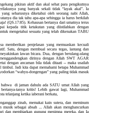
ng pikiran aktif dan akal sehat para pengikutnya
rilakunya yang banyak sekali tidak “layak akal”. Ia
yang seharusnya diketahui oleh seorang nabi Allah,
anya dia tak tahu apa-apa sehingga ia harus berkilah
saja! (QS.17:85). Kehausan bertanya dari umatnya terus
pai kepada titik ketakutan yang diistilahkan dengan
tuk mengetahui sesuatu yang telah dikenakan TABU
a memberikan penjelasan yang memuaskan kecuali
tif. Satu, dengan membual secara tegas, lantang dan
meyakinkan lawan bicara. Dua, dengan berulang-ulang
 menggandengkan dirinya dengan Allah SWT AGAR
ai dengan ancaman bila tidak ditaati -- maka usailah
l timbul. Jadi kita dapat memahami betapa Muhammad
menyodorkan “wahyu-dongengan” yang paling tidak masuk
s bahwa di jaman dahulu ada SATU umat Allah yang
 bertanya-tanya kritis! Lebih gawat lagi, Muhammad
a telanjang ketika iaberani berkata,
ggap zinah, memakai kain sutera, dan meminum
n musik sebagai absah ... Allah akan menghancurkan
ri dan membiarkan gunung menimpa mereka, dan Ia