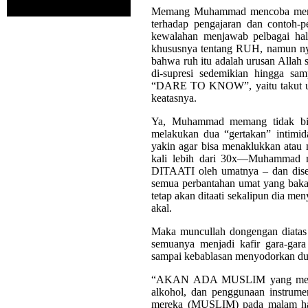
Memang Muhammad mencoba mengeka
terhadap pengajaran dan contoh-pe
kewalahan menjawab pelbagai hal 
khususnya tentang RUH, namun nyat
bahwa ruh itu adalah urusan Allah 
di-supresi sedemikian hingga sam
“DARE TO KNOW”, yaitu takut un
keatasnya.
Ya, Muhammad memang tidak bis
melakukan dua “gertakan” intimida
yakin agar bisa menaklukkan atau 
kali lebih dari 30x—Muhammad
DITAATI oleh umatnya – dan disert
semua perbantahan umat yang baka
tetap akan ditaati sekalipun dia 
akal.
Maka muncullah dongengan diata
semuanya menjadi kafir gara-gara
sampai kebablasan menyodorkan dust
“AKAN ADA MUSLIM yang mengan
alkohol, dan penggunaan instrume
mereka (MUSLIM) pada malam ha