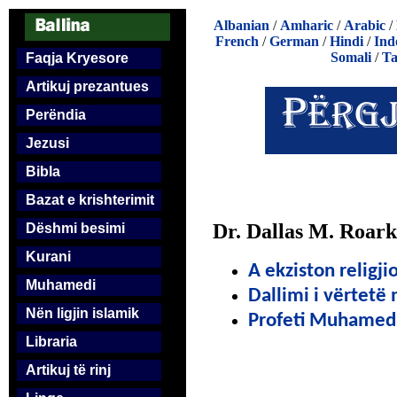
Albanian
/
Amharic
/
Arabic
/
French
/
German
/
Hindi
/
Ind
Somali
/
Ta
Faqja Kryesore
Artikuj prezantues
Perëndia
Jezusi
Bibla
Bazat e krishterimit
Dr. Dallas M. Roark
Dëshmi besimi
Kurani
A ekziston religji
Muhamedi
Dallimi i vërtetë
Nën ligjin islamik
Profeti Muhamed 
Libraria
Artikuj të rinj