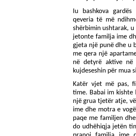
Iu bashkova gardës
qeveria të më ndihm
shërbimin ushtarak, u 
jetonte familja ime dh
gjeta një punë dhe u 
me qera një apartamen
në detyrë aktive në
kujdeseshin për mua sik
Katër vjet më pas, fi
time. Babai im kishte
një grua tjetër atje, 
ime dhe motra e vogël
paqe me familjen dhe
do udhëhiqja jetën ti
pranoi familja ime d