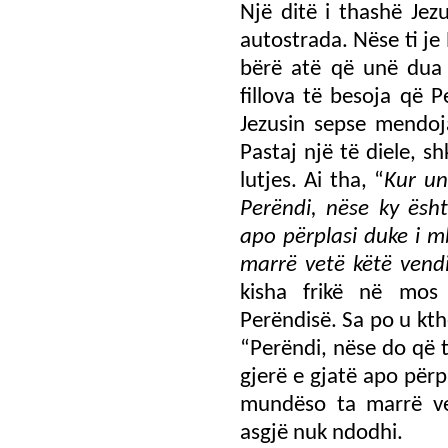
Një ditë i thashë Jez
autostrada. Nëse ti je
bërë atë që unë dua t
fillova të besoja që 
Jezusin sepse mendoja
Pastaj një të diele, s
lutjes. Ai tha, “
Kur un
Perëndi, nëse ky ësht
apo përplasi duke i m
marrë vetë këtë vend
kisha frikë në mos
Perëndisë. Sa po u kth
“Perëndi, nëse do që t
gjerë e gjatë apo përp
mundëso ta marrë vet
asgjë nuk ndodhi.