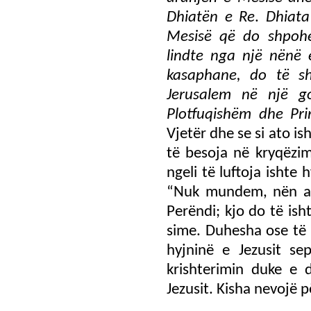
Dhiatën e Re
.
Dhiata
Mesisë që do shpohe
lindte nga një nënë e
kasaphane, do të sh
Jerusalem në një g
Plotfuqishëm dhe Pri
Vjetër dhe se si ato 
të besoja në kryqëzim
ngeli të luftoja ishte h
“Nuk mundem, nën asn
Perëndi; kjo do të ish
sime. Duhesha ose të 
hyjninë e Jezusit s
krishterimin duke e 
Jezusit. Kisha nevojë p