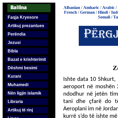
Albanian
/
Amharic
/
Arabic
/
French
/
German
/
Hindi
/
Ind
Somali
/
Ta
Faqja Kryesore
Artikuj prezantues
Perëndia
Jezusi
Bibla
Bazat e krishterimit
Z
Dëshmi besimi
Kurani
Ishte data 10 Shkurt,
Muhamedi
aeroport në moshën 2
Nën ligjin islamik
ndodhur në jetën tim
tani dhe çfarë do 
Libraria
Aeroplani im në Jordan
Artikuj të rinj
kurrë s’do të ishte m