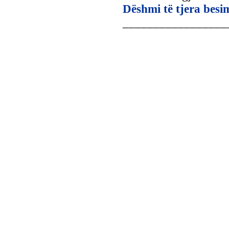
Dëshmi të tjera besi
_________________