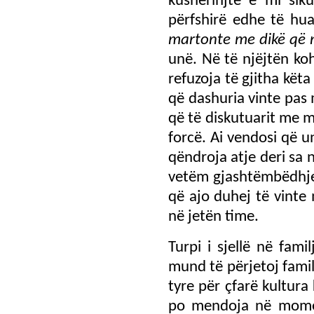
kushërinjtë e mi sik
përfshirë edhe të hua
martonte me dikë që n
unë. Në të njëjtën ko
refuzoja të gjitha kët
që dashuria vinte pas 
që të diskutuarit me 
forcë. Ai vendosi që 
qëndroja atje deri sa
vetëm gjashtëmbëdhje
që ajo duhej të vinte
në jetën time.
Turpi i sjellë në fam
mund të përjetoj famil
tyre për çfarë kultura
po mendoja në momen