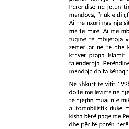
Perëndisë në jetën ti
mendova, “nuk e di çfa
Ai më nxori nga një s
më të mirë. Ai më mb
fuqinë të mbijetoja 
zemëruar në të dhe k
kthyer prapa Islamit
falënderoja Perëndin
mendoja do ta kënaqni
Në Shkurt të vitit 19
do të më lëvizte në një
të njëjtin muaj një mi
automobilistik duke 
kisha bërë paqe me Perë
dhe për të parën herë 