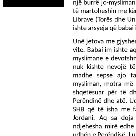
një burrë jo-mysliman.
të martoheshin me këd
Librave (Torës dhe Ung
ishte arsyeja që babai
Unë jetova me gjyshen
vite. Babai im ishte 
myslimane e devotshm
nuk kishte nevojë t
madhe sepse ajo t
mysliman, motra më e
shqetësuar për të d
Perëndinë dhe atë. U
SHB që të isha me fa
Jordani. Aq sa doja
ndjehesha mirë edhe 
udhën e Perëndisë. Lu