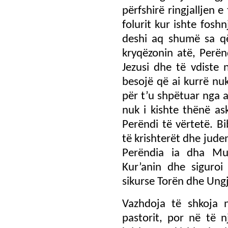
përfshirë ringjalljen 
folurit kur ishte fosh
deshi aq shumë sa që
kryqëzonin atë, Perënd
Jezusi dhe të vdiste 
besojë që ai kurrë nuk
për t’u shpëtuar nga a
nuk i kishte thënë as
Perëndi të vërtetë. B
të krishterët dhe jude
Perëndia ia dha Muh
Kur’anin dhe siguro
sikurse Torën dhe Ungji
Vazhdoja të shkoja n
pastorit, por në të n