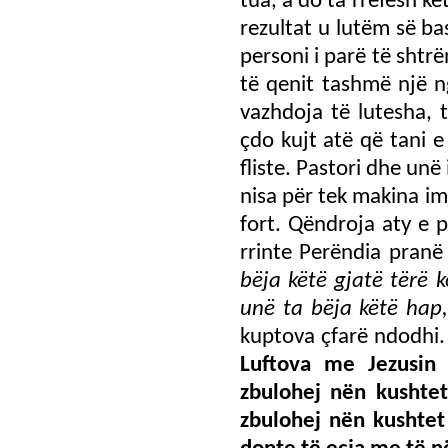
tua, a do ta rrëfesh k
rezultat u lutëm së b
personi i parë të sht
të qenit tashmë një n
vazhdoja të lutesha, t
çdo kujt atë që tani e
fliste. Pastori dhe unë
nisa për tek makina im
fort. Qëndroja aty e 
rrinte Perëndia pranë
bëja këtë gjatë tërë 
unë ta bëja këtë hap
kuptova çfarë ndodhi
Luftova me Jezusi
zbulohej nën kushtet
zbulohej nën kushtet 