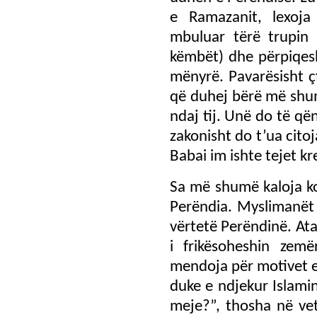
e Ramazanit, lexoja
mbuluar tërë trupin 
këmbët) dhe përpiqes
mënyrë. Pavarësisht ç
që duhej bërë më shum
ndaj tij. Unë do të që
zakonisht do t’ua cit
Babai im ishte tejet k
Sa më shumë kaloja k
Perëndia. Myslimanët 
vërtetë Perëndinë. Ata
i frikësoheshin zemë
mendoja për motivet e 
duke e ndjekur Islami
meje?”, thosha në vete