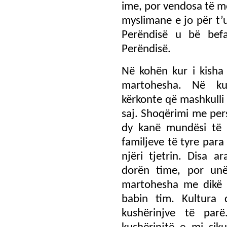
ime, por vendosa të mo
myslimane e jo për t’
Perëndisë u bë bef
Perëndisë.
Në kohën kur i kisha
martohesha. Në ku
kërkonte që mashkulli 
saj. Shoqërimi me pers
dy kanë mundësi të f
familjeve të tyre para
njëri tjetrin. Disa 
dorën time, por unë
martohesha me dikë 
babin tim. Kultura 
kushërinjve të pa