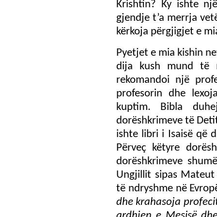
Krishtin? Ky ishte n
gjendje t’a merrja vet
kërkoja përgjigjet e mi
Pyetjet e mia kishin n
dija kush mund të 
rekomandoi një profe
profesorin dhe lexoja
kuptim. Bibla duh
dorëshkrimeve të Detit
ishte libri i Isaisë që
Përveç këtyre dorësh
dorëshkrimeve shumë t
Ungjillit sipas Mateu
të ndryshme në Evrop
dhe krahasoja profecit
ardhjen e Mesisë dhe