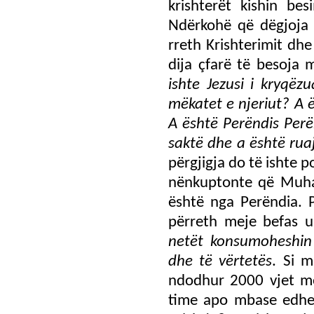
krishterët kishin b
Ndërkohë që dëgjoja d
rreth Krishterimit dh
dija çfarë të besoja
ishte Jezusi i kryqëz
mëkatet e njeriut? A ë
A është Perëndis Perë
saktë dhe a është ruaj
përgjigja do të ishte p
nënkuptonte që Muham
është nga Perëndia. P
përreth meje befas 
netët konsumoheshin 
dhe të vërtetës
. Si m
ndodhur 2000 vjet më
time apo mbase edhe 