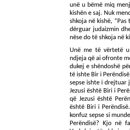
unë u bëmë miq menjë
kishën e saj. Nuk men
shkoja në kishë, “Pas
dërguar judaizmin dhe
nëse do të shkoja në k
Unë me të vërtetë u
ndjeja që ai ofronte 
dukej e shëndoshë për 
të ishte Bir i Perëndis
sepse ishte i drejtuar 
Jezusi është Biri i Pe
që Jezusi është Perë
është Biri i Perëndisë
konfuz sepse si mundet
Perëndisë? Kjo në f