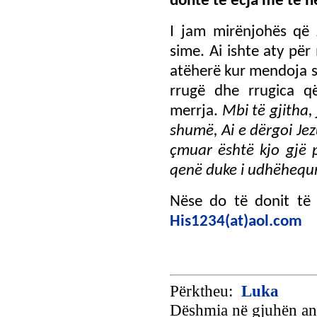
donte të ecja me të në
I jam mirënjohës që 
sime. Ai ishte aty pë
atëherë kur mendoja se
rrugë dhe rrugica që
merrja.
Mbi të gjitha
shumë, Ai e dërgoi Jez
çmuar është kjo gjë 
qenë duke i udhëhequr 
Nëse do të donit të 
His1234(at)aol.com
Përktheu:
Luka
Dëshmia në gjuhën an