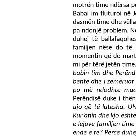
motrën time ndërsa po
Babai im fluturoi në 
dasmën time dhe vëllai
pa ndonjë problem. Nd
duhej të ballafaqohe
familjen nëse do të 
momentin që do marto
mi për tërë jetën tim
babin tim dhe Perënd
bënte dhe i zemëruar 
po më ndodhte mu
Perëndisë duke i thën
ajo që të lutesha, U
Kur’anin dhe kjo është
e lejove familjen tim
ende e re? Përse duhej