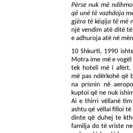
Përse nuk më ndihmov
që unë të vazhdoja me 
gjëra të këqija të më
një vendim atë ditë t
e adhuroja atë në mëny
10 Shkurti, 1990 ishte
Motra ime më e vogël
tek hoteli më i afërt
më pas ndërkohë që ba
na prisnin në aeropo
kuptoi që ne nuk ishi
Ai e thirri vëllanë t
ashtu që vëllai filloi
dinte që duhej te kth
familja do të vriste n