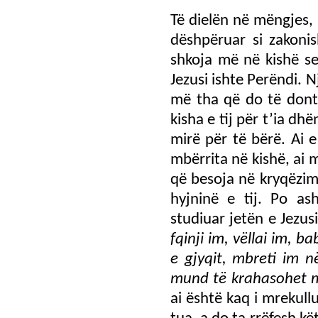
Të dielën në mëngjes,
dëshpëruar si zakoni
shkoja më në kishë se
Jezusi ishte Perëndi. N
më tha që do të dont
kisha e tij për t’ia d
mirë për të bërë. Ai 
mbërrita në kishë, ai 
që besoja në kryqëzimi
hyjninë e tij. Po as
studiuar jetën e Jezus
fqinji im, vëllai im, 
e gjyqit, mbreti im n
mund të krahasohet m
ai është kaq i mrekul