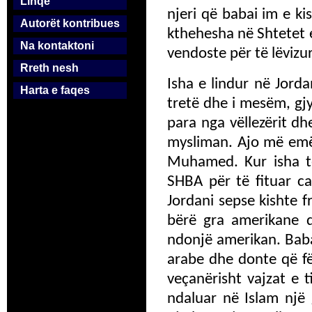
Linqe
njeri që babai im e k
Autorët kontribues
kthehesha në Shtetet 
Na kontaktoni
vendoste për të lëvizur
Rreth nesh
Isha e lindur në Jordan
Harta e faqes
tretë dhe i mesëm, gj
para nga vëllezërit d
mysliman. Ajo më emër
Muhamed. Kur isha te
SHBA për të fituar c
Jordani sepse kishte fr
bërë gra amerikane 
ndonjë amerikan. Baba
arabe dhe donte që fëm
veçanërisht vajzat e 
ndaluar në Islam një