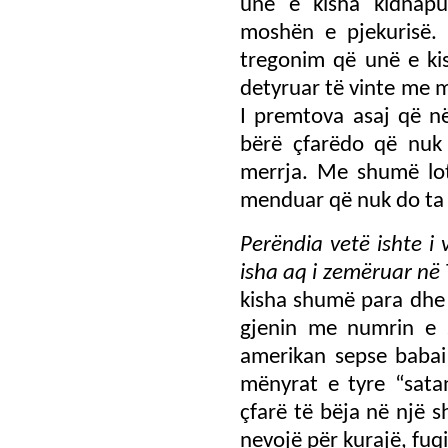
unë e kisha kidnapu
moshën e pjekurisë.
tregonim që unë e ki
detyruar të vinte me 
I premtova asaj që në
bërë çfarëdo që nuk 
merrja. Me shumë lot
menduar që nuk do ta 
Perëndia vetë ishte 
isha aq i zemëruar në 
kisha shumë para dhe
gjenin me numrin e s
amerikan sepse babai
mënyrat e tyre “sata
çfarë të bëja në një s
nevojë për kurajë, fuqi