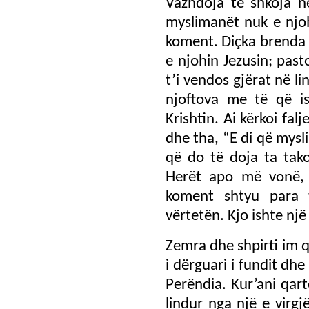
Vazhdoja të shkoja në
myslimanët nuk e njoh
koment. Diçka brenda 
e njohin Jezusin; pas
t’i vendos gjërat në li
njoftova me të që i
Krishtin. Ai kërkoi fal
dhe tha, “E di që mysl
që do të doja ta tako
Herët apo më vonë, u
koment shtyu para t
vërtetën. Kjo ishte një
Zemra dhe shpirti im 
i dërguari i fundit dhe 
Perëndia. Kur’ani qart
lindur nga një e virgj