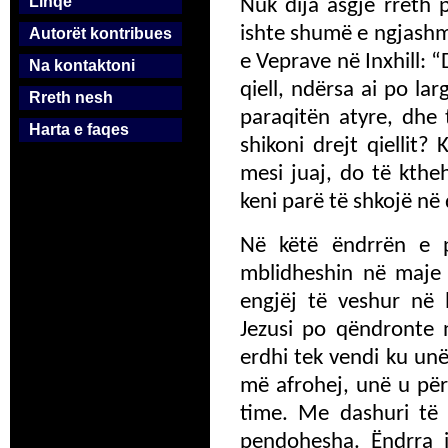
Linqe
Nuk dija asgjë rreth 
ishte shumë e ngjashm
Autorët kontribues
e Veprave në Inxhill: “
Na kontaktoni
qiell, ndërsa ai po la
Rreth nesh
paraqitën atyre, dhe 
Harta e faqes
shikoni drejt qiellit?
mesi juaj, do të kthe
keni parë të shkojë në 
Në këtë ëndrrën e p
mblidheshin në maje 
engjëj të veshur në 
Jezusi po qëndronte n
erdhi tek vendi ku un
më afrohej, unë u përk
time. Me dashuri të t
pendohesha. Ëndrra 