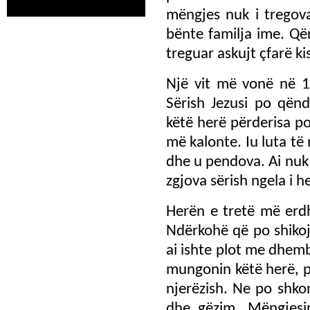
mëngjes nuk i tregov
bënte familja ime. Që
treguar askujt çfarë ki
Një vit më vonë në 1
Sërish Jezusi po qën
këtë herë përderisa po
më kalonte. Iu luta të
dhe u pendova. Ai nuk 
zgjova sërish ngela i h
Herën e tretë më erdh
Ndërkohë që po shikoj
ai ishte plot me dhem
mungonin këtë herë, p
njerëzish. Ne po shko
dhe gëzim. Mëngjesi