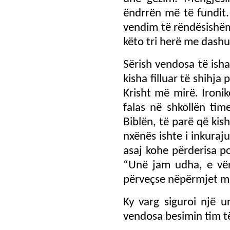
ëndrrën më të fundit.
vendim të rëndësishëm 
këto tri herë me dashu
Sërish vendosa të isha
kisha filluar të shihj
Krisht më mirë. Ironi
falas në shkollën tim
Biblën, të parë që ki
nxënës ishte i inkuraju
asaj kohe përderisa po 
“Unë jam udha, e vër
përveçse nëpërmjet me
Ky varg siguroi një 
vendosa besimin tim të