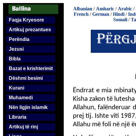
Albanian
/
Amharic
/
Arabic
/
French
/
German
/
Hindi
/
Ind
Somali
/
Ta
Faqja Kryesore
Artikuj prezantues
Perëndia
Jezusi
Bibla
Bazat e krishterimit
Dëshmi besimi
Kurani
Ëndrrat e mia mbinatyro
Muhamedi
Kisha zakon të lutesha 
Allahun, falënderuar 
Nën ligjin islamik
prej tij. Ishte viti 19
Libraria
Allahu më foli në një ë
Artikuj të rinj