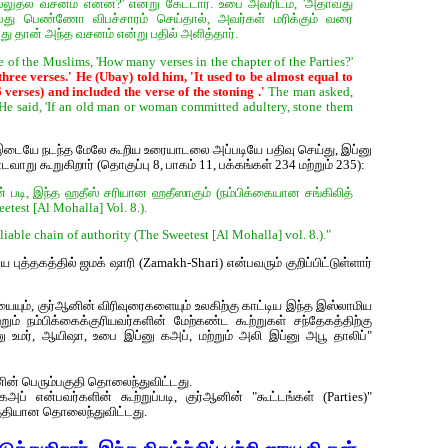
ல்லுதல் வசனம் என்ன?' என்று கேட்டார். உபை அவரிடம், 'அதாவது
பெண்ணோ விபச்சாரம் செய்தால், அவர்கள் மரிக்கும் வரை
து தான் அந்த வசனம் என்று பதில் அளித்தார்.
of the Muslims, 'How many verses in the chapter of the Parties?'
hree verses.' He (Ubay) told him, 'It used to be almost equal to
verses) and included the verse of the stoning .'
The man asked,
' He said, 'If an old man or woman committed adultery, stone them
ம் இடையே நடந்த மேலே கூறிய உரையாடலை அப்படியே பதிவு செய்து, இப்னு
ு கூறுகிறார் (தொகுப்பு 8, பாக‌ம் 11, ப‌க்க‌ங்க‌ள் 234 ம‌ற்றும் 235):
 ப‌டி, இந்த‌ ஹ‌தீஸ் ச‌ரியான‌ ஹ‌தீஸாகும் (ந‌ம்பிக்கையான‌ ச‌ங்கிலித்
test [Al Mohalla] Vol. 8.).
reliable chain of authority (The Sweetest [Al Mohalla] vol. 8.)."
ுத்தகத்தில் ஜமக் ஷாரி (Zamakh-Shari) என்பவரும் குறிப்பிட்டுள்ளார்
யும், குர்‍ஆனின் விரிவுரைகளையும் உலகிற்கு காட்டிய இந்த இஸ்லாமிய
் நம்பிக்கைக்குரியவர்களின் மேற்கண்ட கூற்றுகள் சந்தேகத்திற்கு
்னு உமர், ஆயிஷா, உபை இப்னு கஅப், மற்றும் அலி இப்னு அபூ தாலிப்"
‍ஆனின் பெரும்பகுதி தொலைந்துவிட்டது.
் என்பவர்களின் கூற்றுப்படி, கு‍ர்‍ஆனின் "கூட்டங்கள் (Parties)"
பகுதியான தொலைந்துவிட்டது.