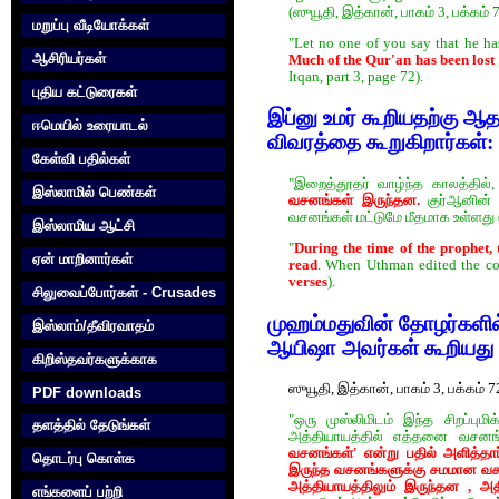
(ஸுயூதி, இத்கான், பாகம் 3, பக்கம் 
மறுப்பு வீடியோக்கள்
"Let no one of you say that he has
ஆசிரியர்கள்
Much of the Qur'an has been lost
Itqan, part 3, page 72).
புதிய கட்டுரைகள்
இப்னு உமர் கூறியதற்கு ஆ
ஈமெயில் உரையாடல்
விவரத்தை கூறுகிறார்கள்:
கேள்வி பதில்கள்
"இறைத்தூதர் வாழ்ந்த காலத்தில்
இஸ்லாமில் பெண்கள்
வசனங்கள் இருந்தன.
குர்‍ஆனின் 
வசனங்கள் மட்டுமே மீதமாக உள்ளது 
இஸ்லாமிய ஆட்சி
"
During the time of the prophet,
ஏன் மாறினார்கள்
read
. When Uthman edited the copi
verses
).
சிலுவைப்போர்கள் - Crusades
முஹம்மதுவின் தோழர்களில
இஸ்லாம்/தீவிரவாதம்
ஆயிஷா அவர்கள் கூறியது 
கிறிஸ்தவர்களுக்காக‌
ஸுயூதி, இத்கான், பாகம் 3, பக்கம் 7
PDF downloads
"ஒரு முஸ்லிமிடம் இந்த சிறப்பும
தளத்தில் தேடுங்கள்
அத்தியாயத்தில் எத்தனை வசனங்
வசனங்கள்' என்று பதில் அளித்த
தொடர்பு கொள்க‌
இருந்த வசனங்களுக்கு சமமான வசனங்
அத்தியாயத்திலும் இருந்தன , அத
எங்களைப் பற்றி