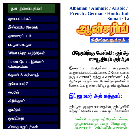
Albanian
/
Amharic
/
Arabic
/
French
/
German
/
Hindi
/
Ind
Somali
/
Ta
முகப்புப் பக்கம்
இஸ்லாமிய அகராதி
தளவரைப் படம்
படமும் பாடமும்
பீஜேவிற்கு கேள்வி: குர்‍
WhatsApp வழி(லி)கள்
ஸுயூதியும் குர்
Islam Quiz - இஸ்லாம்
வினாடிவினா
இஸ்லாமிய அறிஞர்கள் கூறுவதுப
பாதுகாக்கப்பட்டவில்லை. அனேக வசன
தேவன் & அல்லாஹ்
ஒரு வசனமா? ஐந்து வசனங்களா? பத்
ஆயிஷா மற்றும் உபை போன்றவர்களின் 
இயேசு யார்?
இஸ்லாமிய நூல்களிலிருந்து சில குறிப்
பைபிள்
இப்னு உமர் அல் கத்தாப்:
கிறிஸ்தவம்
குர்‍ஆன் முழுமையானதல்ல, குர்‍ஆனி
குர்‍ஆன்
கத்தாப் வெளிப்படையாக ஒப்புக்கொள்கி
முஹம்மது
"என்னிடம் முழு குர்‍ஆனும் உள்ளத
முழுமையானது என்று அவனுக்கு எப
விவாத மறுப்புக்கள்
ஆகையால் "குர்‍ஆனில் எவைகள் 