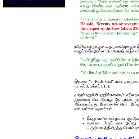
உபையிடம் 'அந்த கல்லெரிந்து கொ
வயது சென்ற ஒரு ஆணோ அல்லது 
கல்லெரிந்து கொல்லவேண்டும்' என்ப
"This famous companion asked one 
He said, 'Seventy-two or seventy-t
the chapter of the Cow (about 286 
'What is the verse of the stoning?
to death."'
நபித்தோழருக்கும், ஒரு முஸ்லிமுக்கு
ஹஜம் என்ற இஸ்லாமிய அறிஞர், கீழ்கண்டவாற
"அலி இப்னு அபூ தாலிப்பின் கூற்றின்
தொட‌ர் உடைய‌ ஹ‌தீஸாகும்) (The Swee
"'Ali Ibn Abi Talib said this has a 
இதனை "al-Kash-Shaf" என்ற தம்முடைய ப
(பாகம் 3, பக்கம் 518).
முஹம்மதுவின் ஹதீஸ்களையும், சரிதையை
தூண்களாகிய அவரது தோழர்கள் மற்றும
அப்பாற்பட்டது. இவர்களில் சிலர் "இப
என்பவர்கள் ஆவார்கள்.
இப்னு உமரின் கூற்றுப்படி, குர்
ஆயிஷா மற்றும் உபை இப்னு கஅப
அத்தியாயத்திலிருந்து பெரும்