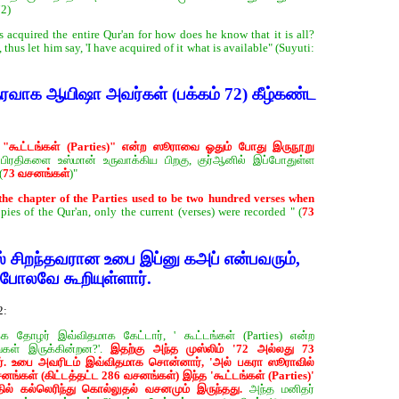
72)
 acquired the entire Qur'an for how does he know that it is all?
, thus let him say, 'I have acquired of it what is available" (Suyuti:
தரவாக ஆயிஷா அவர்கள் (பக்கம் 72) கீழ்கண்ட
,
"கூட்டங்கள் (Parties)" என்ற ஸூராவை ஓதும் போது இருநூறு
பிரதிகளை உஸ்மான் உருவாக்கிய பிறகு, குர்‍ஆனில் இப்போதுள்ள
(
73 வசனங்கள்
)"
 the chapter of the Parties used to be two hundred verses when
es of the Qur'an, only the current (verses) were recorded " (
73
் சிறந்தவரான உபை இப்னு கஅப் என்பவரும்,
போலவே கூறியுள்ளார்.
2:
ிக்க தோழர் இவ்விதமாக கேட்டார், ' கூட்டங்கள் (Parties) என்ற
கள் இருக்கின்றன‌?'.
இதற்கு அந்த முஸ்லிம் '72 அல்லது 73
ார். உபை அவரிடம் இவ்விதமாக சொன்னார், 'அல் பகரா ஸூராவில்
கள் (கிட்டத்தட்ட 286 வசனங்கள்) இந்த 'கூட்டங்கள் (Parties)'
ில் கல்லெரிந்து கொல்லுதல் வசனமும் இருந்தது.
அந்த மனிதர்