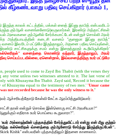
்துகிறார். இந்த நிகழ்ச்சிப் பற்றி ஸுயூதி தன்
ல் கீழ்கண்டவாறு பதிவு செய்கிறார் (பாகம் 1,
 இருந்த காலக் கட்டத்தில், மக்கள் ஸைத் இப்னு தாபித் என்பவரிடம்
ிருந்த குர்‍ஆன் வசனங்களோடு)வருவார்கள். இரண்டு அத்தாட்சிகள்
யேல் அவைகளை குர்‍ஆனில் சேர்க்கமாட்டேன் என்றுச் சொல்லி அவர்
 என்ற அத்தியாயத்தின் கடைசி வசனம் "குஜைமா இப்னு தாபித்"
்த வசனம் இவரிடம் மட்டுமே இருந்தாலும், அதனை பதிவு செய்யுங்கள்,
ண்டு சாட்சிகளுக்கு சமம் என்று இறைத்தூதர் கூறியிருக்கிறார்'
"கல்லெரிதல்" வசனத்தை கொண்டு வந்தார், இருந்தாலும், அவர்
திவு செய்யப்படவில்லை, ஏனென்றால், இவ்வசனத்திற்கு உமர் மட்டுமே
an, people used to come to Zayd Ibn Thabit (with the verses they
any verse unless two witnesses attested to it. The last verse of
nly with Khuzayma Ibn Thabit. Zayd said, 'Record it because the
y of Khuzayma equal to the testimony of two men.'
'Umar came
t was not recorded because he was the only witness to it.
"
ர் ஆச்சரியத்தோடு கேள்வி கேட்க ஆரம்பித்துவிடுவார்:
ாட்சி தான் என்றுச் சொல்ல இன்னொரு சாட்சி அவசியமா?"
‍ஆனுக்கும் எதிராக உமர் பொய்யை கூறுவாரா?".
 '
உமர் அல்லாஹ்வின் புத்தகத்தில் சேர்த்துவிட்டார் என்று என் மீது குற்றம்
ந்த கல்லெரிதல் வ்சனத்தை குர்‍ஆனோடு சேர்த்து இருந்திருப்பேன்".
"Skiek Kishk" என்பவரின் புத்தகத்திலும் இதனை காணலாம்.