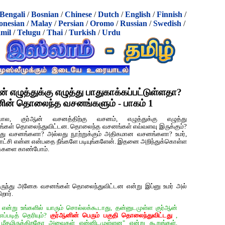
Bengali
/
Bosnian
/
Chinese
/
Dutch
/
English
/
Finnish
/
onesian
/
Malay
/
Persian
/
Oromo
/
Russian
/
Swedish
/
mil
/
Telugu
/
Thai
/
Turkish
/
Urdu
ஆன் எழுத்துக்கு எழுத்து பாதுகாக்கப்பட்டுள்ளதா?
‍ஆனின் தொலைந்த வசனங்களும் - பாகம் 1
ோல, குர்‍ஆன் வசனத்திற்கு வசனம், எழுத்துக்கு எழுத்து
ங்கள் தொலைந்துவிட்டன. தொலைந்த வசனங்கள் எவ்வளவு இருக்கும்?
து வசனங்களா? அல்லது நூற்றுக்கும் அதிகமான வசனங்களா? உமர்,
சாட்சி என்ன என்பதை நீங்களே படியுங்களேன். இதனை அறிந்துக்கொள்ள
புக்களை காண்போம்.
லிருந்து அனேக வசனங்கள் தொலைந்துவிட்டன என்று இப்னு உமர் அல்
றார்.
ு என்று உங்களில் யாரும் சொல்லக்கூடாது, தன்னுடமுள்ள குர்‍ஆன்
்படித் தெரியும்?
குர்‍ஆனின் பெரும் பகுதி தொலைந்துவிட்டது
,
மீதமிருக்கிறதோ அவைகள் என்னிடமுள்ளன" என்று கூறுங்கள்.