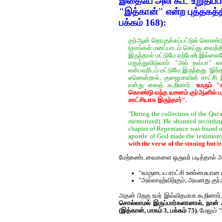
இதையே அலி கூட உறுதிப்படுத
"இத்கான்" என்ற புத்தகத்தி
பக்கம் 168):
குர்‍ஆன் தொகுக்கப்பட்டுக் கொண்டு
(தாங்கள் மனப்பாடம் செய்து வைத்த
இருந்தால் மட்டுமே ஏற்பேன் இல்லை
மறுத்துவிடுவார். "அல் தவ்பா"
என்பவரிடம் மட்டுமே இருந்தது. 'இந
ஏனென்றால், குஜைமாவின் சாட்சி இர
என்று ஸைத் கூறினார்.
உமரும் 
கொண்டு வந்த‌ வசனம் குர்‍ஆனில் ப
சாட்சியாக இருந்தார்".
"During the collection of the Qur'
memorized). He shunned recording 
chapter of Repentance was found o
apostle of God made the testimon
with the verse of the stoning but i
மேற்கண்டவைகளை ஒருவர் படித்தால் அவ
"உமருடைய சாட்சி உண்மையான ச
"அல்லாஹ்விற்கும், அவனது குர்
அதன் பிறகு உமர் இவ்விதமாக கூறினார்,
சொல்லாமல் இருப்பார்களானால், நான் அ
(இத்கான், பாகம் 3, பக்கம் 75).
மேலும் 