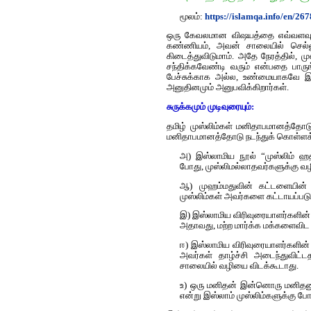
மூலம்:
https://islamqa.info/en/26
ஒரு கேவலமான விஷயத்தை எவ்வளவு நா
கண்ணியம், அவன் சாலையில் செல்லு
கிடைத்துவிடுமாம். அதே நேரத்தில்,
சந்திக்கவேண்டி வரும் என்பதை பார
பேச்சுக்காக அல்ல, உண்மையாகவே இத
அனுதினமும் அனுபவிக்கிறார்கள்.
சுருக்கமும் முடிவுரையும்:
தமிழ் முஸ்லிம்கள் மனிதாபமானத்தோட
மனிதாபமானத்தோடு நடந்துக் கொள்ளக்க
அ) இஸ்லாமிய நூல் “முஸ்லிம் ஹத
போது, முஸ்லிமல்லாதவர்களுக்கு வ
ஆ) முஹம்மதுவின் கட்டளையின் ப
முஸ்லிம்கள் அவர்களை கட்டாயப்படு
இ) இஸ்லாமிய விரிவுரையாளர்களின் 
அதாவது, மற்ற மார்க்க மக்களைவிட ம
ஈ) இஸ்லாமிய விரிவுரையாளர்களின் ப
அவர்கள் தாழ்ச்சி அடைந்துவிட்ட
சாலையில் வழியை விடக்கூடாது.
உ) ஒரு மனிதன் இன்னொரு மனிதனு
என்று இஸ்லாம் முஸ்லிம்களுக்கு போ