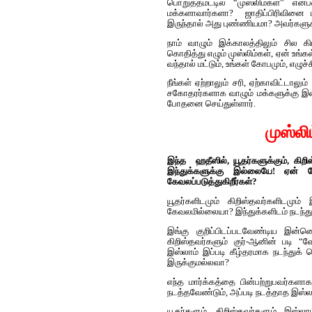
பொறுத்தமட்டில் “முஸ்லிம்கள்” என்
மக்களாவார்களா? ஜாதிப்பிரிவினை பி
இருந்தால் அது புண்ணியமா? அவர்களுக்
நாம் வாழும் இக்காலத்திலும் சில க
கொதித்து எழும் முஸ்லிம்கள், ஏன் உங்
வந்தால் மட்டும், உங்கள் கோபமும், எழு
நீங்கள் ஏற்றாலும் சரி, ஏற்காவிட்டா
சகோதரர்களாக வாழும் மக்களுக்கு இடைய
போதனை செய்துள்ளார்.
முஸ்ல
இந்த ஹதீஸில், யூதர்களுக்கும், கிறி
இந்துக்களுக்கு இல்லையே! ஏன் ம
கேவலப்படுத்துகிறீர்கள்?
யூதர்களிடமும் கிறிஸ்தவர்களிடமும்
கேவலமில்லையா? இந்துக்களிடம் நடந்
இங்கு குறிப்பிடப்படவேண்டிய இன்
கிறிஸ்தவர்களும் குர்-ஆனின் படி “
இஸ்லாம் இப்படி கீழ்தரமாக நடந்து
இருக்குமல்லவா?
எந்த மார்க்கத்தை பின்பற்றுபவர்க
நடத்தவேண்டும், அப்படி நடத்தாத இஸ்லாம
யூதர்களும், கிறிஸ்தவர்களும் இஸ்