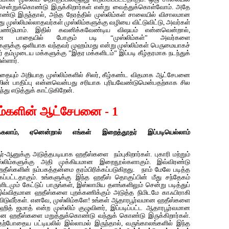
ென்றுக்கொண்டு இருக்கிறார்கள் என்று வைத்துக்கொள்வோம். அதே
ண்டு இருந்தால், அந்த நேரத்தில் முஸ்லிம்கள் சாலையில் விசாலமான
ுஸ்லிமல்லாதவர்கள் முஸ்லிம்களுக்கு வழியை விட்டுவிட்டு, அவர்கள்
ேண்டுமாம். இதில் கவனிக்கவேண்டிய விஷயம் என்னவென்றால்,
டியான பாதையில் போகும் படி “முஸ்லிம்கள்” அவர்களை
களுக்கு ஒளியாக வந்தவர் முஹம்மது என்று முஸ்லிம்கள் பெருமையாகச்
் தம்முடைய மக்களுக்கு ”இதர மக்களிடம்” இப்படி கீழ்தரமாக நடந்துக்
ள்ளார்.
தையும் அறியாத முஸ்லிம்களில் சிலர், கீழ்கண்ட விதமாக ஆட்சேபனை
ின் பாதிப்பு என்னவென்பது சரியாக புரியவேண்டுமென்பதற்காக சில
ு எடுத்துக் காட்டுகிறேன்.
ிம்களின் ஆட்சேபனை - 1
ாம், ஏனென்றால் எங்கள் இறைத்தூதர் இப்படியெல்லாம்
ுர்-ஆனுக்கு அடுத்தபடியாக ஹதீஸ்களை நம்புகிறார்கள். புகாரி மற்றும்
ுஸ்லிம்களுக்கு அதி முக்கியமான இறைநூல்களாகும். இவ்விரண்டு
தீஸ்களின் நம்பகத்தன்மை தரம்பிரிக்கப்படுகிறது. நாம் மேலே படித்த
்கப்பட்டதாகும். உங்களுக்கு இந்த ஹதீஸ் தொகுப்பின் மீது சந்தேகம்
ிடமும் கேட்டுப் பாருங்கள், இஸ்லாமிய தளங்களிலும் சென்று படித்துப்
் இவ்விதமான ஹதீஸ்களை புறக்கணிக்கும் அடுத்த நிமிடமே காஃபிராகி
விடுவீர்கள். எனவே, முஸ்லிம்களே! உங்கள் ஆதாரபூர்வமான ஹதீஸ்களை
்ஹித் ஜமாத் என்ற முஸ்லிம் குழுவினர், இப்படிப்பட்ட ஆதாரபூர்வமான
ான ஹதீஸ்களை மறுத்துக்கொண்டு வந்துக் கொண்டு இருக்கிறார்கள்.
போதைய பட்டியலில் இல்லாமல் இருந்தால், வருங்காலங்களில் இந்த