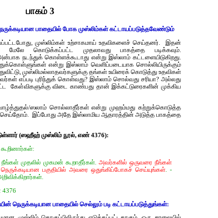
பாகம் 3
ருக்கடியான பாதையில் போக முஸ்லிம்கள் கட்டாயப்படுத்தவேண்டும்
்பட்டபோது, முஸ்லிம்கள் உற்சாகமாய் உதவிகளைச் செய்தனர். இதன்
மேலே கொடுக்கப்பட்ட முதலாவது பாகத்தை படிக்கவும்.
 அன்பாக நடந்துக் கொள்ளக்கூடாது என்று இஸ்லாம் கட்டளையிடுகிறது.
்துக்கொள்ளுங்கள் என்று இஸ்லாம் வெளிப்படையாக சொல்லியிருக்கும்
ுவிட்டு, முஸ்லிமல்லாதவர்களுக்கு தங்கள் உயிரைக் கொடுத்து உதவிகள்
்கள் எப்படி புரிந்துக் கொள்வது? இஸ்லாம் சொல்வது சரியா? அல்லது
்பட்ட கேள்விகளுக்கு விடை காண்பது தான் இக்கட்டுரைகளின் முக்கிய
ாழ்த்துதல்/ஸலாம் சொல்லாதீர்கள் என்று முஹம்மது கற்றுக்கொடுத்த
ு செய்தோம். இப்போது அதே இஸ்லாமிய ஆதாரத்தின் அடுத்த பாகத்தை
்ளார் (ஸஹீஹ் முஸ்லிம் நூல், எண் 4376):
கூறினார்கள்:
் நீங்கள் முதலில் முகமன் கூறாதீர்கள்.
அவர்களில் ஒருவரை நீங்கள்
 நெருக்கடியான பகுதியில் அவரை ஒதுங்கிப்போகச் செய்யுங்கள்
. -
ிவிக்கிறார்கள்.
் 4376
யின் நெருக்கடியான பாதையில் செல்லும் படி கட்டாயப்படுத்துங்கள்:
மான முஸ்லிம் தொகுப்பிலிருந்து எடுக்கப்பட்டதாகும். ஒரு சாலையில்