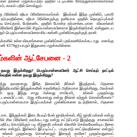
ள் தங்கள் மறுக்கப்படும் ஹதீஸ் பட்டியலில் சேர்த்துக்கொள்வார்கள்
ம், காலம் பதில் சொல்லும்.
ிரிவினர் ஷியா பிரிவினராவார்கள். இவர்கள் இந்த முஸ்லிம், புகாரி
ம்புவதில்லை, ஷியா பிரிவினருக்கு தனியாக ஹதீஸ் தொகுப்புக்கள்
ு செய்தால், மேற்கண்ட ஹதீஸ் போன்ற தர்மசங்கடமான விவரங்கள்
பிரிவினர் இஸ்லாமில் சிறும்பான்மையினராக இருக்கிறார்கள். என்னுடைய
தும் பெரும்பான்மையினராகிய சுன்னி முஸ்லிம்களுக்குத் தான்.
புக்களில் உள்ள விவரங்களை முஸ்லிம்கள் புறக்கணிக்கக்கூடாது. எனக்கு
எண் 4376ஐ) யாரும் இதுவரை மறுக்கவில்லை.
ிம்களின் ஆட்சேபனை - 2
வறு இருக்கிறது? பெரும்பான்மையினர் ஆட்சி செய்யும் நாட்டில்
ெல்வதில் என்ன தவறு இருக்கிறது?
ருத்து தவறானது. இதே நிலையில் நீங்கள் இருந்தால், அதனை
 இந்தியாவில் இந்துக்களின் சதவிகிதம் அதிகமாக இருக்கிறது, அவர்கள்
்கள். ஒரு இந்து சாது அல்லது சாமியார், உங்கள் முஹம்மது
ளையிட்டால், அது சரியானது என்று நீங்கள் ஏற்றுக் கொள்வீர்களா?
ெரும்பான்மையாக இருப்பவர்கள் முஸ்லிம்களை நடத்தினால், அதனை
ுன்பாக, இந்துக்கள் இடையேயும் மேல் ஜாதிமக்கள், கீழ் ஜாதி மக்கள் என்று
ில் சில பிரிவினர் வரக்கூடாது என்று கட்டுப்பாடு இருந்தது. சாலையில்
மதிப்பு கொடுக்கும் படி கீழ்ஜாதி மக்கள் விலகிச் செல்லவேண்டிய நிலை
ை என்றும், இஸ்லாம் இப்படிப்பட்ட பாகுபாடு காட்டுவதில்லை என்றும்
ே! உங்கள் முஹம்மது சொன்னதும் இதைத் தானே! முஹம்மதுவைப்