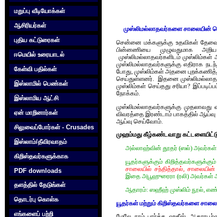
மறுப்பு வீடியோக்கள்
ஆசிரியர்கள்
முஸ்லிமல்லாதவர்களை சாலையின் நெ
புதிய கட்டுரைகள்
சென்னை மக்களுக்கு உதவிகள் தேவைப
பின்னணியை முழுவதுமாக அறிய 
ஈமெயில் உரையாடல்
முஸ்லிமல்லாதவர்களிடம் முஸ்லிம்கள்
முஸ்லிமல்லாதவர்களுக்கு எதிராக நடந
கேள்வி பதில்கள்
போது, முஸ்லிம்கள் அதனை புறக்கணித்த
செய்துள்ளனர். இதனை முஸ்லிமல்லாதவர
இஸ்லாமில் பெண்கள்
முஸ்லிம்கள் செய்தது சரியா? இப்படிப
நோக்கம்.
இஸ்லாமிய ஆட்சி
முஸ்லிமல்லாதவர்களுக்கு முதலாவது வ
ஏன் மாறினார்கள்
விவரத்தை இரண்டாம் பாகத்தில் ஆய்வ
ஆய்வு செய்வோம்.
சிலுவைப்போர்கள் - Crusades
முஹம்மது கீழ்கண்டவாறு கட்டளையிட்டுள
இஸ்லாம்/தீவிரவாதம்
அல்லாஹ்வின் தூதர் (ஸல்) அவர்கள் 
கிறிஸ்தவர்களுக்காக‌
யூதர்களுக்கும் கிறித்தவர்களுக்கும
சாலையில் சந்தித்தால், சாலையின்
PDF downloads
இதை அபூஹுரைரா (ரலி) அவர்கள் அற
தளத்தில் தேடுங்கள்
ஆதாரம்: ஸஹீஹ் முஸ்லிம் நூல், எண
தொடர்பு கொள்க‌
யூதர்கள் மற்றும் கிறிஸ்தவர்களை சாலை
எங்களைப் பற்றி
மேலே நாம் பார்த்த ஹதீஸ், ஆதாரபூர்வ