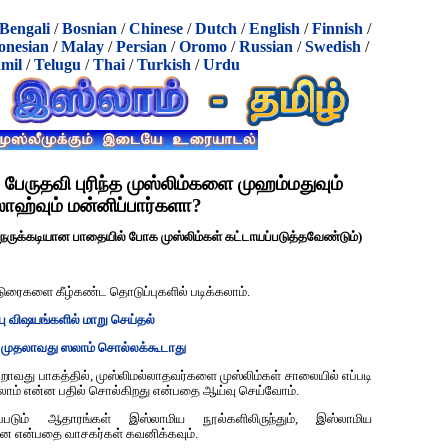
Bengali
/
Bosnian
/
Chinese
/
Dutch
/
English
/
Finnish
/
onesian
/
Malay
/
Persian
/
Oromo
/
Russian
/
Swedish
/
mil
/
Telugu
/
Thai
/
Turkish
/
Urdu
 பேருதவி புரிந்த முஸ்லிம்களை முஹம்மதுவும்
ாஹ்வும் மன்னிப்பார்களா?
ருக்கடியான பாதையில் போக முஸ்லிம்கள் கட்டாயப்படுத்தவேண்டும்)
ுரைகளை கீழ்கண்ட தொடுப்புகளில் படிக்கலாம்.
ப்பு விஷயங்களில் மாறு செய்தல்
கு முதலாவது ஸலாம் சொல்லக்கூடாது
வது பாகத்தில், முஸ்லிமல்லாதவர்களை முஸ்லிம்கள் சாலையில் எப்படி
்லாம் என்ன பதில் சொல்கிறது என்பதை ஆய்வு செய்வோம்.
ப்படும் ஆதாரங்கள் இஸ்லாமிய நூல்களிலிருந்தும், இஸ்லாமிய
ன்றன என்பதை வாசகர்கள் கவனிக்கவும்.