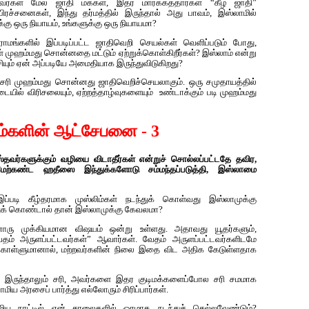
பவர்கள் மேல் ஜாதி மக்கள், இதர மார்க்கத்தார்கள் “கீழ் ஜாதி”
ரச்சனைகள், இந்து தர்மத்தில் இருந்தால் அது பாவம், இஸ்லாமில்
கு ஒரு நியாயம், உங்களுக்கு ஒரு நியாயமா?
ிராமங்களில் இப்படிப்பட்ட ஜாதிவெறி செயல்கள் வெளிப்படும் போது,
கள் முஹம்மது சொன்னதை மட்டும் ஏற்றுக்கொள்கிறீர்கள்? இஸ்லாம் என்று
ச்சியும் ஏன் அப்படியே அமைதியாக இருந்துவிடுகிறது?
லும் சரி முஹம்மது சொன்னது ஜாதிவெறிச்செயலாகும். ஒரு சமுதாயத்தில்
ில் விரிசலையும், ஏற்றத்தாழ்வுகளையும் உண்டாக்கும் படி முஹம்மது
ிம்களின் ஆட்சேபனை - 3
ஸ்தவர்களுக்கும் வழியை விடாதீர்கள் என்றுச் சொல்லப்பட்டதே தவிர,
ேற்கண்ட ஹதீஸை இந்துக்களோடு சம்மந்தப்படுத்தி, இஸ்லாமை
 இப்படி கீழ்தரமாக முஸ்லிம்கள் நடந்துக் கொள்வது இஸ்லாமுக்கு
துக் கொண்டால் தான் இஸ்லாமுக்கு கேவலமா?
னொரு முக்கியமான விஷயம் ஒன்று உள்ளது. அதாவது யூதர்களும்,
வேதம் அருளப்பட்டவர்கள்” ஆவார்கள். வேதம் அருளப்பட்டவர்களிடமே
க் கொள்ளுமானால், மற்றவர்களின் நிலை இதை விட அதிக கேடுள்ளதாக
ளாக இருந்தாலும் சரி, அவர்களை இதர குடிமக்களைப்போல சரி சமமாக
ிய அரசைப் பார்த்து எல்லோரும் சிரிப்பார்கள்.
லாமிய நாட்டில் ஏன் சாலைகளில் ஓரமாக நடந்துச் செல்லவேண்டும்?