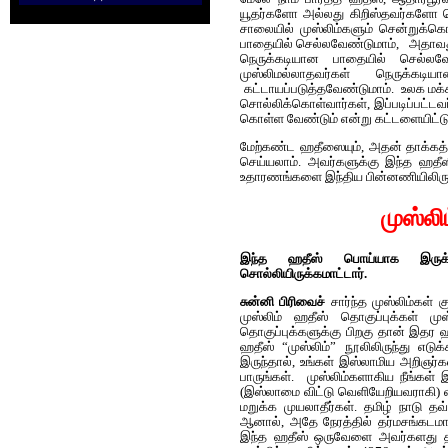
யூதர்களோ அல்லது கிறிஸ்தவர்களோ ச
சாலையில் முஸ்லிம்களும் சென்றுக்கொ
பாதையில் செல்லவேண்டுமாம், அதாவது ம
நெருக்கடியான பாதையில் செல்லவ
முஸ்லிமல்லாதவர்கள் நெருக்க
கட்டாயப்படுத்தவேண்டுமாம். உலக மக்
சொல்லிக்கொள்வார்கள், இப்படிப்பட்டவர
கொள்ள வேண்டும் என்று கட்டளையிட்டு
மேற்கண்ட ஹதீஸையும், அதன் தாக்கத்
செய்யலாம். அவர்களுக்கு இந்த ஹதீஸ
உதாரணங்களை இந்திய பின்னணியிலிருந்த
முஸ்ல
இந்த ஹதீஸ் பொய்யாக இருக்கல
சொல்லியிருக்கமாட்டார்.
சுன்னி பிரிவைச்
சார்ந்த முஸ்லிம்கள் க
முஸ்லிம் ஹதீஸ் தொகுப்புக்கள் ம
தொகுப்புக்களுக்கு பிறகு தான் இதர ஹ
ஹதீஸ் “முஸ்லிம்” நூலிலிருந்து எடுக
இருந்தால், உங்கள் இஸ்லாமிய அறிஞர்கள
பாருங்கள். முஸ்லிம்களாகிய நீங்கள
(இஸ்லாமை விட்டு வெளியேறியவராகி) 
மறுக்க முயலாதீர்கள். தமிழ் நாடு தவ
ஆனால், அதே நேரத்தில் தர்மசங்கடம
இந்த ஹதீஸ் ஒருவேளை அவர்களது தற்