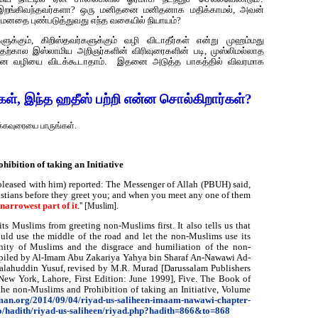
து இறங்கிவந்தவர்களா? ஒரு மனிதனை மனிதனாக மதிக்காமல், அவன்
மனதை புண்படுத்துவது எந்த வகையில் நியாயம்?
க்கும், கிறிஸ்தவர்களுக்கும் வழி விடாதீர்கள் என்று முஹம்மது
கால இஸ்லாமிய அறிஞர்களின் விரிவுரைகளின் படி, முஸ்லிமல்லாத
மான வழியை விடக்கூடாதாம். இதனை அடுத்த பாகத்தில் விவரமாக
ள், இந்த ஹதீஸ் பற்றி என்ன சொல்கிறார்கள்?
ளக்கவுரையை பாருங்கள்.
ibition of taking an Initiative
leased with him) reported: The Messenger of Allah (PBUH) said,
istians before they greet you; and when you meet any one of them
 narrowest part of it
.''
[Muslim].
ts Muslims from greeting non-Muslims first. It also tells us that
uld use the middle of the road and let the non-Muslims use its
nity of Muslims and the disgrace and humiliation of the non-
piled by Al-Imam Abu Zakariya Yahya bin Sharaf An-Nawawi Ad-
lahuddin Yusuf, revised by M.R. Murad [Darussalam Publishers
New York, Lahore, First Edition: June 1999], Five. The Book of
the non-Muslims and Prohibition of taking an Initiative, Volume
man.org/2014/09/04/riyad-us-saliheen-imaam-nawawi-chapter-
nfo/hadith/riyad-us-saliheen/riyad.php?hadith=866&to=868