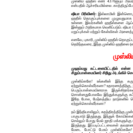
முஸ்லிம் ஹதீஸ் எண் 4376ஐயும் அவர்க
என்பதில் ஆச்சரியமில்லை. காத்திருப்போ
ஷியா பிரிவினர்:
இஸ்லாமின் இன்னொரு ப
ஹதீஸ் தொகுப்புக்களை முழுவதுமாக ந
உள்ளன. இவர்களின் ஹதீஸ்களை ஆய்வ
இன்னும் அதிகமாக வெளிப்படும். ஷியா 
மறுப்புக்கள் மற்றும் கேள்விகள் அனைத்
எனவே, புகாரி, முஸ்லிம் ஹதீஸ் தொகுப்
தெரிந்தவரை, இந்த முஸ்லிம் ஹதீஸை (
முஸ்ல
முஹம்மது கட்டளையிட்டதில் என்ன த
சிறும்பான்மையினர் சிறிது அடங்கிச் ச
முஸ்லிம்களே! உங்களின் இந்த க
ஏற்றுக்கொள்வீர்களா? உதாரணத்திற்கு,
பெரும்பான்மையினராக இருக்கிறார
சொன்னதுபோலவே இந்துக்களுக்கு கட்ட
இதே போல, மேற்கத்திய நாடுகளில் ப
ஏற்றுக்கொள்வீர்களா?
நம் இந்தியாவிலும், சுதந்திரத்திற்கு ம
பாகுபாடு இருந்தது. இந்துக் கோயில்கள
செல்லும் போது மேல் ஜாதி மக்களுக்கு 
இருந்தது. இப்படிப்பட்டவைகள் தவறானவ
மேடை போட்டு பேசும் முஸ்லிம்கள