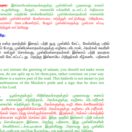
வுரை:
இஸ்லாமியரல்லாதவர்களுக்கு முஸ்லிம்கள் முதலாவது ஸலாம்
 கூறுகின்றது. மேலும், சாலையில் மக்களின் நடமாட்டம் அதிகமாக
ாலையில் மத்தியில் செல்லவேண்டும். முஸ்லிமல்லாதவர்கள் சாலையில்
தீஸ் முஸ்லிம்களின் மேன்மையை எடுத்துக் காட்டுகிறது. அதேபோல,
வமானம் அடையவேண்டும், மேலும் முஸ்லிம்களுக்கு முன்பாக எப்படி
த்துக் காட்டுகிறது
.
ாதே:
) என்ற தளத்தில் இதைப் பற்றி ஒரு முஸ்லிம் கேட்ட கேள்விக்கு பதில்
ும் போது, முஸ்லிமல்லாதவர்களுக்கு வழியை விடாமல், அவர்கள் சுவரின்
ள் என்றுச் சொல்வது, முஸ்லிமல்லாதவர்கள் இஸ்லாம் பற்றி தவறாக
வி கேட்கப்பட்டது. அதற்கு இஸ்லாமிய அறிஞர்கள் கீழ்கண்ட பதிலைச்
do not initiate the greeting of salaam, you should not make room
you, do not split up to let them pass, rather continue on your way
there is a narrow part of the road. This hadeeth is not meant to put
manifestation of the Muslim’s pride and a sign that he does not
t his Lord.
யூதர்களுக்கும் கிறிஸ்தவர்களுக்கும் முதலாவது ஸலாம்
ை சாலையில் சந்தித்தால், அவர்களுக்கு வழியை விடாதீர்கள்
லையில் சந்திக்கும் போது,
அவர்களுக்கு வழி கிடைக்கவேண்டும்
ள்) தனியாக ஒதுங்கிக்கொண்டு அவர்களுக்கு வழியை விடாதீர்கள்.
ீங்கள் தொடர்ந்து சென்றுக்கொண்டே இருங்கள், அக்கம் பக்கத்தில்
க்கமான வழியில் செல்லட்டும்.
இந்த ஹதீஸ் இஸ்லாம் பற்றி மக்கள்
ு சொல்வதாக இல்லை, அதற்கு பதிலாக, இது முஸ்லிம்களின்
வெளிக்காட்டக்கூடியதாக இருக்கிறது. அதாவது ஒரு முஸ்லிம்
க்கு முன்பாக தாழ்ந்து போகக்கூடாது என்பதைக் காட்டுகிறது.