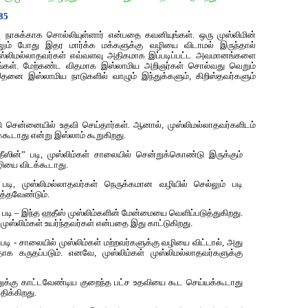
785
சுக்காக சொல்லியுள்ளார் என்பதை கவனியுங்கள். ஒரு முஸ்லிமின்
ம் போது இதர மார்க்க மக்களுக்கு வழியை விடாமல் இருந்தால்
 முஸ்லிமல்லாதவர்கள் எவ்வளவு அதிகமாக இப்படிப்பட்ட அவமானங்களை
ுங்கள். மேற்கண்ட விதமாக இஸ்லாமிய அறிஞர்கள் சொல்வது வெறும்
னை இஸ்லாமிய நாடுகளில் வாழும் இந்துக்களும், கிறிஸ்தவர்களும்
ு சென்னையில் உதவி செய்தார்கள். ஆனால், முஸ்லிமல்லாதவர்களிடம்
ூடாது என்று இஸ்லாம் கூறுகிறது.
ீஸின்” படி, முஸ்லிம்கள் சாலையில் சென்றுக்கொண்டு இருக்கும்
ழியை விடக்கூடாது.
டி, முஸ்லிமல்லாதவர்கள் நெருக்கமான வழியில் செல்லும் படி
த்தவேண்டும்.
படி – இந்த ஹதீஸ் முஸ்லிம்களின் மேன்மையை வெளிப்படுத்துகிறது.
ுஸ்லிம்கள் உயர்ந்தவர்கள் என்பதை இது காட்டுகிறது.
டி - சாலையில் முஸ்லிம்கள் மற்றவர்களுக்கு வழியை விட்டால், அது
தாக கருதப்படும். எனவே, முஸ்லிம்கள் முஸ்லிமல்லாதவர்களுக்கு
க்கு காட்டவேண்டிய குறைந்த பட்ச உதவியை கூட செய்யக்கூடாது
திக்கிறது.