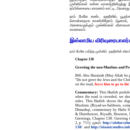
முஸ்லிம்கள் என்ன வானத்திலிருந்
நம்பிக்கையை காரணம் காட்டி, அவனது 
நாம் மேலே கண்ட ஹதீஸில், யூதர்களு
சொன்னதாக காண்கிறோம். ஆனால், தற்
அனைவருக்கும் முஸ்லிம்கள் விசால
காணலாம்.
இஸ்லாமிய விரிவுரையாளர்க
நாம் மேலே பார்த்த முஸ்லிம் ஹதீஸின் வி
Chapter 138
Greeting the non-Muslims and Proh
866. Abu Hurairah (May Allah be p
"Do not greet the Jews and the Chr
on the road,
force him to go to the
Commentary:
This Hadith prohibi
when the road is crowded, we sho
sides. This Hadith shows the dig
Muslims. (Riyad-us-Saliheen, com
Dimashqi, commentary by Hafiz Sa
& Distributors, Riyadh, Houston, 
Greetings, Chapter 138: Greeting 
2, p. 711). மூலம்:
http://abdurrah
138/
and
http://islamicstudies.i