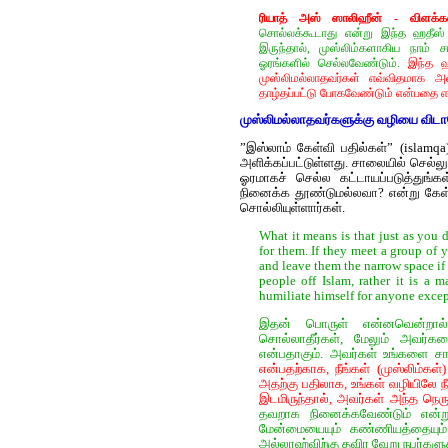
ரியாத் அஸ் ஸாலிஹீன் -
விளக்க
சொல்லக்கூடாது என்று இந்த ஹதீஸ்
இருந்தால், முஸ்லிம்களாகிய நாம் ச
ஓரங்களில் செல்லவேண்டும்.
இந்த ஹ
முஸ்லிமல்லாதவர்கள் எவ்விதமாக அ
தாழ்தப்பட்டு போகவேண்டும் என்பதை எடு
முஸ்லிமல்லாதவர்களுக்கு வழியை விட
”இஸ்லாம் கேள்வி பதில்கள்” (islamqa
அளிக்கப்பட்டுள்ளது. சாலையில் செல்ல
ஓரமாகச் செல்ல கட்டாயப்படுத்துங்க
நினைக்க தூண்டுமல்லவா? என்று கேள்
சொல்லியுள்ளார்கள்.
What it means is that just as you 
for them. If they meet a group of 
and leave them the narrow space if 
people off Islam, rather it is a 
humiliate himself for anyone excep
இதன் பொருள் என்னவென்றால், 
சொல்லாதீர்கள், மேலும் அவர்கள
என்பதாகும். அவர்கள் உங்களை சா
என்பதற்காக, நீங்கள் (முஸ்லிம்க
அதற்கு பதிலாக, உங்கள் வழியிலே ந
இடமிருந்தால், அவர்கள் அந்த நெரு
தவறாக நினைக்கவேண்டும் என்ற
மேன்மையையும் கண்ணியத்தையும் 
அல்லாஹ்விற்கு தவிர வேறு நபர்களு