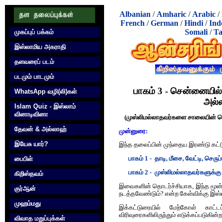
Albanian
/
Amharic
/
Arabic
/
French
/
German
/
Hindi
/
Ind
Somali
/
Ta
முகப்புப் பக்கம்
இஸ்லாமிய அகராதி
தளவரைப் படம்
படமும் பாடமும்
பாகம் 3 - சென்னையில்
WhatsApp வழி(லி)கள்
அல்ல
Islam Quiz - இஸ்லாம்
வினாடிவினா
(முஸ்லிமல்லாதவர்களை சாலையின் நெ
தேவன் & அல்லாஹ்
முன்னுரை:
இயேசு யார்?
இந்த தலைப்பின் முந்தைய இரண்டு கட்ட
பைபிள்
பாகம் 1 - தாடி, மீசை, வேட்டி, செரு
பாகம் 2 - முஸ்லிமல்லாதவர்களுக்
கிறிஸ்தவம்
இவைகளின் தொடர்ச்சியாக, இந்த மூன்றா
குர்‍ஆன்
நடத்தவேண்டும்? என்ற கேள்விக்கு இஸ
முஹம்மது
இக்கட்டுரையில் மேற்கோள் காட்ட
விரிவுரைகளிலிருந்தும் எடுக்கப்படுகி
விவாத மறுப்புக்கள்