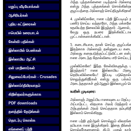
அந்த புத்தகங்களை படித்தால் அல்ல
மறுப்பு வீடியோக்கள்
என்று அந்த புத்தகங்கள் சொல்கின்றன
குழப்பத்தை அல்லாஹ் செய்திருக்கிறான்
ஆசிரியர்கள்
4. முஸ்லிம்களே, ஈஸா பற்றி இப்படியும
பணி) செய்ய வந்தாரோ, அந்த மக்கள
புதிய கட்டுரைகள்
உதவியற்ற நிலையில் இருந்தார். ஆனா
வேறு ஒரு நபரை இறக்கிவிட்டா
ஈமெயில் உரையாடல்
முட்டாள்களாக்கிவிட்டான்.
கேள்வி பதில்கள்
5. கடைசியாக, தான் செய்த குழப்பங
இதற்காக அல்லாஹ் தன்னுடைய கடைசி
இஸ்லாமில் பெண்கள்
அல்லது கறைபடுத்தப்பட்டுவிட்டன என
ஈஸா அடைந்த தோல்வியை சரி செய்ய, இந்த
இஸ்லாமிய ஆட்சி
முஸ்லிம்களே! இந்த கேள்விகளுக்கு 
ஏன் மாறினார்கள்
இருந்தார்? ஈஸா இஸ்லாமிய அழைப்
தெரியவில்லையே! இப்படி படுதொல்
சிலுவைப்போர்கள் - Crusades
செலுத்துகிறீர்கள் என்று ஒரு பக்
அடைந்ததாகச் குர்‍ஆனும் இஸ்லாமும்
இஸ்லாம்/தீவிரவாதம்
உமரின் முடிவுரை:
கிறிஸ்தவர்களுக்காக‌
அல்லாஹ் அனுப்பிய ஈஸாவுடைய பிறப்பு
PDF downloads
அப்பாற்பட்ட விதமாக அவர் பிறந்தார் 
அற்புதங்கள் அவர் செய்ததாக நம்புகிற
தளத்தில் தேடுங்கள்
இஸ்லாம் சொல்கிறது.
தொடர்பு கொள்க‌
ஈஸா பற்றி குர்‍ஆன் சொல்லும் விவரங்
நபியாக ஈஸா இருக்கிறார். இதை நீங்க
எங்களைப் பற்றி
சொல்வீர்களானால், கி.பி. முதல் நூற