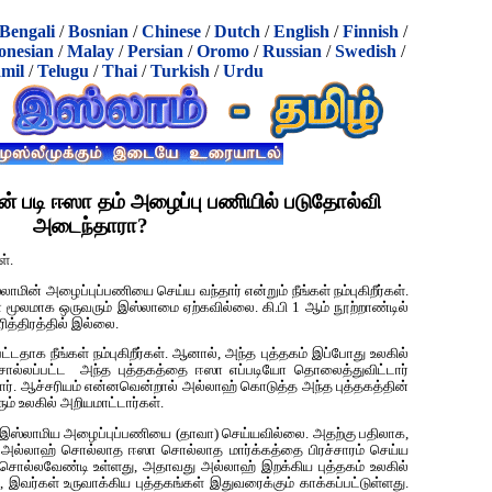
Bengali
/
Bosnian
/
Chinese
/
Dutch
/
English
/
Finnish
/
onesian
/
Malay
/
Persian
/
Oromo
/
Russian
/
Swedish
/
mil
/
Telugu
/
Thai
/
Turkish
/
Urdu
ன் படி ஈஸா தம் அழைப்பு பணியில் படுதோல்வி
அடைந்தாரா?
ள்.
ாமின் அழைப்புப்பணியை செய்ய வந்தார் என்றும் நீங்கள் நம்புகிறீர்கள்.
ூலமாக‌ ஒருவரும் இஸ்லாமை ஏற்கவில்லை. கி.பி 1 ஆம் நூற்றாண்டில்
ித்திரத்தில் இல்லை.
ட்டதாக நீங்கள் நம்புகிறீர்கள். ஆனால், அந்த புத்தகம் இப்போது உலகில்
ல்லப்பட்ட அந்த புத்தகத்தை ஈஸா எப்படியோ தொலைத்துவிட்டார்
ர். ஆச்சரியம் என்னவென்றால் அல்லாஹ் கொடுத்த அந்த புத்தகத்தின்
ம் உலகில் அறியமாட்டார்கள்.
்) இஸ்லாமிய அழைப்புப்பணியை (தாவா) செய்யவில்லை. அதற்கு பதிலாக,
ு, அல்லாஹ் சொல்லாத ஈஸா சொல்லாத மார்க்கத்தை பிரச்சாரம் செய்ய
கு சொல்லவேண்டி உள்ளது, அதாவது அல்லாஹ் இறக்கிய புத்தகம் உலகில்
இவர்கள் உருவாக்கிய புத்தகங்கள் இதுவரைக்கும் காக்கப்பட்டுள்ளது.