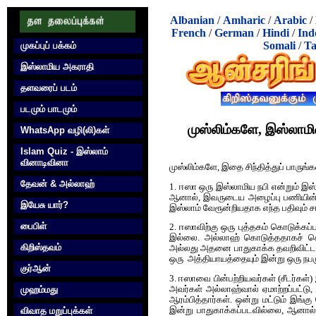
Albanian
/
Amharic
/
Arabic
/
French
/
German
/
Hindi
/
Ind
Somali
/
Ta
முகப்புப் பக்கம்
இஸ்லாமிய அகராதி
தளவரைப் படம்
படமும் பாடமும்
முஸ்லிம்களே, இஸ்லாமி
WhatsApp வழி(லி)கள்
Islam Quiz - இஸ்லாம்
வினாடிவினா
முஸ்லிம்களே, இதை சிந்தித்துப் பாருங்க
தேவன் & அல்லாஹ்
1. ஈஸா ஒரு இஸ்லாமிய நபி என்றும் இஸ்ல
ஆனால், இவருடைய அழைப்பு பணியின் ம
இயேசு யார்?
இஸ்லாம் வேரூன்றியதாக எந்த பதிவும் சர
பைபிள்
2. ஈஸாவிற்கு ஒரு புத்தகம் கொடுக்கப்ப
இல்லை. அல்லாஹ் கொடுத்ததாகச் சொ
கிறிஸ்தவம்
அல்லது அதனை பாதுகாக்க தவறிவிட்டா
ஒரு அத்தியாயத்தையும் இன்று ஒரு நபரு
குர்‍ஆன்
3. ஈஸாவை பின்பற்றியவர்கள் (சீடர்கள
முஹம்மது
அவர்கள் அல்லாஹ்வால் ஏமாற்றப்பட்ட
ஆரம்பித்தார்கள். ஒன்று மட்டும் இங்
விவாத மறுப்புக்கள்
இன்று பாதுகாக்கப்படவில்லை, ஆனால், 