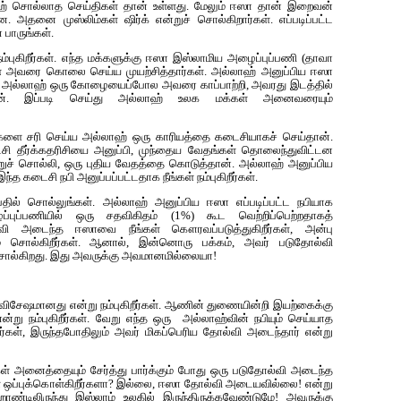
ாஹ் சொல்லாத செய்திகள் தான் உள்ளது. மேலும் ஈஸா தான் இறைவன்
. அதனை முஸ்லிம்கள் ஷிர்க் என்றுச் சொல்கிறார்கள். எப்படிப்பட்ட
 பாருங்கள்.
் நம்புகிறீர்கள். எந்த மக்களுக்கு ஈஸா இஸ்லாமிய அழைப்புப்பணி (தாவா
ே அவரை கொலை செய்ய முயற்சித்தார்கள். அல்லாஹ் அனுப்பிய ஈஸா
ல், அல்லாஹ் ஒரு கோழையைப்போல அவரை காப்பாற்றி, அவரது இடத்தில்
ன். இப்படி செய்து அல்லாஹ் உலக மக்கள் அனைவரையும்
்களை சரி செய்ய அல்லாஹ் ஒரு காரியத்தை கடைசியாகச் செய்தான்.
 தீர்க்கதரிசியை அனுப்பி, முந்தைய வேதங்கள் தொலைந்துவிட்டன
்றுச் சொல்லி, ஒரு புதிய வேதத்தை கொடுத்தான். அல்லாஹ் அனுப்பிய
 கடைசி நபி அனுப்பப்பட்டதாக நீங்கள் நம்புகிறீர்கள்.
பதில் சொல்லுங்கள். அல்லாஹ் அனுப்பிய ஈஸா எப்படிப்பட்ட நபியாக
புப்பணியில் ஒரு சதவிகிதம் (1%) கூட வெற்றிப்பெற்றதாகத்
வி அடைந்த ஈஸாவை நீங்கள் கௌரவப்படுத்துகிறீர்கள், அன்பு
கம் சொல்கிறீர்கள். ஆனால், இன்னொரு பக்கம், அவர் படுதோல்வி
 சொல்கிறது. இது அவருக்கு அவமானமில்லையா!
 விசேஷமானது என்று நம்புகிறீர்கள். ஆணின் துணையின்றி இயற்கைக்கு
என்று நம்புகிறீர்கள். வேறு எந்த ஒரு அல்லாஹ்வின் நபியும் செய்யாத
ீர்கள், இருந்தபோதிலும் அவர் மிகப்பெரிய தோல்வி அடைந்தார் என்று
கள் அனைத்தையும் சேர்த்து பார்க்கும் போது ஒரு படுதோல்வி அடைந்த
ள் ஒப்புக்கொள்கிறீர்களா? இல்லை, ஈஸா தோல்வி அடையவில்லை! என்று
்றாண்டிலிருந்து இஸ்லாம் உலகில் இருந்திருக்கவேண்டுமே! அவருக்கு