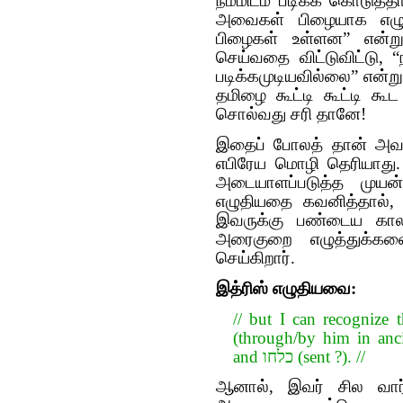
நம்மிடம் படிக்க கொடுத்
அவைகள் பிழையாக எழுதப்
பிழைகள் உள்ளன” என்று
செய்வதை விட்டுவிட்டு, 
படிக்கமுடியவில்லை” என்
தமிழை கூட்டி கூட்டி கூட
சொல்வது சரி தானே!
இதைப் போலத் தான் அவர் 
எபிரேய மொழி தெரியாது. 
அடையாளப்படுத்த முயன
எழுதியதை கவனித்தால், 
இவருக்கு பண்டைய கால 
அரைகுறை எழுத்துக்களை
செய்கிறார்.
இத்ரிஸ் எழுதியவை:
// but I can recognize the words: כתיב(it is wri
(through/by him in ancient of days), אחמד
and כלחו (sent ?). //
ஆனால், இவர் சில வார