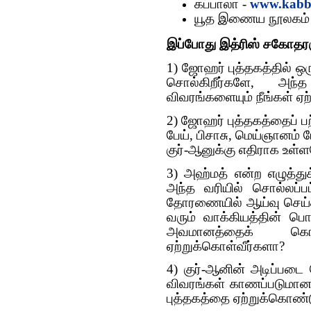
கப்பாலா -
www.kabba
யூத இணைய நூலகம்
இப்போது இத்ரிஸ் சகோதரருக
1) ஜோஹர் புத்தகத்தில் ஒ
சொல்கிறீர்களே, அந்
விவரங்களையும் நீங்கள் ஏ
2) ஜோஹர் புத்தகத்தைப் ப
பேய், பிசாசு, மெய்ஞானம்
குர்-ஆனுக்கு எதிராக உள்ள
3) அஹ்மத் என்ற எழுத்துக்க
அந்த வரியில் சொல்லப்
தோரணையில் ஆய்வு செய்க
வரும் வாக்கியத்தின் ப
அவமானத்தைக் கொண
ஏற்றுக்கொள்வீர்களா?
4) குர்-ஆனின் அடிப்பட
விவரங்கள் காணப்படுமானா
புத்தகத்தை ஏற்றுக்கொண்ட