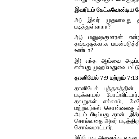
இவரிடம் கேட்கவேண்டிய க
அ) இவர் முதலாவது தா
படித்துள்ளாரா?
ஆ) மனுஷகுமாரன் என்ற 
தங்களுக்காக பயன்படுத்த
உண்டா?
இ) எந்த ஆய்வை அடிப்
என்பது முஹம்மதுவை மட்டு
தானியேல் 7:9 மற்றும் 7:13
தானியேல் புத்தகத்தின்
படிக்காமல் போய்விட்டா
தவறுகள் எல்லாம், மேல
மற்றவர்கள் சொன்னதை ஆ
அடம் பிடிப்பது தான். இத
சொல்வதை அவர் படித்திரு
சொல்லமாட்டார்.
இப்போது அனைத்து வசனங்கள