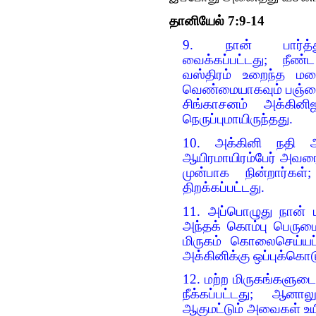
தானியேல் 7:9-14
9. நான் பார்த்துக
வைக்கப்பட்டது; நீண்
வஸ்திரம் உறைந்த மழ
வெண்மையாகவும் பஞ்சை
சிங்காசனம் அக்கினி
நெருப்புமாயிருந்தது.
10. அக்கினி நதி அவர
ஆயிரமாயிரம்பேர் அவரை
முன்பாக நின்றார்கள்;
திறக்கப்பட்டது.
11. அப்பொழுது நான் ப
அந்தக் கொம்பு பெரும
மிருகம் கொலைசெய்யப்ப
அக்கினிக்கு ஒப்புக்கொடு
12. மற்ற மிருகங்கள
நீக்கப்பட்டது; ஆனா
ஆகுமட்டும் அவைகள் உயி