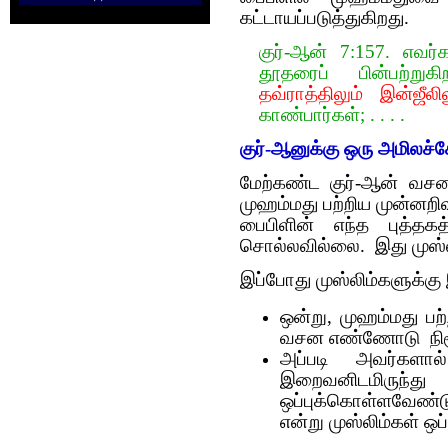
கட்டாயப்படுத்துகிறது.
குர்-ஆன் 7:157. எவர்
தூதரைப் பின்பற்று
தவ்ராத்திலும் இன்ஜீலில
காண்பார்கள்; . . . .
குர்-ஆனுக்கு ஒரு அமில
மேற்கண்ட குர்-ஆன் வசனம
முஹம்மது பற்றிய முன்னறிவ
பைபிளின் எந்த புத்தகத
சொல்லவில்லை. இது முஸ்ல
இப்போது முஸ்லிம்களுக்கு
ஒன்று, முஹம்மது பற்
வசன எண்ணோடு நிரூ
அப்படி அவர்களால் 
இறைவனிடமிரு
ஒப்புக்கொள்ளவேண்ட
என்று முஸ்லிம்கள் ஒ