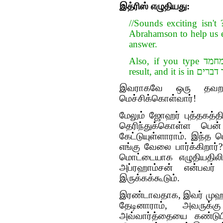
இத்ரிஸ் எழுதியது:
//Sounds exciting isn't
Abrahamson to help us ex
answer.
Also, if you type מחמד (Mohammed) it will suprisingly show one
இவராகவே ஒரு தவற
மெச்சிக்கொள்வார்!
மேலும் ஜோஹர் புத்தகத்த
தெரிந்துக்கொள்ள பென
கேட்டுயுள்ளாராம். இந்த 
எங்கு வேலை பார்க்கிறா
மொட்டையாக எழுதியதிலிர
அப்ரஹாம்சன் என்பவர
இருக்கக்கூடும்.
இரண்டாவதாக, இவர் முஹம
தேடினாராம், அவருக்க
அவ்வார்த்தையை கண்டுபி