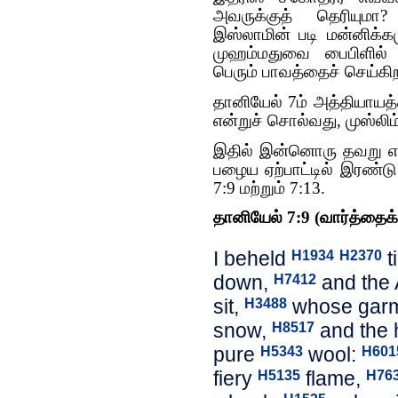
அவருக்குத் தெரியுமா
இஸ்லாமின் படி மன்னிக்
முஹம்மதுவை பைபிளில் க
பெரும் பாவத்தைச் செய்கிற
தானியேல் 7ம் அத்தியாயத
என்றுச் சொல்வது, முஸ்லிம
இதில் இன்னொரு தவறு என
பழைய ஏற்பாட்டில் இரண்டு
7:9 மற்றும் 7:13.
தானியேல் 7:9 (வார்த்தைக்
I beheld
ti
H1934
H2370
down,
and the 
H7412
sit,
whose gar
H3488
snow,
and the 
H8517
pure
wool:
H5343
H601
fiery
flame,
H5135
H76