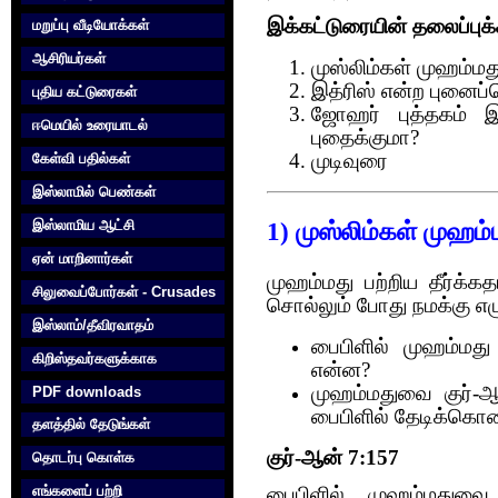
இக்கட்டுரையின் தலைப்புக்
மறுப்பு வீடியோக்கள்
ஆசிரியர்கள்
முஸ்லிம்கள் முஹம்மத
இத்ரிஸ் என்ற புனைப்ப
புதிய கட்டுரைகள்
ஜோஹர் புத்தகம் இ
ஈமெயில் உரையாடல்
புதைக்குமா?
கேள்வி பதில்கள்
முடிவுரை
இஸ்லாமில் பெண்கள்
இஸ்லாமிய ஆட்சி
1) முஸ்லிம்கள் முஹம
ஏன் மாறினார்கள்
முஹம்மது பற்றிய தீர்க்க
சிலுவைப்போர்கள் - Crusades
சொல்லும் போது நமக்கு எழ
இஸ்லாம்/தீவிரவாதம்
பைபிளில் முஹம்மது
கிறிஸ்தவர்களுக்காக‌
என்ன?
முஹம்மதுவை குர்-ஆன
PDF downloads
பைபிளில் தேடிக்கொண்
தளத்தில் தேடுங்கள்
குர்-ஆன் 7:157
தொடர்பு கொள்க‌
எங்களைப் பற்றி
பைபிளில் முஹம்மதுவை 