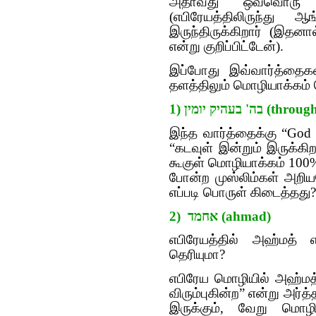
அதாவது ஒவ்வொரு வா
(எபிரேயத்திலிருந்து 
இருந்திருக்கிறார் (இத
என்று குறிப்பிட்டேன்).
இப்போது இவ்வார்த்தைகள
தளத்திலும் மொழியாக்கம் ச
1) עהיק יומין
இந்த வார்த்தைக்கு “God i
“கடவுள் இன்றும் இருக்கிற
கூகுள் மொழியாக்கம் 100
போன்ற முஸ்லிம்கள் அறிய
எப்படி பொருள் கிடைத்தது?
2) אחמד (ahmad)
எபிரேயத்தில் அஹ்மத் 
தெரியுமா?
எபிரேய மொழியில் அஹ்மத
விரும்புகின்ற” என்று அர்
இருக்கும், வேறு மொழி