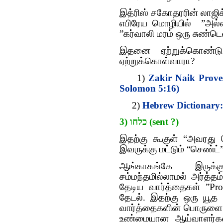
இத்ரிஸ் சகோதரரின் லாஜிக்
எபிரேய மொழியில் ”அல்ல
”கர்வாலி மரம் ஒரு சுண்டெல
இதனை ஏற்றுக்கொண்டு
ஏற்றுக்கொள்வாரா?
1)
Zakir Naik Prove
Solomon 5:16)
2)
Hebrew Dictionary:
3) כלחו (sent ?)
இதற்கு கூகுள் “அவரது ர
இவருக்கு மட்டும் “செண்ட்
ஆங்காகங்கே இருக்க
சம்மந்தமில்லாமல் அர்த்த
தேடிய வார்த்தைகள் ”Pr
தேடல். இதற்கு ஒரு யூத 
வார்த்தைகளின் பொருளை ஒ
உண்மையான ஆய்வாளர்கள்