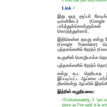
//You can put this Hebre
Link
//
இது ஒரு சூப்பர் வேடிக
டிரான்லேடர் (Goog
பார்த்துக்கொள்ளுங
கொடுத்துள்ளார்.
இதிலென்ன தவறு என்று க
(Google Translator) 
புத்தகங்களில் தேடும் (Goo
கூகுளின் மொழியாக்க தொடுப
புத்தகங்களில் தேடும் தொடு
என்று கூட தெரியாத
இப்படிப்பட்ட ஆய்வை பார்
திடீரென்று ஆய்வில் இறங்க
இத்ரிஸ் எழுதியவை:
//Unfortunately, I ’am n
since as I've said it is w