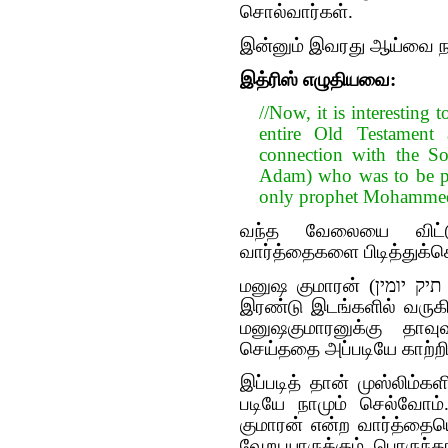
சொல்வார்கள்.
இன்னும் இவரது ஆய்வை நாம
இத்ரிஸ் எழுதியவை:
//Now, it is interesting to note
entire Old Testament
connection with the S
Adam) who was to be pr
only prophet Mohammed 
வந்த வேலையை விட்டுவ
வார்த்தைகளை பிடித்துக்
மனுஷ குமாரன் (תיק יומין ) என்ற வார்த்தைகள் முழு பழைய ஏற்பாட்டிலும்
இரண்டு இடங்களில் வருகின
மனுஷகுமாரனுக்கு தா
செய்ததை அப்படியே காற்றி
இப்படித் தான் முஸ்லிம்கள
படியே நாமும் செல்வோம்
குமாரன் என்ற வார்த்தையெ
வேறு யாருக்கும் பொருந்த