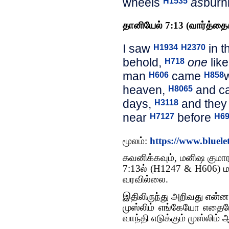
wheels
as
burn
H1535
தானியேல் 7:13 (வார்த்தைக
I saw
in t
H1934
H2370
behold,
one
lik
H718
man
came
H606
H858
heaven,
and 
H806
5
days,
and they
H3118
near
before
H7127
H69
மூலம்:
https://www.bluele
கவனிக்கவும், மனிஷ குமார
7:13ல் (H1247 & H606) ம
வரவில்லை.
இதிலிருந்து அறிவது என்ன
முஸ்லிம் எங்கேயோ எதை
வாந்தி எடுக்கும் முஸ்லிம் 