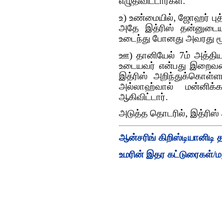
எழுதிவிட்டார்கள்.
உ) உண்மையில், ஜோஹர் புத
அதே இத்ரிஸ் தன்னுடைய 
உடைந்து போனது அவரது மூக
ஊ) தானியேல் 7ம் அத்திய
உடையவர் என்பது இறைவனை
இத்ரிஸ் அறிந்துக்கொள்
அல்லாஹ்வால் மன்னிக்
ஆகிவிட்டார்.
அடுத்த தொடரில், இத்ரிஸ
ஆன்சரிங் கிறிஸ்டியானிடி தள
உமரின் இதர கட்டுரைகள்/மறு