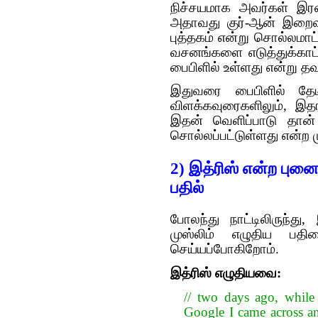
நிச்சயமாக அவர்கள் இரண
அதாவது குர்-ஆன் இறைவ
புத்தகம் என்று சொல்லமாட்
வசனங்களை எடுத்துக்காட்
பைபிளில் உள்ளது என்று 
இதுவரை பைபிளில் தேடி
விளக்கவுரைகளிலும், இதர 
இதன் வெளிப்பாடு தான் 
சொல்லப்பட்டுள்ளது என்ற ம
2) இத்ரிஸ் என்ற புனை
பதில்
போலந்து நாட்டிலிருந்து
முஸ்லிம் எழுதிய பதி
செய்யப்போகிறோம்.
இத்ரிஸ் எழுதியவை:
// two days ago, whil
Google I came across an