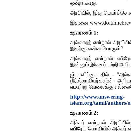
ஒன்றாகாது.
அரபியில், இது பெயர்ச்சொ
இதனை www.doitinhebrew.
உதாரணம் 1:
அல்லாஹ் என்றால் அரபியி
இதற்கு என்ன பொருள்?
அல்லாஹ் என்றால் எபிரே
இன்னும் இதைப் பற்றி அறிய
ஜியாவிற்கு பதில் - "அல
(இஸ்லாமியர்களின் அறி
ஏமாற்று வேலைக்கு எல்ல
http://www.answering-
islam.org/tamil/authors/
உதாரணம் 2:
அக்பர் என்றால் அரபியில
எபிரேய மொழியில் அக்பர் எ