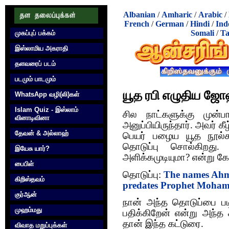
Albanian
/
Amharic
/
Arabic
/
French
/
German
/
Hindi
/
Ind
Somali
/
Ta
முகப்புப் பக்கம்
இஸ்லாமிய அகராதி
தளவரைப் படம்
படமும் பாடமும்
யூத ரபி எழுதிய ஜோஹ
WhatsApp வழி(லி)கள்
Islam Quiz - இஸ்லாம்
சில நாட்களுக்கு முன
வினாடிவினா
அனுப்பியிருந்தார். அவர் க
தேவன் & அல்லாஹ்
பெயர் பழைய யூத நூல்கள
தொடுப்பு சொல்கிறது.
இயேசு யார்?
அளிக்கமுடியுமா? என்று கேட
பைபிள்
தொடுப்பு:
The names Ahm
கிறிஸ்தவம்
predates Prophet Moha
குர்‍ஆன்
நான் அந்த தொடுப்பை பட
முஹம்மது
பதிக்கிறேன் என்று அந்த
தான் இந்த கட்டுரை.
விவாத மறுப்புக்கள்