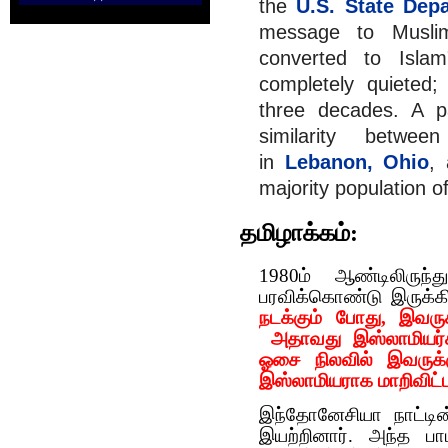
the
U.S. State Dep
message to Muslim
converted to Islam
completely quieted;
three decades. A p
similarity betwee
in
Lebanon, Ohio
,
majority population o
தமிழாக்கம்:
1980ம் ஆண்டிலிருந்
பரவிக்கொண்டு இருக்க
நடக்கும் போது, இவர
அதாவது இஸ்லாமியர்க
ஓசை நிலவில் இவருக்
இஸ்லாமியராக மாறிவிட்ட
இந்தோனேசியா நாட்டி
இயற்றினார். அந்த ப