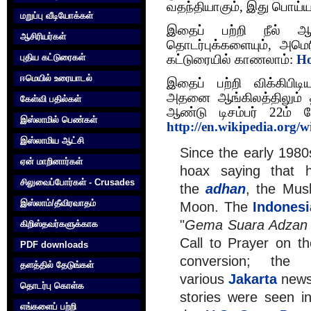
வதந்தியாகும், இது பொய்யா
மறுப்பு வீடியோக்கள்
இதைப் பற்றி நீல் ஆ
ஆசிரியர்கள்
தொடர்புக்களையும், அமெ
புதிய கட்டுரைகள்
கட்டுரையில் காணலாம்:
Ho
ஈமெயில் உரையாடல்
இதைப் பற்றி விக்கிபிடி
அதனை ஆங்கிலத்திலும் தம
கேள்வி பதில்கள்
ஆண்டு டிசம்பர் 22ம் த
இஸ்லாமில் பெண்கள்
http://en.wikipedia.org/
இஸ்லாமிய ஆட்சி
Since the early 1980
ஏன் மாறினார்கள்
hoax saying that h
சிலுவைப்போர்கள் - Crusades
the
adhan
, the Musl
இஸ்லாம்/தீவிரவாதம்
Moon. The
Indones
"
Gema Suara Adzan 
கிறிஸ்தவர்களுக்காக‌
Call to Prayer on t
PDF downloads
conversion; the
தளத்தில் தேடுங்கள்
various
Jakarta
news 
தொடர்பு கொள்க‌
stories were seen i
எங்களைப் பற்றி