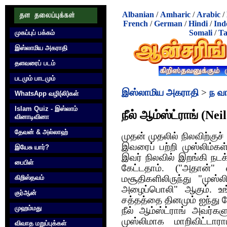
Albanian
/
Amharic
/
Arabic
/
French
/
German
/
Hindi
/
Ind
Somali
/
Ta
முகப்புப் பக்கம்
இஸ்லாமிய அகராதி
தளவரைப் படம்
படமும் பாடமும்
இஸ்லாமிய அகராதி
>
ந வ
WhatsApp வழி(லி)கள்
Islam Quiz - இஸ்லாம்
நீல் ஆம்ஸ்ட்ராங் (Ne
வினாடிவினா
தேவன் & அல்லாஹ்
முதன் முதலில் நிலவிற்குச்
இவரைப் பற்றி முஸ்லிம்கள்
இயேசு யார்?
இவர் நிலவில் இறங்கி நடக
பைபிள்
கேட்டதாம். ("அதான்" 
கிறிஸ்தவம்
மசூதிகளிலிருந்து "முஸ
அழைப்பொலி" ஆகும். உங்
குர்‍ஆன்
சத்தத்தை தினமும் ஐந்து வ
முஹம்மது
நீல் ஆம்ஸ்ட்ராங் அவர்க
முஸ்லிமாக மாறிவிட்ட
விவாத மறுப்புக்கள்