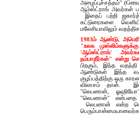
அழைப்புச்சத்தம்" (Gema
ஆம்ஸ்ட்ராங் அவர்கள் 
இதைப் பற்றி ஜகார்த
கட்டுரைகளை வெளியி
மலேசியாவிலும் வதந்த
1983ம் ஆண்டு, அமெரி
"உலக முஸ்லிம்களுக்
'ஆம்ஸ்ட்ராங்' அவர
நம்பாதீர்கள்" என்று 
பிறகும், இந்த வதந்த
ஆண்டுகள் இந்த வத
குழப்பத்திற்கு ஒரு கார
விலாசம் தான். இவ
"லெபனான், ஓஹியோ" 
"லெபனான்" என்பதை ம
லெபனான் என்ற பெயர
பெரும்பான்மையானவர்கள