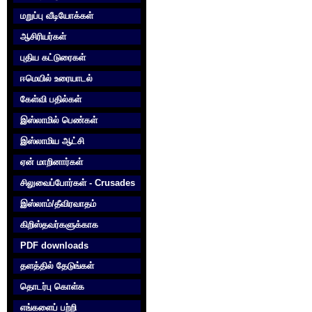
மறுப்பு வீடியோக்கள்
ஆசிரியர்கள்
புதிய கட்டுரைகள்
ஈமெயில் உரையாடல்
கேள்வி பதில்கள்
இஸ்லாமில் பெண்கள்
இஸ்லாமிய ஆட்சி
ஏன் மாறினார்கள்
சிலுவைப்போர்கள் - Crusades
இஸ்லாம்/தீவிரவாதம்
கிறிஸ்தவர்களுக்காக‌
PDF downloads
தளத்தில் தேடுங்கள்
தொடர்பு கொள்க‌
எங்களைப் பற்றி