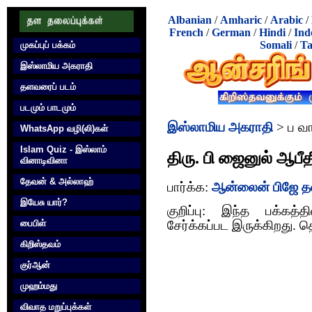
Albanian
/
Amharic
/
Arabic
/
French
/
German
/
Hindi
/
Ind
Somali
/
Ta
முகப்புப் பக்கம்
இஸ்லாமிய அகராதி
தளவரைப் படம்
படமும் பாடமும்
இஸ்லாமிய அகராதி
> ப வா
WhatsApp வழி(லி)கள்
Islam Quiz - இஸ்லாம்
திரு. பி ஜைனுல் ஆபீத
வினாடிவினா
தேவன் & அல்லாஹ்
பார்க்க:
ஆன்லைன் பிஜே த
இயேசு யார்?
குறிப்பு: இந்த பக்கத்
பைபிள்
சேர்க்கப்பட இருக்கிறது. த
கிறிஸ்தவம்
குர்‍ஆன்
முஹம்மது
விவாத மறுப்புக்கள்