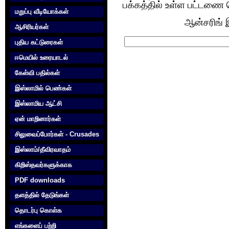
பக்கத்தில் உள்ள பட்டணை 
மறுப்பு வீடியோக்கள்
ஆன்சரிங் இ
ஆசிரியர்கள்
புதிய கட்டுரைகள்
ஈமெயில் உரையாடல்
கேள்வி பதில்கள்
இஸ்லாமில் பெண்கள்
இஸ்லாமிய ஆட்சி
ஏன் மாறினார்கள்
சிலுவைப்போர்கள் - Crusades
இஸ்லாம்/தீவிரவாதம்
கிறிஸ்தவர்களுக்காக‌
PDF downloads
தளத்தில் தேடுங்கள்
தொடர்பு கொள்க‌
எங்களைப் பற்றி