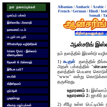
Albanian
/
Amharic
/
Arabic
/
French
/
German
/
Hindi
/
Ind
Somali
/
Ta
முகப்புப் பக்கம்
இஸ்லாமிய அகராதி
தளவரைப் படம்
படமும் பாடமும்
ஆன்சரிங் இஸ்லா
WhatsApp வழி(லி)கள்
Islam Quiz - இஸ்லாம்
நம் தளத்தில் இரண்டு வழி
வினாடிவினா
1)
கூகுள்
தளத்தில் நீங்
தேவன் & அல்லாஹ்
அதன் பக்கத்தில் "
site:a
இயேசு யார்?
தளத்தின் பெயரை கொடுக்
"www" என்று கொடுக்கா
பைபிள்
தருகிறது.
கிறிஸ்தவம்
உதாரணம் 1:
இஸ்லாம் 
குர்‍ஆன்
உதாரணம் 2:
ஜாகிர் நா
முஹம்மது
2) கீழே உள்ள பெட்டியில
விவாத மறுப்புக்கள்