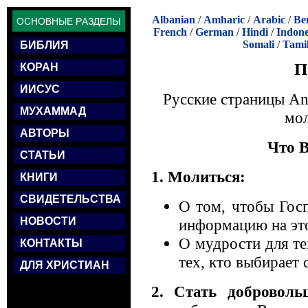
Albanian
/
Amharic
/
Arabic
/
Be
French
/
German
/
Hindi
/
Indone
Somali
/
Tami
БИБЛИЯ
П
КОРАН
ИИСУС
Русские страницы An
МУХАММАД
мол
АВТОРЫ
Что В
СТАТЬИ
1. Молиться:
КНИГИ
СВИДЕТЕЛЬСТВА
О том, чтобы Госп
НОВОСТИ
информацию на это
О мудрости для тех
КОНТАКТЫ
тех, кто выбирает 
ДЛЯ ХРИСТИАН
2. Стать доброволь