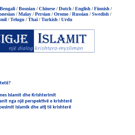
Bengali
/
Bosnian
/
Chinese
/
Dutch
/
English
/
Finnish
/
onesian
/
Malay
/
Persian
/
Oromo
/
Russian
/
Swedish
/
mil
/
Telugu
/
Thai
/
Turkish
/
Urdu
rtetë?
mes Islamit dhe Krishterimit
anit nga një perspektivë e krishterë
besimit islamik dhe atij të krishterë