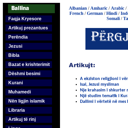
Albanian
/
Amharic
/
Arabic
/
French
/
German
/
Hindi
/
Ind
Somali
/
Ta
Faqja Kryesore
Artikuj prezantues
Perëndia
Jezusi
Bibla
Bazat e krishterimit
Dëshmi besimi
A ekziston religjioni i vë
Kurani
Isai, Jezusi mysliman
Nje krahasim i shkurter 
Muhamedi
Një studim tematik i Kur
Nën ligjin islamik
Dallimi i vërtetë në mes 
Libraria
Artikuj të rinj