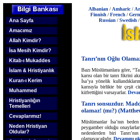
Albanian
/
Amharic
/
Ar
Finnish
/
French
/
Ger
Russian
/
Swedish
Ana Sayfa
Amacımız
Allah Kimdir?
İsa Mesih Kimdir?
Tanrı’nın Oğlu Olamaz
Kitab-ı Mukaddes
Bazı Müslümanlara göre, “Tanr
İslam & Hristiyanlık
karısı olan bir tanrı fikrini a
Kuran-ı Kerim
İsa’ya yönelik kullandıkları
karısıyla birlikte bir çeşit c
Muhammed
küfrettiğini varsayarlar.
Devam
Hristiyanlığın
Tanrı sonsuzdur. Madde
Temelleri
olamaz! (mı?) (Matthew
Cevaplarımız!
Müslümanlar İsa’nın beden 
Neden Hristiyan
peygamber olduğu onaylarlar 
Oldular?
nedenlerden biri Tanrı’nı
olamayacağıdır.
Devamını oku