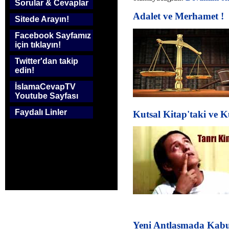
Sorular & Cevaplar
Adalet ve Merhamet !
Sitede Arayın!
Facebook Sayfamız
için tıklayın!
Twitter'dan takip
edin!
İslamaCevapTV
Youtube Sayfası
Faydalı Linler
Kutsal Kitap'taki ve 
Yeni Antlaşmada Kabul