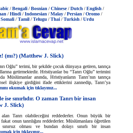
abic
/
Bengali
/
Bosnian
/
Chinese
/
Dutch
/
English
/
man
/
Hindi
/
Indonesian
/
Malay
/
Persian
/
Oromo
/
/
Somali
/
Tamil
/
Telugu
/
Thai
/
Turkish
/
Urdu
! (mı?) (Matthew J. Slick)
ı Oğlu” terimi, bir şekilde çocuk dünyaya getiren, tanrıça
kıllarına getirmektedir. Hristiyanlar bu “Tanrı Oğlu” terimini
nda Müslümanlar anında, Hristiyanların Tanrı’nın tanrıça
insel ilişkiye girdiğini ifade ettiklerini zannedip, Tanrı’ya
ını okumak için tıklayınız...
 ise sınırlıdır. O zaman Tanrı bir insan
 J. Slick)
alan Tanrı olabileceğini reddederler. Onun büyük bir
fakat onun tanrılığını reddederler. Müslümanlara öğretilen
n sınırsız olması ve bundan dolayı sınırlı bir insan
mak için tıklayınız...