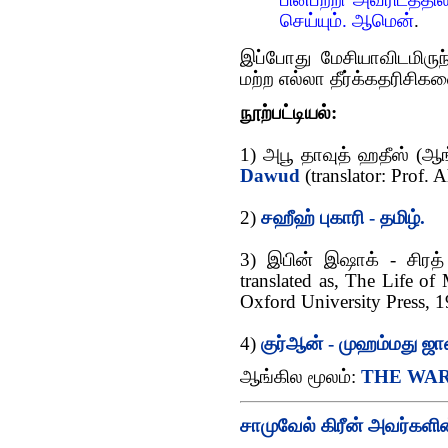
செய்யும். ஆமென்
.
இப்போது மேசியாவிடமிரு
மற்ற எல்லா தீர்க்கதரிசிகளை
நூற்பட்டியல்:
1) அபூ தாவுத் ஹதீஸ் (ஆங
Dawud
(translator: Prof.
2)
சஹீஹ் புகாரி - தமிழ்.
3) இபின் இஷாக் - சிரத் 
translated as, The Life of
Oxford University Press, 1
4)
குர்ஆன் - முஹம்மது ஜான
ஆங்கில மூலம்:
THE WAR
சாமுவேல் கிரீன் அவர்களி