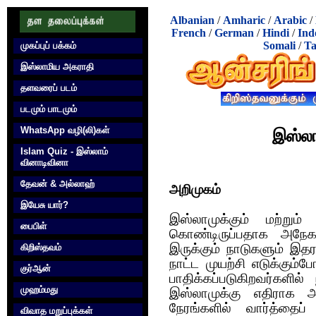
Albanian
/
Amharic
/
Arabic
/
French
/
German
/
Hindi
/
Ind
Somali
/
Ta
முகப்புப் பக்கம்
இஸ்லாமிய அகராதி
தளவரைப் படம்
படமும் பாடமும்
WhatsApp வழி(லி)கள்
இஸ்லாம
Islam Quiz - இஸ்லாம்
வினாடிவினா
தேவன் & அல்லாஹ்
அறிமுகம்
இயேசு யார்?
இஸ்லாமுக்கும் மற்றும்
பைபிள்
கொண்டிருப்பதாக அநேக
கிறிஸ்தவம்
இருக்கும் நாடுகளும் இ
நாட்ட முயற்சி எடுக்கும்ப
குர்‍ஆன்
பாதிக்கப்படுகிறவர்களில
முஹம்மது
இஸ்லாமுக்கு எதிராக 
நேரங்களில் வார்த்தைப
விவாத மறுப்புக்கள்