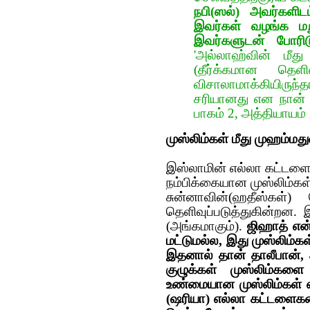
நபி(ஸல்) அவர்களிட
இவர்கள் வழங்க மற
இவர்களுடன் போரிட
'அல்லாஹ்வின் மீ
(தீர்க்கமான தெள
விசாலாமாக்கியிருந்
சரியானது என நான் வ
பாகம் 2, அத்தியாயம்
முஸ்லிம்கள் மீது முஹம்மதுவ
இஸ்லாமின் எல்லா கட்டள
நம்பிக்கையான முஸ்லிம்கள்
சுன்னாவின்(ஹதீஸ்கள்)
தெளிவுப்படுத்துகின்றன.
(அங்கமாகும்).
ஜிஹாத் என்
மட்டுமல்ல, இது முஸ்லிம்கள
இதனால் தான் தாலீபான்,
குழுக்கள் முஸ்லிம்களை
உண்மையான முஸ்லிம்கள் என
(ஷரியா) எல்லா கட்டளைகள