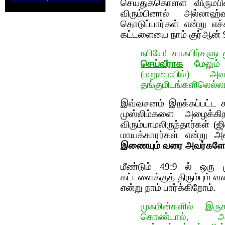
செய்துக்கொள்ள விரும்ப
விரும்பினால் அல்லாஹ
தொடுப்பார்கள் என்று எ
கட்டளையை நாம் குர்‍ஆன் 9:
நபியே! காஃபிர்களுட
செய்வீராக
மேலும் 
(மறுமையில்) அ
தங்குமிடங்களிலெல்லாம
இவ்வசனம் இறக்கப்பட்ட ச
முஸ்லிம்களை அழைக்கி
விரும்பாமலிருந்தார்கள் 
மாயக்காரர்கள் என்று அ
இணையும் வரை அவர்களோடு
மீண்டும் 49:9 ல் ஒரு 
கட்டளைக்குத் திரும்பும் 
என்று நாம் பார்க்கிறோம்.
முஃமின்களில் இரு
கொண்டால், அவ்