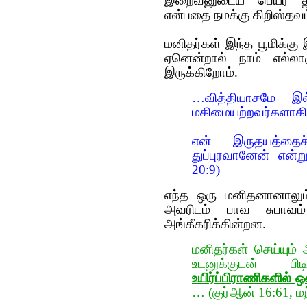
இறைவனுடைய பெயர் தூஷிக
என்பதை நமக்கு கிறிஸ்தவம் 
மனிதர்கள் இந்த பூமிக்
ஏனென்றால் நாம் எல்லா
இருக்கிறோம்.
…வித்தியாசமே இல
மகிமையற்றவர்களாகி,
என் இருதயத்தைச
துப்புரவானேன் என்
20:9)
எந்த ஒரு மனிதனானாலும்
அவரிடம் பாவ சுபாவம் 
அங்கீகரிக்கின்றன.
மனிதர்கள் செய்யும
உடனுக்குடன் பிட
உயிர்ப்பிராணிகளில் 
… (குர்‍ஆன் 16:61, மற