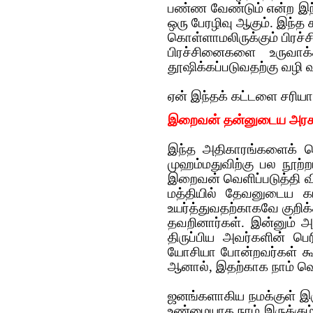
பண்ண வேண்டும் என்ற இந்
ஒரு பேரழிவு ஆகும். இந
கொள்ளாமலிருக்கும் பிரச
பிரச்சினைகளை உருவாக
தூஷிக்கப்படுவதற்கு வழி வ
ஏன் இந்தக் கட்டளை சரி
இறைவன் தன்னுடைய அரசாங்
இந்த அதிகாரங்களைக் க
முஹம்மதுவிற்கு பல நூற்ற
இறைவன் வெளிப்படுத்தி விள
மத்தியில் தேவனுடைய 
உயர்த்துவதற்காகவே குறி
தவறினார்கள். இன்னும்
திருப்பிய அவர்களின் ப
யோசியா போன்றவர்கள் கூ
ஆனால், இதற்காக நாம் வெ
ஜனங்களாகிய நமக்குள் இர
உண்மையாக நாம் இருக்கு