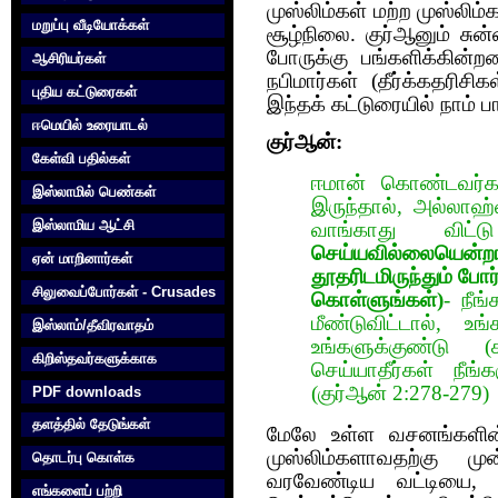
முஸ்லிம்கள் மற்ற‌ முஸ்லி
மறுப்பு வீடியோக்கள்
சூழ்நிலை. குர்‍ஆனும் சுன்
போருக்கு பங்களிக்கின்றன
ஆசிரியர்கள்
நபிமார்கள் (தீர்க்கதரிசி
புதிய கட்டுரைகள்
இந்தக் கட்டுரையில் நாம் 
ஈமெயில் உரையாடல்
குர்‍ஆன்:
கேள்வி பதில்கள்
ஈமான் கொண்டவர்க
இஸ்லாமில் பெண்கள்
இருந்தால், அல்லாஹ்
இஸ்லாமிய ஆட்சி
வாங்காது விட்
செய்யவில்லையென்ற
ஏன் மாறினார்கள்
தூதரிடமிருந்தும் போ
சிலுவைப்போர்கள் - Crusades
கொள்ளுங்கள்)
- நீங
மீண்டுவிட்டால், 
இஸ்லாம்/தீவிரவாதம்
உங்களுக்குண்டு (
கிறிஸ்தவர்களுக்காக‌
செய்யாதீர்கள் நீங்
(குர்‍ஆன் 2:278-279)
PDF downloads
தளத்தில் தேடுங்கள்
மேலே உள்ள வசனங்களின் 
முஸ்லிம்களாவதற்கு மு
தொடர்பு கொள்க‌
வரவேண்டிய வட்டியை, அ
எங்களைப் பற்றி