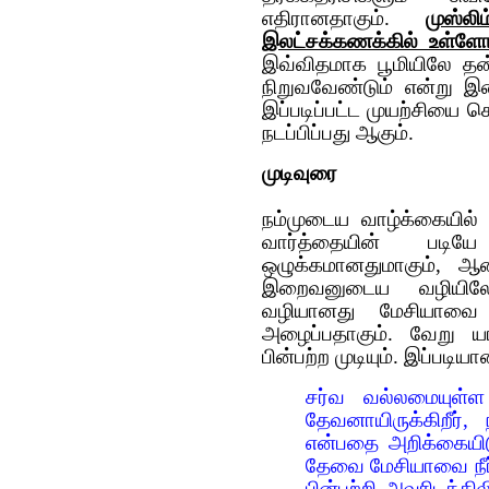
எதிரானதாகும்.
முஸ்ல
இலட்சக்கணக்கில் உள்ளோர
இவ்விதமாக பூமியிலே த
நிறுவவேண்டும் என்று இ
இப்படிப்பட்ட முயற்சியை
நடப்பிப்பது ஆகும்.
முடிவுரை
நம்முடைய வாழ்க்கையில
வார்த்தையின் படியே 
ஒழுக்கமானதுமாகும், 
இறைவனுடைய வழியில
வழியானது மேசியாவை 
அழைப்பதாகும். வேறு யார
பின்பற்ற முடியும். இப்படி
சர்வ வல்லமையுள்
தேவனாயிருக்கிறீர்
என்பதை அறிக்கையிட
தேவை மேசியாவை நீர்
பின்பற்றி அவரிடத்தி