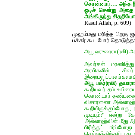
சொன்னார்…. அந்த இர
ஓடிச் சென்று அதை எ
அங்கிருந்து சிதறியோ
Rasul Allah, p. 609)
முஹம்மது மரித்த பிறகு ஜ
பக்கர் கூட‌ போர் தொடுத்தா
அபூ ஹுரைரா(ரலி) அற
அவர்கள் மரணித்து 
அரபிகளில் சில
இறைமறுப்பாளர்களாக
அபூ பக்ர்(ரலி) தயார
கூறியவர் தம் உயிரைய
கொண்டார் தண்டனைக்
விசாரணை அல்லாஹ்வி
கூறியிருக்கும்போது
முடியும்?' என்று க
'அல்லாஹ்வின் மீது
பிரித்துப் பார்ப்பே
செல்வத்திற்குரிய க