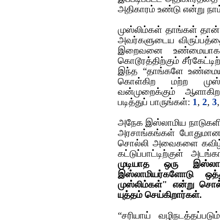
அதிகாரம் உண்டு என்று நாம
முஸ்லிம்கள் தாங்கள் தான
அவர்களுடைய விருப்பத்தை 
இறைவனை உண்மையாகத
கொடூரத்திற்கும் சீர்கேட்ட
இந்த “தாங்களே உண்மைய
கொள்கிற மற்ற‌ முஸ்ல
வன்முறைக்கும் ஆளாகிற
படித்துப் பாருங்கள்:
1
,
2
,
3
அநேக இஸ்லாமிய நாடுகளில்
அரசாங்கங்கள் போதுமான
சொல்லி அவைகளை கவிழ்த்
கட்டுப்பாட்டிற்குள் அடங
முடியாத ஒரு இஸ்லா
இஸ்லாமியர்களோடு ஒத
முஸ்லிம்கள்" என்று சொ
யுத்தம் செய்கிறார்கள்.
“சரியாய் வழிநடத்தப்படு