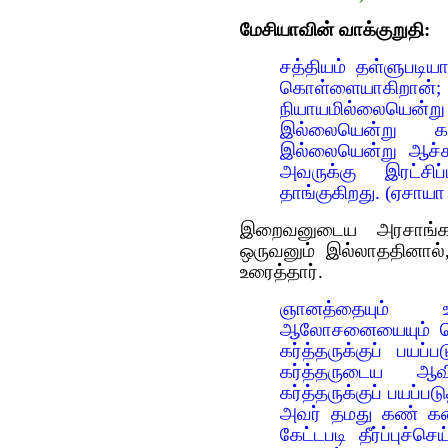
மேசியாவின் வாக்குறுதி:
சத்தியம் தள்ளுபடிய
கொள்ளையாகிறான
நியாயமில்லையென
இல்லையென்று க
இல்லையென்று ஆச்ச
அவருக்கு இரட்ச
தாங்குகிறது. (ஏசாயா
இறைவனுடைய அரசாங்க
ஒருவனும் இல்லாததினால
உரைத்தார்.
ஞானத்தையும் உ
ஆலோசனையையும் பெல
கர்த்தருக்குப் பயப
கர்த்தருடைய ஆவி
கர்த்தருக்குப் பயப்
அவர் தமது கண் கண்ட
கேட்டபடி தீர்ப்புச்