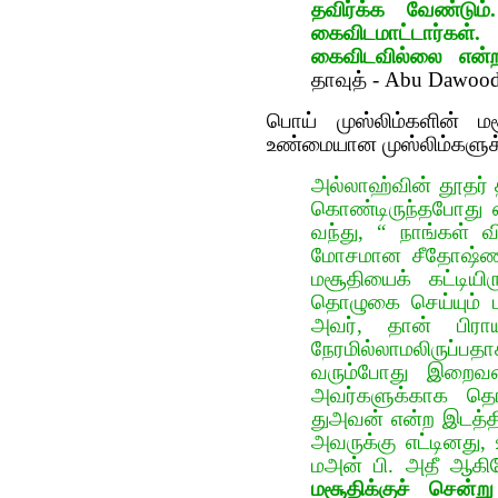
தவிர்க்க வேண்டு
கைவிடமாட்டார்க
கைவிடவில்லை என்ற
தாவுத் - Abu Dawood
பொய் முஸ்லிம்களின் ம
உண்மையான முஸ்லிம்களுக்க
அல்லாஹ்வின் தூதர் 
கொண்டிருந்தபோது எ
வந்து, “ நாங்கள் வ
மோசமான சீதோஷ்ண 
மசூதியைக் கட்டியிர
தொழுகை செய்யும் பட
அவர், தான் பிராயண
நேரமில்லாமலிருப்ப
வரும்போது இறைவன்
அவர்களுக்காக தொ
துஅவன் என்ற இடத்தி
அவருக்கு எட்டினது, உ
மஅன் பி. அதீ ஆக
மசூதிக்குச் சென்ற