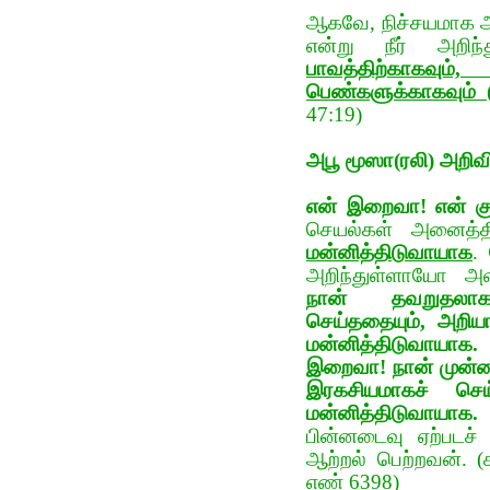
ஆகவே, நிச்சயமாக அ
என்று நீர் அறி
பாவத்திற்காகவும
பெண்களுக்காகவும் (
47:19)
அபூ மூஸா(ரலி) அறிவி
என் இறைவா! என் கு
செயல்கள் அனைத்தி
மன்னித்திடுவாயாக
.
அறிந்துள்ளாயோ அ
நான் தவறுதலாக
செய்ததையும், அறியா
மன்னித்திடுவாயாக.
இறைவா! நான் முன்னா
இரகசியமாகச் செய்
மன்னித்திடுவாயாக.
ந
பின்னடைவு ஏற்படச் 
ஆற்றல் பெற்றவன். (
எண் 6398)