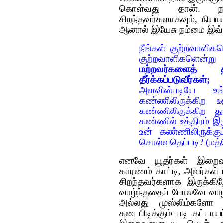
கொள்வது தான். நாம
சிறந்தவர்களாகவும், நியாயத
ஆனால் இயேசு நம்மை இவ்வா
நீங்கள் குற்றவாளிகள
குற்றவாளிகளென்று 
மற்றவர்களைத் தீர
தீர்க்கப்படுவீர்கள்;
நீ
அளவின்படியே உங்
கண்ணிலிருக்கிற 
கண்ணிலிருக்கிற த
கண்ணில் உத்திரம் 
உன் கண்ணிலிருக்கும
சொல்வதெப்படி? (மத்த
எனவே யூதர்கள் இறைவன
காரணம் காட்டி, அவர்கள் மீ
சிறந்தவர்களாக இருக்கி
வாழ்ந்ததைப் போலவே வாழ
அல்லது முஸ்லிம்கள
கடைபிடிக்கும் படி கட்டா