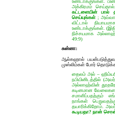
உண்டாக்குங்கள். பின
அக்கிரமம் செய்தால
கட்டளையின் பால் தி
செய்யுங்கள்
; அவ்வாற
விட்டால் நியாயம
உண்டாக்குங்கள். (இதி
நிச்சயமாக அல்லாஹ் 
49:9)
சுன்னா:
ஆல்கஹால் பயன்படுத்துவ
முஸ்லிம்கள் போர் தொடுக்
தைலம் அல் – ஹிம்யர
நபியினிடத்தில் (அவ
அல்லாஹ்வின் தூதரே ந
கடினமான வேலைகளை 
சமாளிப்பதற்கும்
நாங்கள் பெறுவதற்
தயாரிக்கிறோம். அவர
கூடியதா? நான் சொன