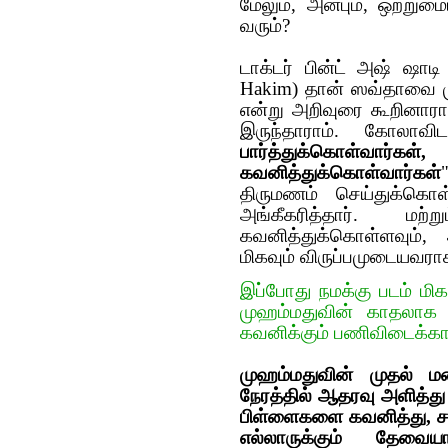
மேலும், அன்பும், ஒற்று
வரும்?
டாக்ட‌ர் பின்ட் அஷ் ஷாடி
Hakim) தான் ஸவ்தாவை மு
என்று அறிவுரை கூறினாராம
இருந்தாராம். கோலாவிட
பார்த்துக்கொள்வார்க
க‌வ‌னித்துக்கொள்வார்க‌ள்
திரும‌ண‌ம் செய்துக்கொள
அங்கீக‌ரித்தார். ம‌
க‌வ‌னித்துக்கொள்ளவும்,
மிக‌வும் விருப்ப‌முடைய‌வ‌ராக
இப்போது நமக்கு படம் ம
முஹம்மதுவின் காதலாக 
கவனிக்கும் பணிவிடைக்கா
முஹம்மதுவின் முதல் 
நேரத்தில் ஆதரவு அளித்
பிள்ளைகளை கவனித்து, சம
எல்லாருக்கும் தே