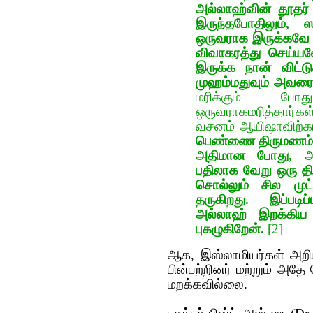
அல்லாஹ்வின் தூதர்
இருந்தபோதிலும், 
ஒருவராக இருக்கவே 
விவாகரத்து செய்ய
இருக்க நான் விட்ட
முஹம்மதுவும் அவரை
மரிக்கும் போ
ஒருவராக‌மரித்தார்கள
வ‌ச‌ன‌ம் ஆயிஷாவிற்காக
பெண்ணை திரும‌ண‌ம் ச
அதிமான போது, அ
பதிலாக வேறு ஒரு தி
சொல்லும் சில முட
தருகிறது. இப்படிப
அல்லாஹ் இறக்கிய
புகழுகிறேன்.
[2]
ஆக‌, இஸ்லாமியர்கள் அறி
பின்ப‌ற்றின‌ர் ம‌ற்றும் அத
ம‌றக்க‌வில்லை.