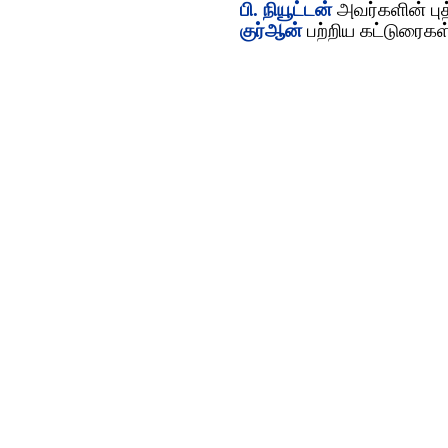
பி. நியூட்டன்
அவர்களின் புத
குர்‍ஆன்
ப‌ற்றிய‌ க‌ட்டுரைக‌ள