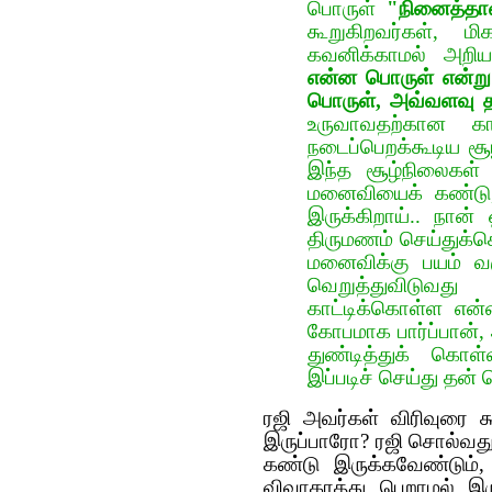
பொருள்
"நினைத்தா
கூறுகிறவர்கள், ம
கவனிக்காமல் அறிய
என்ன பொருள் என்று 
பொருள், அவ்வளவு த
உருவாவதற்கான க
நடைப்பெறக்கூடிய சூ
இந்த சூழ்நிலைகள்
மனைவியைக் கண்டு, 
இருக்கிறாய்.. நா
திருமணம் செய்துக்க
மனைவிக்கு பயம் 
வெறுத்துவிடுவத
காட்டிக்கொள்ள என
கோபமாக பார்ப்பான்
துண்டித்துக் கொ
இப்படிச் செய்து தன்
ரஜி அவர்கள் விரிவுரை 
இருப்பாரோ? ரஜி சொல்வத
கண்டு இருக்கவேண்டும்,
விவாகரத்து பெறாமல் இரு