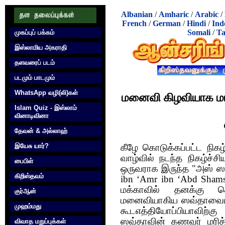
Albanian
/
Amharic
/
Arabic
/
French
/
German
/
Hindi
/
Ind
Somali
/
Ta
முகப்புப் பக்கம்
இஸ்லாமிய அகராதி
தளவரைப் படம்
படமும் பாடமும்
WhatsApp வழி(லி)கள்
மனைவி கிழவியாக மா
Islam Quiz - இஸ்லாம்
வினாடிவினா
தேவன் & அல்லாஹ்
இயேசு யார்?
கீழே கொடுக்கப்பட்ட‌ நி
வாழ்வில் நடந்த நிகழ்ச்
பைபிள்
ஒருவராக இருந்த "அஸ் ஸக்
கிறிஸ்தவம்
ibn ‘Amr ibn ‘Abd Sham
மக்காவில் தனக்கு 
குர்‍ஆன்
மனைவியாகிய ஸவ்தாவையும
முஹம்மது
கூட‌எத்தியோப்பியாவிற்க
ஸவ்தாவின் கணவர் மரித்
விவாத மறுப்புக்கள்