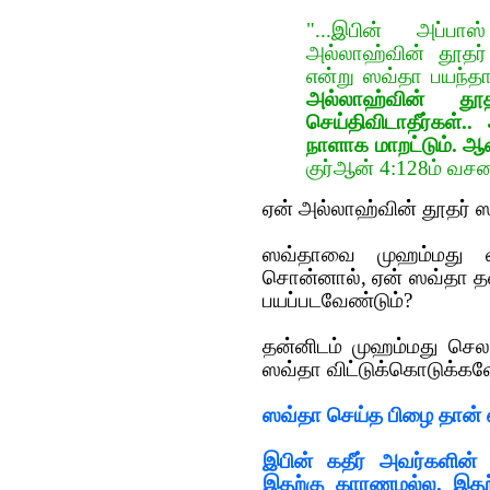
"...இபின் அப்பா
அல்லாஹ்வின் தூதர
என்று ஸவ்தா பயந்தா
அல்லாஹ்வின் தூ
செய்திவிடாதீர்கள்
நாளாக மாறட்டும். ஆக
குர்ஆன் 4:128ம் வசன
ஏன் அல்லாஹ்வின் தூதர் ஸ
ஸவ்தாவை முஹம்மது வி
சொன்னால், ஏன் ஸவ்தா தன
பயப்படவேண்டும்?
தன்னிடம் முஹம்மது செல
ஸவ்தா விட்டுக்கொடுக்கவ
ஸவ்தா செய்த பிழை தான்
இபின் கதீர் அவர்களின் 
இதற்கு காரணமல்ல, இத