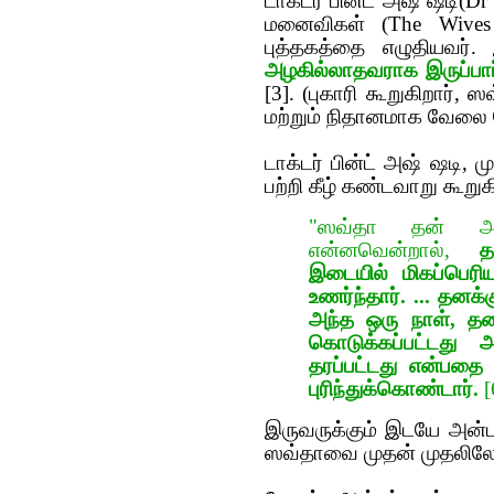
டாக்ட‌ர் பின்ட் அஷ் ஷடி(Dr
ம‌னைவிகள் (The Wives 
புத்த‌க‌த்தை எழுதிய‌வ‌ர். 
அழ‌கில்லாத‌வ‌ராக‌ இருப்பார்
[3]. (புகாரி கூறுகிறார், ஸ
ம‌ற்றும் நிதான‌மாக‌ வேலை 
டாக்ட‌ர் பின்ட் அஷ் ஷடி,
பற்றி கீழ் கண்டவாறு கூறுகி
"ஸவ்தா தன் அனுப
என்னவென்றால்,
த
இடையில் மிகப்பெர
உணர்ந்தார். ... தனக்
அந்த ஒரு நாள், தன
கொடுக்கப்பட்டது 
தரப்பட்டது என்பதை 
புரிந்துக்கொண்டார்.
[
இருவருக்கும் இடயே அன்ப
ஸவ்தாவை முதன் முதலிலே