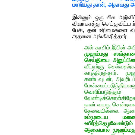
மாறியது தான், அதாவது அ
இன்னும் ஒரு சில அறிவ
விவாகரத்து செய்துவிட்டார
பேசி, தன் உரிமைகளை வ
அதனை அங்கீகரித்தார்.
அல் காசிம் இபின் அப
முஹம்மது ஸவ்தாவ
செய்தியை அனுப்பினா
வீட்டிற்கு செல்வத
காத்திருந்தார்.
கண்டவுடன், அவரிடம
மேன்மைப்படுத்தி
வெளிப்படுத்து
வேண்டிக்கொள்கிறேன
நான் வயது சென்றவ
தேவையில்லை. ஆன
உம்முடைய மனைவி
உயிர்த்தெழவேண்டும்
ஆகையால் முஹம்மது 