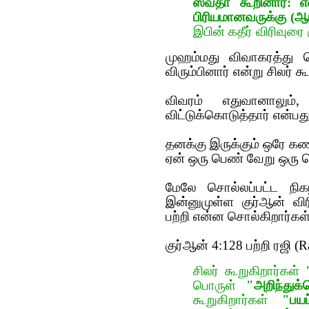
ஸவ்தா கூறினார்: எ
பிரியமானவருக்கு (ஆய
இபின் கதீர் விரிவுரை 
முஹம்மது விவாகரத்து 
விரும்பினார் என்று சிலர் க
விவரம் எதுவானாலும
விட்டுக்கொடுத்தார் என்பத
தனக்கு இருக்கும் ஒரே க
ஏன் ஒரு பெண் வேறு ஒரு ப
மேலே சொல்லப்ப‌ட்ட‌ நிக‌
இன்னுமுள்ள‌ குர்‍ஆன் வி
பற்றி என்ன‌ சொல்கிறார்க
குர்‍ஆன் 4:128 பற்றி ரஜி (R
சிலர் கூறுகிறார்கள்
பொருள்
"அறிந்துக
கூறுகிறார்கள்
"பயப