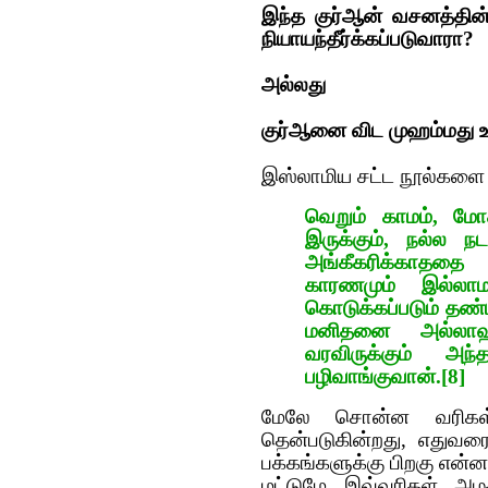
இந்த குர்‍ஆன் வசனத்தின
நியாயந்தீர்க்கப்படுவாரா?
அல்ல‌து
குர்‍ஆனை விட‌ முஹ‌ம்ம‌து உய
இஸ்லாமிய‌ ச‌ட்ட‌ நூல்களை
வெறும் காமம், மோக
இருக்கும், நல்ல 
அங்கீகரிக்காதத
காரணமும் இல்லாம
கொடுக்கப்படும் த
மனிதனை அல்லாஹ் 
வரவிருக்கும் அ
பழிவாங்குவான்.
[8]
மேலே சொன்ன வரிகள் 
தென்படுகின்றது, எதுவரை
பக்கங்களுக்கு பிறகு என்ன 
மட்டுமே இவ்வரிகள் அழ