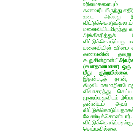
உரிமைகளையும் 
கணவரிடமிருந்து எதிர
உடை அல்லது இ
விட்டுக்கொடுக
மனைவியிடமிருந்து வ
அங்கீகரித்துக
விட்டுக்கொடுப்பது
ம‌னைவியின் உரிமை வி
க‌ண‌வ‌னின் த‌வ
கூறுகின்றான்:
"அவர
(சமாதானமான) ஒரு ம
மீது குற்றமில்
இத‌ன்ப‌டித் தான்
கிழ‌வியாக‌மாறின‌போ
விவாக‌ர‌த்து செய
முஹம்மதுவிடம் இப்ப
தன்னிடம் அவர்
விட்டுக்கொடுப
வேண்டிக்கொண்டார்
விட்டுக்கொடுப்ப
செய்யவில்லை.