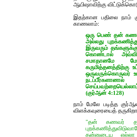
ஆயிஷாவிற்கு விட்டுக்கொட
இதற்கான பதிலை நாம் கு
காணலாம்:
ஒரு பெண் தன் கணவ
அல்லது புறக்கணித்
இருவரும் தங்களுக்
கொண்டால் அவ்வி
சமாதானமே மேல
கருமித்தனத்திற்கு 
ஒருவருக்கொருவர் உப
நடப்பீர்களானா
செய்பவற்றையெல்லா
(குர்‍ஆன் 4:128)
நாம் மேலே படித்த குர்‍ஆ
விளக்கவுரையைத் தருகிறார
"தன் கணவர் தன
புறக்கணித்துவிடு
தன்னுடைய எல்லா