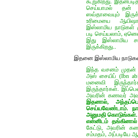
கூறுகிறது. இதன்பட
செய்யாமல் தன்
ஸவ்தாவையும் இருக
உரிமையை ஆயிஷாவி
இஸ்லாமிய நாடுகள் ம
படி செய்யலாம், ஏனெ
இது இஸ்லாமிய சட்ட
இருக்கிறது..
இதனை இஸ்லாமிய நாடுகள் ப
இந்த‌ வ‌ச‌ன‌ம் முத‌ன்
அஸ் சையிப் (Ibn abi
ம‌னைவி இருந்தார
இருந்தார்க‌ள். இப்பெ
அவரின் கண‌வ‌ர் அவ‌ர
இத‌னால், அந்த‌ப்ப
செய்ய‌வேண்டாம். நா
அனும‌தி கொடுங்க‌ள். ம‌
என்னிட‌ம் த‌ங்கினால
கேட்டு, அவரின் கண‌வ
ச‌ம்ம‌த‌ம், அ‌ப்படியே 