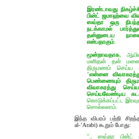
இர‌ண்டாவது
நிக‌ழ்ச்
பின்ட் ஜமாஹ்வை விவா
ஸவ்தா ஒரு நிப‌ந்த
ந‌ட‌க்காம‌ல் பார்த
த‌ன்னுடைய‌ நாள
என்ப‌தாகும்
.
மூன்றாவ‌தாக‌
, ஆயி
ம‌னித‌ன் த‌ன் ம‌
திருமணம் செய்ய தீ
"
என்னை விவாக‌ர‌த
பெண்ணையும் திரும
விவாகரத்து செய்ய
செய்யவேண்டிய க
கொடுக்கப்பட்ட இரவு
சொல்லலாம்.
இந்த விபரம் பற்றி சிற
al-’Arabi) கூறும் போது:
".. ஸவ்தா பின்ட