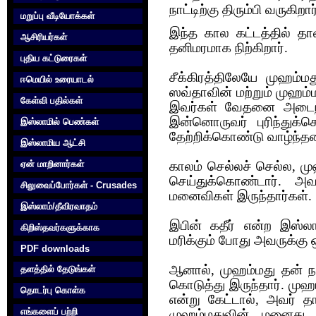
நாட்டிற்கு திரும்பி வருகிறார
மறுப்பு வீடியோக்கள்
இந்த கால கட்டத்தில் 
ஆசிரியர்கள்
தனிமரமாக நிற்கிறார்.
புதிய கட்டுரைகள்
சீக்கிரத்திலேயே முஹம்
ஈமெயில் உரையாடல்
ஸவ்தாவின் மற்றும் முஹம்மத
கேள்வி பதில்கள்
இவர்கள் வேதனை அடைந்
இன்னொருவர் புரிந்துக
இஸ்லாமில் பெண்கள்
தேற்றிக்கொண்டு வாழ்ந்தன
இஸ்லாமிய ஆட்சி
ஏன் மாறினார்கள்
காலம் செல்லச் செல்ல, 
செய்துக்கொண்டார். அவ
சிலுவைப்போர்கள் - Crusades
மனைவிகள் இருந்தார்கள்.
இஸ்லாம்/தீவிரவாதம்
இபின் கதீர் என்ற‌ இஸ்ல
கிறிஸ்தவர்களுக்காக‌
ம‌ரிக்கும் போது அவ‌ருக்கு 
PDF downloads
ஆனால், முஹம்மது தன் நா
தளத்தில் தேடுங்கள்
கொடுத்து இருந்தார். மு
தொடர்பு கொள்க‌
என்று கேட்டால், அவர் 
எங்களைப் பற்றி
முஹம்மதுவின் மனைது 