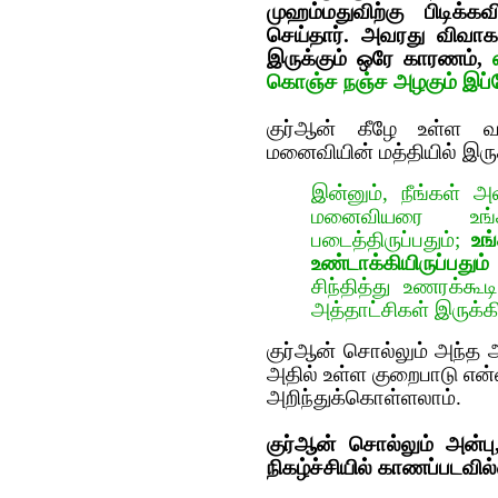
முஹம்மதுவிற்கு பிடிக
செய்தார். அவரது விவாக
இருக்கும் ஒரே காரணம்,
கொஞ்ச நஞ்ச அழகும் இப
குர்‍ஆன் கீழே உள்ள 
மனைவியின் மத்தியில் இருக
இன்னும், நீங்கள் அ
மனைவியரை உங்க
படைத்திருப்பதும்;
உங
உண்டாக்கியிருப்பதும்
சிந்தித்து உணரக்கூ
அத்தாட்சிகள் இருக்க
குர்‍ஆன் சொல்லும் அந்த‌ அன்ப
அதில் உள்ள குறைபாடு என்ன
அறிந்துக்கொள்ள‌லாம்.
குர்‍ஆன் சொல்லும் அன்பு,
நிக‌ழ்ச்சியில் காண‌ப்ப‌ட‌வ