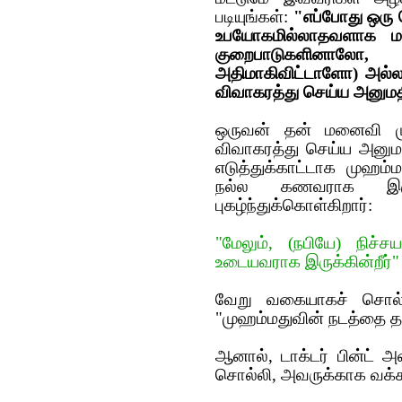
படியுங்கள்:
"எப்போது ஒரு 
உபயோகமில்லாதவளாக மா
குறைபாடுகளினாலோ
அதிமாகிவிட்டாளோ) அல்லத
விவாகரத்து செய்ய அனுமதி
ஒருவன் தன் மனைவி மு
விவாகரத்து செய்ய அனுமத
எடுத்துக்காட்டாக முஹம்
நல்ல கணவராக இரு
புகழ்ந்துக்கொள்கிறார்:
"மேலும், (நபியே) நிச
உடையவராக இருக்கின்றீர்" 
வேறு வகையாகச் சொல்ல
"முஹம்மதுவின் நடத்தை தான
ஆனால், டாக்டர் பின்ட் 
சொல்லி, அவருக்காக வக்கா