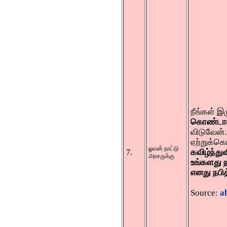
நீங்கள் இ
கொண்டா
விடுவேன்.
ஏற்றுக்
ஓமன் நாட்டு
கவிழ்ந்து
7.
அரசருக்கு
உங்களது ந
எனது நபித
Source:
a