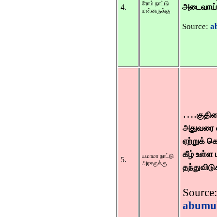
ரோம் நாட்டு
அடைவாய்
4.
மன்னருக்கு
Source:
a
….
குதிர
அதுவரை எ
ஏற்றுக் க
கீழ் உள்
யமாமா நாட்டு
5.
அரசருக்கு
தந்துவிடு
Source:
abumuh