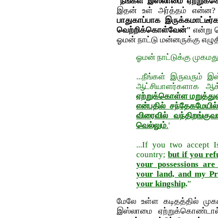
"
நீங்கள் இஸ்லாமை ஏற்றுக்கொ
இதன் உள் அர்த்தம் என்ன?
பாதுகாப்பாக இருக்கமாட்டீர்
வெற்றிக்கொள்வேன்"
என்று 
ஓமன் நாட்டு மன்னருக்கு எழுதி
ஓமன் நாட்டுக்கு முகமது
...நீங்கள் இருவரும்
ஆட்சியாளர்களாக ஆக்
ஏற்றுக்கொள்ள மறுத்துவி
என்பதில் சந்தேகமேயில
விரைவில் வந்திறங்கு
வெல்லும்
.
'
...If you two accept
country;
but if you re
your possessions are
your land, and my Pr
your kingship
.
”
மேலே உள்ள கடிதத்தில் மு
இஸ்லாமை ஏற்றுக்கொண்டால