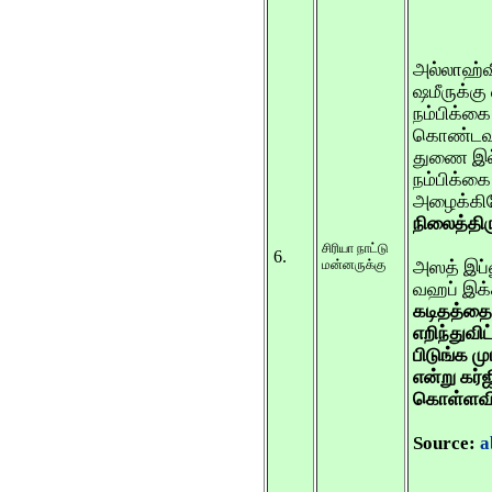
அல்லாஹ்வி
ஷமீருக்கு
நம்பிக்க
கொண்டவரு
துணை இல
நம்பிக்க
அழைக்கி
நிலைத்திரு
சிரியா நாட்டு
6.
மன்னருக்கு
அஸத் இப்
வஹப் இக்க
கடிதத்தை
எறிந்துவி
பிடுங்க மு
என்று கர்
கொள்ளவி
Source:
a