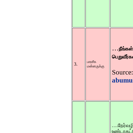
…
நீங்கள
பெறுவீர்க
பாரசீக
3.
மன்னருக்கு
Source:
abumuh
….நேர்வழி
உண்டாகட்ட