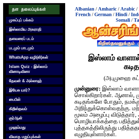
Albanian
/
Amharic
/
Arabic
/
French
/
German
/
Hindi
/
Ind
Somali
/
Ta
முகப்புப் பக்கம்
இஸ்லாமிய அகராதி
தளவரைப் படம்
படமும் பாடமும்
இஸ்லாம் வாளால்
WhatsApp வழி(லி)கள்
கடித
Islam Quiz - இஸ்லாம்
வினாடிவினா
(அபுமுஹை கட்
தேவன் & அல்லாஹ்
முன்னுரை:
இஸ்லாம் வாளால்
இயேசு யார்?
சொல்கிறார்கள். ஆனால், ம
பைபிள்
கடிதங்களே போதும், நமக்க
அறிந்துக்கொள்வதற்கு. மற்
கிறிஸ்தவம்
மூலம் அழைப்பு விடுத்தார
குர்‍ஆன்
மொழியாக்கத்தை பதித்துள
புத்தகத்திலிருந்து பதித்த
முஹம்மது
எழுதியுள்ளார்கள்.
விவாத மறுப்புக்கள்