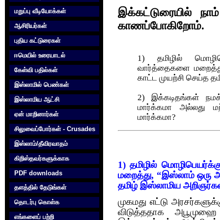
இக்கட்டுரையில் நா
மறுப்பு வீடியோக்கள்
காணப்போகிறோம்.
ஆசிரியர்கள்
புதிய கட்டுரைகள்
ஈமெயில் உரையாடல்
1) தமிழில் மொழிப
வார்த்தைகளை மறைத்து
கேள்வி பதில்கள்
காட்ட‌ முயற்சி செய்த 
இஸ்லாமில் பெண்கள்
2) இக்கடிதங்கள் நம
இஸ்லாமிய ஆட்சி
மார்க்கமா அல்லது ம
ஏன் மாறினார்கள்
மார்க்கமா?
சிலுவைப்போர்கள் - Crusades
இஸ்லாம்/தீவிரவாதம்
கிறிஸ்தவர்களுக்காக‌
1) தமிழில் மொழிபெயர்க
PDF downloads
மறைத்து, “இஸ்லாம் ஒரு அ
தமிழ் இஸ்லாமிய அறிஞர்க
தளத்தில் தேடுங்கள்
முகமது எட்டு அரசர்களுக்
தொடர்பு கொள்க‌
விடுத்ததாக அபூமுஹை 
எங்களைப் பற்றி