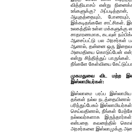
வித்தியாசம் என்று நினைக்
உங்களுக்கு? அப்படித்தான
ஆயுதத்தையும், போரையும்,
இக்கடிதங்களே சாட்சிகள். இ
உலகத்தில் உள்ள மக்களுக்கு எப
சாதாரணமாக, கடவுள் நம்பிக்
ஆசைப்பட்டு பல அரசர்கள் பக
ஆனால், தன்னை ஒரு இறைவனின
அமைதியை கொடுப்பேன் என்று
என்று சிந்தித்துப் பாருங்க
நீங்களே கேள்வியை கேட்டுப்ப
முகமதுவை விட மற்ற இஸ்
இஸ்லாமியர்கள்:
இஸ்லாமை பரப்ப இஸ்லாமிய
தங்கள் நல்ல நடத்தையினால் 
பரிந்துப்பேசும் இஸ்லாமியர்
செய்வதினால், நீங்கள் மேற்
நல்லவர்களாக இருந்தார்க
என்பதை கவனத்தில் கொள்ள
அரசர்களை இஸ்லாமுக்கு அழை