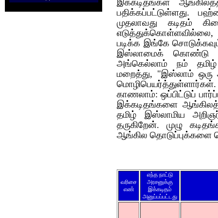
இக்கடிதங்கள் ஆங்கிலத
பதிக்கப்பட்டுள்ளது. ப
முதலாவது கடிதம் கிட
எடுத்துக்கொள
படிக்க இங்கே சொடுக்கவும்
இஸ்லாமைக் கொண்டு ம
அங்கெல்லாம் நம் தமி
மறைத்து, "இஸ்லாம் ஒரு 
மொழிபெயர்த்துள்ளார்
காணலாம்: ஒப்பிட்டுப் பார
இக்கடிதங்களை ஆங்கிலத்த
தமிழ் இஸ்லாமிய அறிஞர
தருகிறேன். முழு கடிதங
ஆங்கில தொடுப்புக்களை ச
எந்த நாட்டு
வரிசை
அரசனுக்கு
எண்
இக்கடிதம்
அனுப்பப்பட்டது