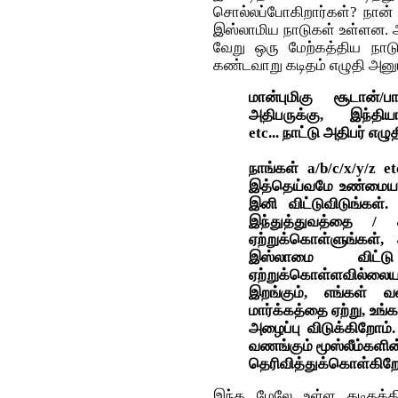
சொல்லப்போகிறார்கள்? நான் 
இஸ்லாமிய நாடுகள் உள்ளன. அப்
வேறு ஒரு மேற்கத்திய நாட
கண்டவாறு கடிதம் எழுதி அனுப்ப
மான்புமிகு சூடான்/
அதிபருக்கு, இந்தியா
etc... நாட்டு அதிபர் எ
நாங்கள் a/b/c/x/y/z
இத்தெய்வமே உண்மைய
இனி விட்டுவிடுங்கள்.
இந்துத்துவத்தை / 
ஏற்றுக்கொள்ளுங்கள், 
இஸ்லாமை விட்ட
ஏற்றுக்கொள்ள‌வில்லையான
இற‌ங்கும், எங்க‌ள் 
மார்க்க‌த்தை ஏற்று, உங்
அழைப்பு விடுக்கிறோம்.
வ‌ண‌ங்கும் மூஸ்லீம்க‌ளின
தெரிவித்துக்கொள்கிறே
இந்த மேலே உள்ள கடிதத்திற