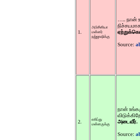
….. நான் 
நிச்சயமா
அபிசீனியா
ஏற்றுக்கொ
1.
மன்னர்
நஜ்ஜாஷிக்கு
Source:
a
நான் உங்
விடுக்கிற
எகிப்து
அடைவீ
ர்.
2.
மன்னருக்கு
Source:
a