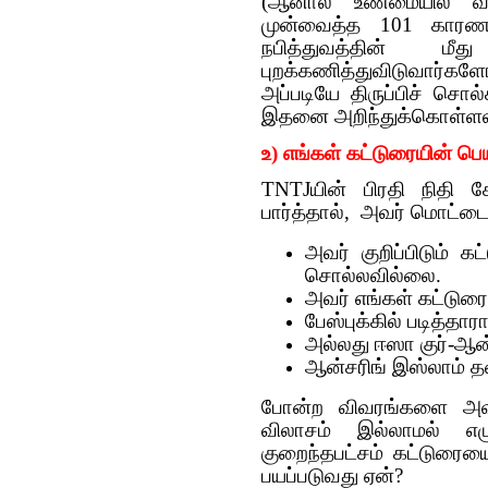
(ஆனால் உண்மையில் வி
முன்வைத்த 101 காரணங்
நபித்துவத்தின் 
புறக்கணித்துவிடுவார
அப்படியே திருப்பிச் சொல்
இதனை அறிந்துக்கொள்ளல
உ) எங்கள் கட்டுரையின் பெ
TNTJயின் பிரதி நிதி 
பார்த்தால், அவர் மொட்ட
அவர் குறிப்பிடும் 
சொல்லவில்லை.
அவர் எங்கள் கட்டுரை
பேஸ்புக்கில் படித்தா
அல்லது ஈஸா குர்-ஆன்
ஆன்சரிங் இஸ்லாம் தள
போன்ற விவரங்களை அவர் 
விலாசம் இல்லாமல் எழு
குறைந்தபட்சம் கட்டுரையை
பயப்படுவது ஏன்?