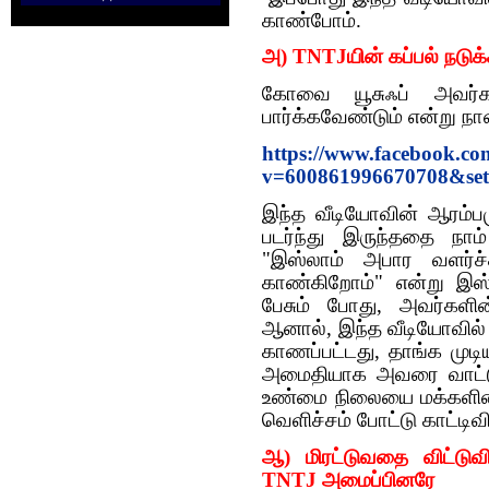
காண்போம்.
அ) TNTJயின் கப்பல் நடுக்
கோவை யூசுஃப் அவர்
பார்க்கவேண்டும் என்று நா
https://www.facebook.c
v=600861996670708&set
இந்த வீடியோவின் ஆரம்பம
படர்ந்து இருந்ததை நா
"இஸ்லாம் அபார வளர்ச
காண்கிறோம்" என்று இஸ்ல
பேசும் போது, அவர்களின
ஆனால், இந்த வீடியோவில் ப
காணப்பட்டது, தாங்க மு
அமைதியாக அவரை வாட்டு
உண்மை நிலையை மக்களின்
வெளிச்சம் போட்டு காட்ட
ஆ) மிரட்டுவதை விட்டுவ
TNTJ அமைப்பினரே