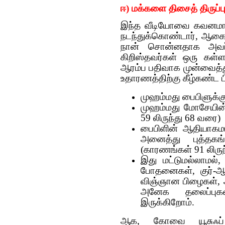
ஈ) மக்களை திசைத் திருப்ப
இந்த வீடியோவை கவனமாக 
நடந்துக்கொண்டார், ஆகைய
நான் சொன்னதாக அவர்
கிறிஸ்தவர்கள் ஒரு கள
ஆரம்ப பதிவாக முன்வைத்
உதாரணத்திற்கு கீழ்கண்ட 
முஹம்மது பைபிளுக்க
முஹம்மது மோசேயின்
59 லிருந்து 68 வரை)
பைபிளின் ஆதியாகமம
அனைத்து புத்தகங்
(காரணங்கள் 91 லிரு
இது மட்டுமல்லாமல்,
போதனைகள், குர்-
விஞ்ஞான பிழைகள், அ
அனேக தலைப்பு
இருக்கிறோம்.
ஆக, கோவை யூசுஃப்