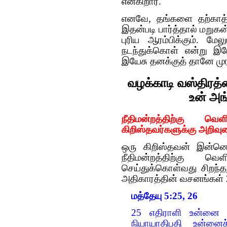
என்கிறார்.
எனவே, தங்களை தற்காத்த
இதன்படி பார்த்தால் மறு
புரிய ஆரம்பிக்கும். ம
நடந்துக்கொள் என்று இ
இயேசு தனக்குத் தானே மு
வழக்காடி வஸ்திரத்
உன் அங
நீதிமன்றத்திற்கு 
கிறிஸ்தவர்களுக்கு அறிவு
ஒரு கிறிஸ்தவன் இன்னொ
நீதிமன்றத்திற்கு
செய்துக்கொள்வது சிறந்த
அதிகாரத்தின் வசனங்கள் 
மத்தேயு 5:25, 26
25 எதிராளி உன்னை நிய
நியாயாதிபதி உன்னைச்