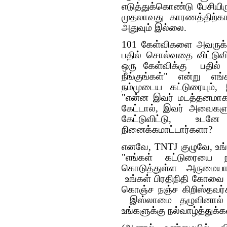
எடுத்துக்கொண்டு பேசியிர
முதலாவது காரணத்திற்கா
அதுவும் இல்லை.
101 கேள்விகளை அவருக்க
பதில் சொல்வதை விட்டுவிட
ஒரு கேள்விக்கு பதில்
நீங்குங்கள்" என்று எ
நம்முடைய கட்டுரையும்,
"என்ன இவர் மடத்தனமாக 
கேட்டால், இவர் அவைகளு
கேட்டுவிட்டு, உட
நினைக்கமாட்டார்களா?
எனவே, TNTJ குழுவே, உங
"எங்கள் கட்டுரையை நா
கொடுத்துள்ள அருமையான
உங்கள் பிரதிநிதி கோவை 
கொஞ்ச நஞ்ச கிறிஸ்தவர்க
இஸ்லாமை தழுவினால் அ
உங்களுக்கு நல்வாழ்த்துக்