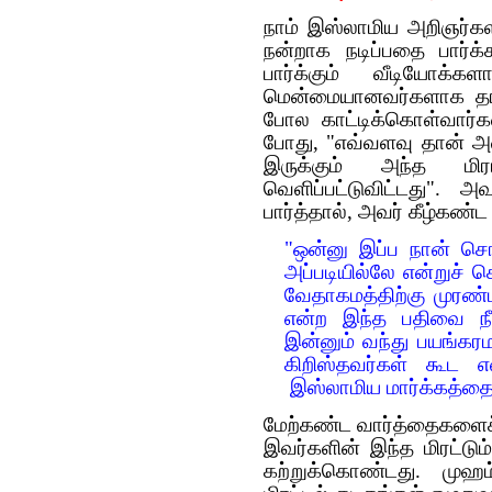
நாம் இஸ்லாமிய அறிஞர்கள
நன்றாக நடிப்பதை பார்க்
பார்க்கும் வீடியோக்
மென்மையானவர்களாக தங்
போல காட்டிக்கொள்வார்கள
போது, "எவ்வளவு தான் அவ
இருக்கும் அந்த ம
வெளிப்பட்டுவிட்டது". அ
பார்த்தால், அவர் கீழ்கண்
"ஒன்னு இப்ப நான் சொ
அப்படியில்லே என்றுச் ச
வேதாகமத்திற்கு முரண்ப
என்ற இந்த பதிவை நீ
இன்னும் வந்து பயங்கர
கிறிஸ்தவர்கள் கூட எ
இஸ்லாமிய மார்க்கத்தை 
மேற்கண்ட வார்த்தைகளைச் 
இவர்களின் இந்த மிரட்டும
கற்றுக்கொண்டது. முஹம்