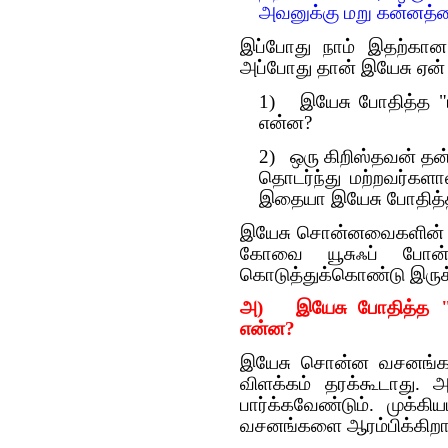
அவனுக்கு மறு கன்னத்தைய
இப்போது நாம் இதற்கான
அப்போது தான் இயேசு ஏன் கே
1) இயேசு போதித்த "மற
என்ன?
2) ஒரு கிறிஸ்தவன் தன
தொடர்ந்து மற்றவர்கள
இதையா இயேசு போதித்த
இயேசு சொன்னவைகளின் உ
கோவை யூசுஃப் போன்
கொடுத்துக்கொண்டு இருக்
அ) இயேசு போதித்த "மற
என்ன?
இயேசு சொன்ன வசனங்களி
விளக்கம் தரக்கூடாது. 
பார்க்கவேண்டும். முக்க
வசனங்களை ஆரம்பிக்கிறார