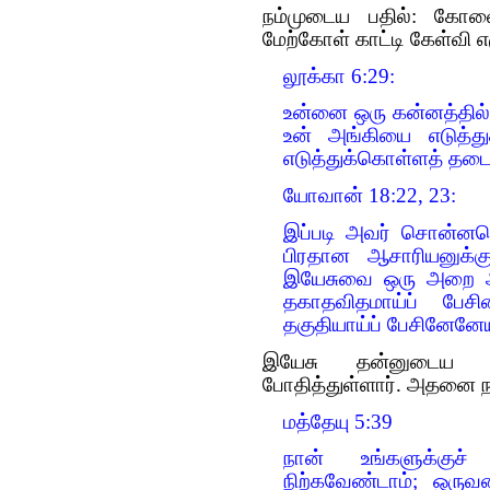
நம்முடைய பதில்: கோவ
மேற்கோள் காட்டி கேள்வி எழ
லூக்கா 6:29:
உன்னை ஒரு கன்னத்தில்
உன் அங்கியை எடுத்து
எடுத்துக்கொள்ளத் த
யோவான் 18:22, 23:
இப்படி அவர் சொன்னபெ
பிரதான ஆசாரியனுக்கு
இயேசுவை ஒரு அறை அ
தகாதவிதமாய்ப் பேச
தகுதியாய்ப் பேசினேனேய
இயேசு தன்னுடைய மல
போதித்துள்ளார். அதனை நா
மத்தேயு 5:39
நான் உங்களுக்குச்
நிற்கவேண்டாம்; ஒரு