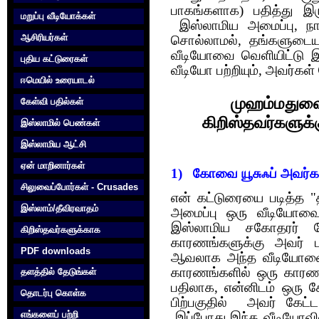
பாகங்களாக) பதித்து இ
மறுப்பு வீடியோக்கள்
இஸ்லாமிய அமைப்பு, நா
ஆசிரியர்கள்
சொல்லாமல், தங்களுடைய ப
வீடியோவை வெளியிட்டு இ
புதிய கட்டுரைகள்
வீடியோ பற்றியும், அவர்கள
ஈமெயில் உரையாடல்
முஹம்மதுவை 
கேள்வி பதில்கள்
கிறிஸ்தவர்களுக
இஸ்லாமில் பெண்கள்
இஸ்லாமிய ஆட்சி
ஏன் மாறினார்கள்
1) கோவை யூசுஃப் அவர்கள
சிலுவைப்போர்கள் - Crusades
என் கட்டுரையை படித்த 
இஸ்லாம்/தீவிரவாதம்
அமைப்பு ஒரு வீடியோவை
இஸ்லாமிய சகோதரர் ப
கிறிஸ்தவர்களுக்காக‌
காரணங்களுக்கு அவர் பதி
PDF downloads
ஆவலாக அந்த வீடியோவை 
காரணங்களில் ஒரு காரணத்
தளத்தில் தேடுங்கள்
பதிலாக, என்னிடம் ஒரு க
தொடர்பு கொள்க‌
பிற்பகுதில் அவர் கேட்
எங்களைப் பற்றி
இப்போது இந்த வீடியோவில்