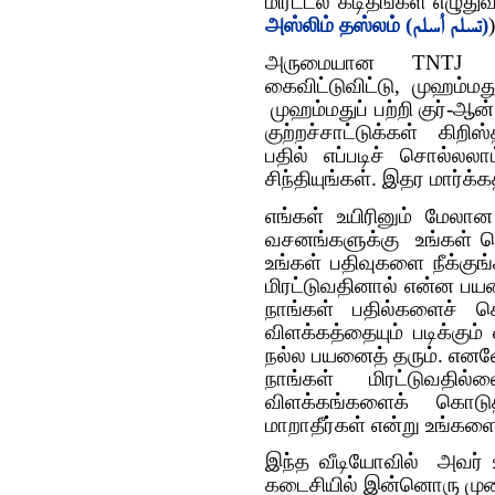
மிரட்டல் கடிதங்கள் எழுதுவ
அஸ்லிம் தஸ்லம் (تسلم أسلم)
)
அருமையான TNTJ பெ
கைவிட்டுவிட்டு, முஹம்மது
முஹம்மதுப் பற்றி குர்-ஆ
குற்றச்சாட்டுக்கள் கிற
பதில் எப்படிச் சொல்லலா
சிந்தியுங்கள். இதர மார்க
எங்கள் உயிரினும் மேலான 
வசனங்களுக்கு உங்கள் ச
உங்கள் பதிவுகளை நீக்குங
மிரட்டுவதினால் என்ன பய
நாங்கள் பதில்களைச் சொ
விளக்கத்தையும் படிக்கு
நல்ல பயனைத் தரும். எனவ
நாங்கள் மிரட்டுவத
விளக்கங்களைக் கொடு
மாறாதீர்கள் என்று உங்களை
இந்த வீடியோவில் அவர் 
கடைசியில் இன்னொரு முறை