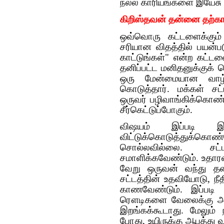
நல்ல காரியங்களை இயேசு 
கிறிஸ்தவன் தன்னை தற்கா
ஒவ்வொரு கட்டளைக்கும்
சரியான விதத்தில் பயன்ப
காட்டுங்கள்" என்ற கட்ட
தனிப்பட்ட மனிதனுக்குக் 
ஒரு மேன்மையான வாழ்
கொடுத்தார். மக்கள் ச
ஒருவர் பழிவாங்கிக்கொண்ட
சீர்கெட்டுப்போகும்.
விஷயம் இப்படி இருப
விட்டுக்கொடுத்துக்க
சொல்லவில்லை. சட
சமாளிக்கவேண்டும். உதார
வேறு ஒருவன் வந்து தன
சட்டத்தின் உதவியோடு, ந
காணவேண்டும். இப்படி 
ரௌடிகளை வேலைக்கு அமர
இறங்கக்கூடாது. மேலும் 
போது, உயிருக்கு ஆபத்து வ