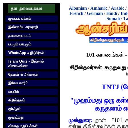
Albanian
/
Amharic
/
Arabic
/
French
/
German
/
Hindi
/
Ind
Somali
/
Ta
முகப்புப் பக்கம்
இஸ்லாமிய அகராதி
தளவரைப் படம்
படமும் பாடமும்
WhatsApp வழி(லி)கள்
101 காரணங்கள் - 
Islam Quiz - இஸ்லாம்
வினாடிவினா
கிறிஸ்தவர்கள் கருதுவது 
தேவன் & அல்லாஹ்
இயேசு யார்?
TNTJ (கோ
பைபிள்
"முஹம்மது ஒரு கள்ளத
கிறிஸ்தவம்
கருதலாம் 
குர்‍ஆன்
முஹம்மது
முன்னுரை:
நான் "101 கா
என்று கிறிஸ்தவர்கள் கரு
விவாத மறுப்புக்கள்