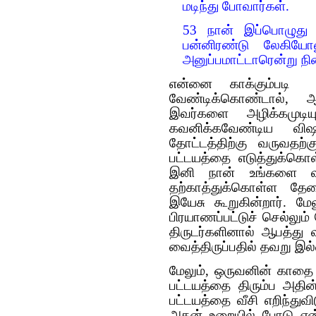
மடிந்து போவார்கள்.
53 நான் இப்பொழுது
பன்னிரண்டு லேகியே
அனுப்பமாட்டாரென்று ந
என்னை காக்கும்படி ந
வேண்டிக்கொண்டால், 
இவர்களை அழிக்கமுடிய
கவனிக்கவேண்டிய வி
தோட்டத்திற்கு வருவதற்
பட்டயத்தை எடுத்துக்கொ
இனி நான் உங்களை வி
தற்காத்துக்கொள்ள தேவ
இயேசு கூறுகின்றார். ம
பிரயாணப்பட்டுச் செல்லும்
திருடர்களினால் ஆபத்து 
வைத்திருப்பதில் தவறு இல
மேலும், ஒருவனின் காதை 
பட்டயத்தை திரும்ப அதி
பட்டயத்தை வீசி எறிந்துவ
அதன் உறையில் போடு என்ற