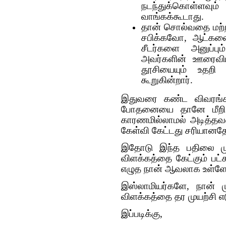
நடந்துக்கொள்ளவும
வாங்கக்கூடாது.
தான் சொல்வதை மற்ற
சபிக்கவோ, ஆட்களை
சீடர்களை அனுப்பு
அவர்களின் ஊரைவிட்ட
தூசியையும் உதறி 
கூறுகின்றார்.
இதுவரை கண்ட விவரங்கள
போதனையை தானே மீறி ந
காரணமில்லாமல் அடித்தவன
கேள்வி கேட்டது சரியானதே
இதோடு இந்த பதிலை முட
விளக்கத்தை கேட்கும் பட்
எழுத நான் ஆவலாக உள்ளே
இஸ்லாமியர்களே, நான்
விளக்கத்தை தர முயற்சி எ
இப்படிக்கு,