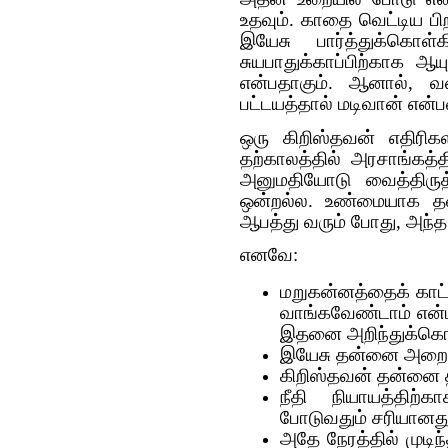
உதவும். காதை வெட்டிய பிற
இயேசு பார்த்துக்கொ
சுயபாதுக்காப்பிற்காக 
என்பதாகும். ஆனால், வ
பட்டயத்தால் மடிவான் என
ஒரு கிறிஸ்தவன் எதிரிக
தற்காலத்தில் அரசாங்கத்த
அனுமதியோடு வைத்திருத
ஒன்றல்ல. உண்மையாக தன் உ
ஆபத்து வரும் போது, அந்த
எனவே:
மறுகன்னத்தைக் காட்
வாங்கவேண்டாம் என்ப
இதனை அறிந்துக்கொ
இயேசு தன்னை அறைந்
கிறிஸ்தவன் தன்னை 
நீதி நியாயத்திற்
போடுவதும் சரியானது
அதே நேரத்தில் முட