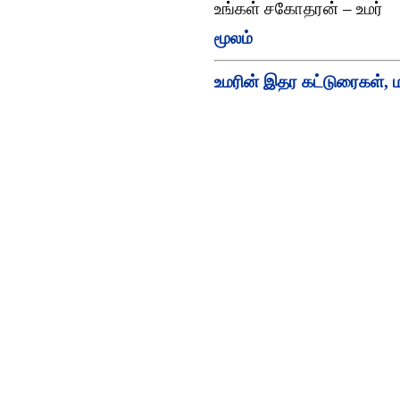
உங்கள் சகோதரன் – உமர்
மூலம்
உமரின் இதர கட்டுரைகள், ம