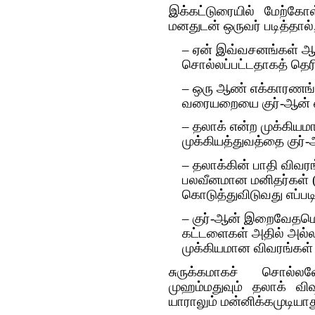
இக்கட்டுரையில் மேற்கோ
மனதுடன் ஒருவர் படித்தால்
– ஏன் இவ்வசனங்கள் ஆண்
சொல்லப்பட்டதாகத் தெர
– ஒரு ஆண் எக்காரணங்
வரையறையை குர்-ஆன் ஏ
– தலாக் என்ற முக்கியம
முக்கியத்துவத்தை குர
– தலாக்கின் பாதி விவர
பலவீனமான மனிதர்கள் (இ
கொடுத்துவிடுவது எப்பட
– குர்-ஆன் இறைவேதமென
கட்டளைகள் அதில் அல்ல
முக்கியமான விவரங்கள்
சுருக்கமாகச் சொல்லவ
முஹம்மதுவும் தலாக் வ
யாராலும் மன்னிக்கமுடியாத