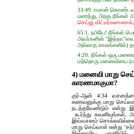
33:49. ஈமான் கொண்டவ
மணந்து, பிறகு நீங்க
செய்து விட்டீர்களானால்
65:1. நபியே! நீங்கள் 
அவர்களின் “இத்தா”வைக
அல்லாத காலங்களில்) தலா
4:20. நீங்கள் ஒரு மனை
மற்றொரு மனைவியை (
4) மனைவி மாறு செய
காரணமாகுமா?
குர்-ஆன் 4:34 வசனத்த
கணவனுக்கு மாறு செய்வா
நடத்தவேண்டும் என்று 
கூர்ந்து கவனியுங்கள், அ
இவ்வசனம் சொல்லவில்லை
மாறு செய்வாள் என்று ‘ச
இஸ்லாமிய பாணியில் 