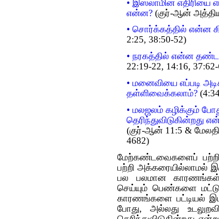
• இஸ்லாமின் எதிரியை எ
என்ன?
(குர்-ஆன் அத்தி
• சொர்க்கத்தில் என்ன க
2:25, 38:50-52)
• நரகத்தில்
என்ன
தண்ட
22:19-22, 14:16, 37:62-
• மனைவியை எப்படி அடிக
தள்ளிவைக்கலாம்?
(4:34
• மலஜலம் கழிக்கும் போது
தெரிந்துவிடுகின்றது எ
(குர்-ஆன் 11:5 & மேல
4682)
மேற்கண்டவைகளைப் பற்றி 
பற்றி அக்கரையில்லாமல் 
பல பலமான காரணங்கள் 
செய்யும் பெண்களை மட்டு
காரணங்களை பட்டியல் இடல
போது, அல்லது உடலுறவின
தெரிந்துவிடுகின்றது எ