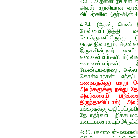
4:21. அதனை நீங்கள் எப்
அவள் உறுதியான வாக்க
விட்டீர்களே! (குர்-ஆன் 
4:34. (ஆண், பெண் இ
மேன்மைப்படுத்தி வ
சொத்துகளிலிருந்து
வருவதினாலும், ஆண்க
இருக்கின்றனர். எனவ
கணவன்மார்களிடம்) விசு
கணவன்மார்கள்) இ
வேண்டியவற்றை, அல்லா
கொள்வார்கள்; எந்த
கணவருக்கு) மாறு செய
அவர்களுக்கு நல்லுபதேச
அவர்களைப் படுக்கைய
திருந்தாவிட்டால்) 
உங்களுக்கு வழிப்பட்டுவ
தேடாதீர்கள் - நிச்சய
உடையவனாகவும் இருக்கி
4:35. (கணவன்-மனைவி 