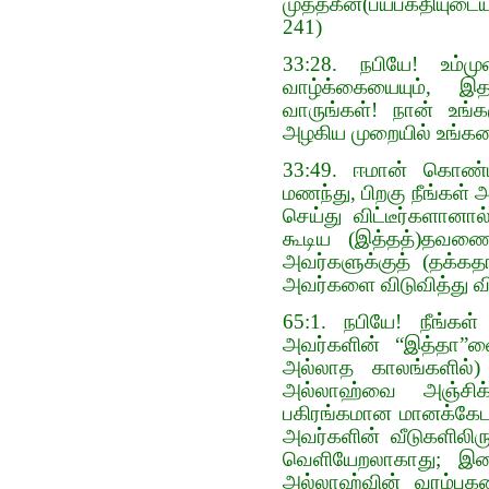
முத்தகீன்(பயபக்தியுடை
241)
33:28. நபியே! உம்ம
வாழ்க்கையையும், இத
வாருங்கள்! நான் உங்
அழகிய முறையில் உங்க
33:49. ஈமான் கொண்
மணந்து, பிறகு நீங்கள
செய்து விட்டீர்களானா
கூடிய (இத்தத்)தவண
அவர்களுக்குத் (தக்க
அவர்களை விடுவித்து விட
65:1. நபியே! நீங்க
அவர்களின் “இத்தா”வ
அல்லாத காலங்களில்)
அல்லாஹ்வை அஞ்சிக்
பகிரங்கமான மானக்கேட
அவர்களின் வீடுகளிலிரு
வெளியேறலாகாது; இவை
அல்லாஹ்வின் வரம்புக