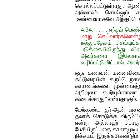
சொல்லப்பட்டுள்ளது. ஆண
அல்லாஹ் சொல்லும் க
உண்மையாகவே அந்தப்பெண
4:34. . . . . எந்தப் பெ
மாறு செய்வார்களென்
நல்லுபதேசம் செய்யுங்க
படுக்கையிலிருந்து வில
அவர்களை (இலேசாக)
வழிப்பட்டுவிட்டால், அவ
ஒரு கணவன் மனைவியை அ
கட்டுரையின் கருப்பெருள
காரணங்களை முன்வைத்த
அறிவுரை கூறியுள்ளானா 
கிடைக்காது” என்பதாகும்.
மேற்கண்ட குர்-ஆன் வச
தலாக் கொடுக்க விரும்பின
என்று அல்லாஹ் பொதுப்
பேசியிருப்பதை காணமுடிய
நிச்சயம் இருக்கவேண்டும