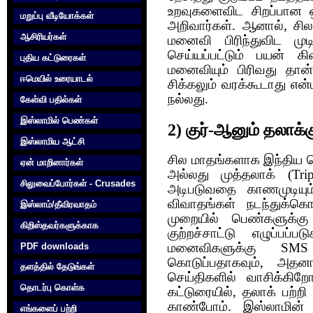
உறவுகளைவிட சிறப்பான
மறுப்பு வீடியோக்கள்
அறிவார்கள். ஆனால், ச
ஆசிரியர்கள்
மனைவி பிரிந்துவிட முட
செய்யப்பட்டும் பயன் க
புதிய கட்டுரைகள்
மனைவியும் பிரிவது தான
ஈமெயில் உரையாடல்
சிக்கலும் வரக்கூடாது என்
நல்லது.
கேள்வி பதில்கள்
இஸ்லாமில் பெண்கள்
2) குர்-ஆனும் தலாக்க
இஸ்லாமிய ஆட்சி
சில மாதங்களாக இந்திய ச
ஏன் மாறினார்கள்
அல்லது முத்தலாக் (Tr
சிலுவைப்போர்கள் - Crusades
அடிபடுவதை காணமுடியு
விவாதங்கள் நடந்துக்க
இஸ்லாம்/தீவிரவாதம்
முறையில் பெண்களுக்க
கிறிஸ்தவர்களுக்காக‌
குற்றச்சாட்டு எழுப்பப
மனைவிகளுக்கு SMS 
PDF downloads
கொடுப்பதாகவும், அதனா
தளத்தில் தேடுங்கள்
செய்திகளில் வாசிக்கிற
தொடர்பு கொள்க‌
கட்டுரையில், தலாக் பற்ற
காண்போம். இஸ்லாமின் 
எங்களைப் பற்றி