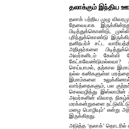
தலாக்கும் இந்திய ஊ
தலாக் பற்றிய முழு விவரமும
தேவையாக இருக்கின்ற
பிடித்துக்கொண்டு, முஸ
புரிந்துக்கொண்டு இருக்
தனிநபர்ச் சட்ட வாரியத்த
அறிஞர்களை பிடித்துக்
அவர்களிடம் கேள்வி கே
கேட்கவேண்டுமல்லவா
செய்யாமல், தற்கால இமாம
நல்ல கனிகளுள்ள மரத்தை ப
இமாம்களை உலுக்கின
வார்த்தைகளும், பல குற்ற
செலவழித்து இஸ்லாமின்
அவர்களின் விவாத நிகழ்ச
மரக்கன்றுகளை நட்டுவிட்டு,
மழை பொழியும்’ என்று அற
இருக்கிறது.
அடுத்த ‘தலாக்’ தொடரில் 