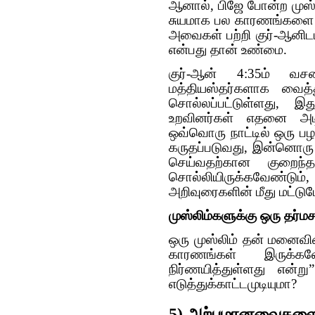
ஆனால், பிஜே போன்ற முஸ்ல
சுயமாக பல காரணங்களை தற
அவைகள் பற்றி குர்-ஆனிடம
என்பது தான் உண்மை.
குர்-ஆன் 4:35ம் வசன
மத்தியஸ்தர்களாக வைத்
சொல்லப்பட்டுள்ளது, இ
உறவினர்கள் எதனை அடி
ஒவ்வொரு நாட்டில் ஒரு பழக
கருதப்படுவது, இன்னொரு நா
செய்வதற்கான குறைந
சொல்லியிருக்கவேண்ட
அறிவுரைகளின் மீது மட்டும
முஸ்லிம்களுக்கு ஒரு தர்
ஒரு முஸ்லிம் தன் மனைவ
காரணங்கள் இருக்க
நிர்ணயித்துள்ளது என்ற
எடுத்துக்காட்டமுடியுமா?
5) அற்பமானவைகளை த