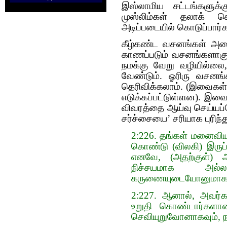
இஸ்லாமிய சட்டங்களுக்
முஸ்லிம்கள் தலாக் க
அடிப்படையில் கொடுப்பார்கள
கீழ்கண்ட வசனங்கள் அனைத
காணப்படும் வசனங்களாகும்
நமக்கு வேறு வழியில்லை
வேண்டும். ஓரிரு வசனங்க
தெரிவிக்கலாம். (இவைகள் 
எடுக்கப்பட்டுள்ளன). இவ
விவரத்தை ஆய்வு செய்யப்
சர்ச்சையை’ சரியாக புரிந்
2:226. தங்கள் மனைவிய
கொண்டு (விலகி) இருப
எனவே, (அதற்குள்) அவ
நிச்சயமாக அல்ல
கருணையுடையோனுமாகவும
2:227. ஆனால், அவர்க
உறுதி கொண்டார்களான
செவியுறுவோனாகவும், ந