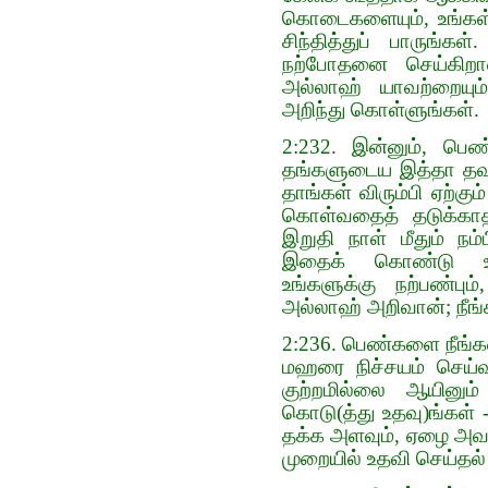
கொடைகளையும், உங்கள்
சிந்தித்துப் பாருங்
நற்போதனை செய்கிறான
அல்லாஹ் யாவற்றையும
அறிந்து கொள்ளுங்கள்.
2:232. இன்னும், பெண
தங்களுடைய இத்தா தவணை
தாங்கள் விரும்பி ஏற்க
கொள்வதைத் தடுக்காதீர
இறுதி நாள் மீதும் ந
இதைக் கொண்டு உபதே
உங்களுக்கு நற்பண்பு
அல்லாஹ் அறிவான்; நீங்க
2:236. பெண்களை நீங்க
மஹரை நிச்சயம் செய்வ
குற்றமில்லை ஆயினும
கொடு(த்து உதவு)ங்கள்
தக்க அளவும், ஏழை அவன
முறையில் உதவி செய்தல்