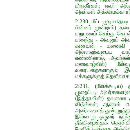
மீறாதீர்கள்; எவர் 
அவர்கள் அக்கிரமக்காரர
2:230. மீட்ட முடியா
பின்னர் மூன்றாம்) 
மறுமணம் செய்து கொள
மணந்து - அவனும் அவ
கணவன் - மனைவி சே
அல்லாஹ்வுடைய வரம்
எண்ணினால், அவர்கள
மணவாழ்வில்) மீள்
வரையறைகளாகும்; இவ
மக்களுக்குத் தெளிவாக எ
2:231. (மீளக்கூடிய)
முறைப்படி அவர்களை(உங
(இத்தாவின்) தவணை மு
விடுங்கள்; ஆனால் 
அவர்களைத் துன்புறுத்தாத
இவ்வாறு ஒருவர் நடந
தீங்கிழைத்துக் கொள்
கேலிக் கூத்தாக ஆக்கிவ