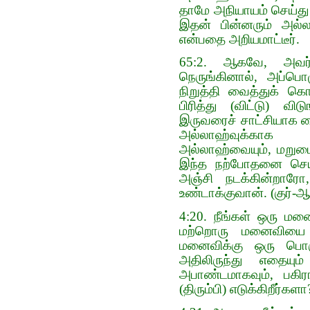
தாமே அநியாயம் செய்து
இதன் பின்னரும் அல்
என்பதை அறியமாட்டீர்.
65:2. ஆகவே, அவர
நெருங்கினால், அப்ப
நிறுத்தி வைத்துக் க
பிரித்து (விட்டு) வி
இருவரைச் சாட்சியாக வ
அல்லாஹ்வுக்காக (
அல்லாஹ்வையும், மறுமை
இந்த நற்போதனை செய்ய
அஞ்சி நடக்கின்றார
உண்டாக்குவான். (குர்-ஆ
4:20. நீங்கள் ஒரு மன
மற்றொரு மனைவியை 
மனைவிக்கு ஒரு பொரு
அதிலிருந்து எதையும்
அபாண்டமாகவும், பகி
(திரும்பி) எடுக்கிறீர்களா