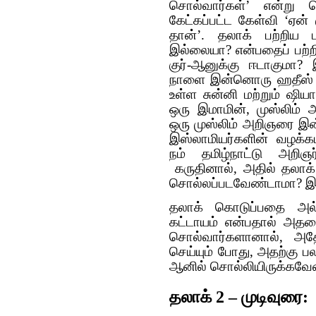
சொல்வார்கள்’ என்று ச
கேட்கப்பட்ட கேள்வி ‘ஏ
தான்’. தலாக் பற்றிய
இல்லையா? என்பதைப் பற்றி
குர்-ஆனுக்கு ஈடாகுமா?
நாளை இன்னொரு ஹதீஸ் பல
உள்ள சுன்னி மற்றும் ஷிய
ஒரு இமாமின், முஸ்லிம் 
ஒரு முஸ்லிம் அறிஞரை இன
இஸ்லாமியர்களின் வழக்கம
நம் தமிழ்நாட்டு அறி
கருதினால், அதில் தலாக்
சொல்லப்படவேண்டாமா? இது 
தலாக் கொடுப்பதை அல்ல
கட்டாயம் என்பதால் அதன
சொல்வார்களானால், 
செய்யும் போது, அதற்கு 
ஆனில் சொல்லியிருக்கவே
தலாக் 2 – முடிவுரை: