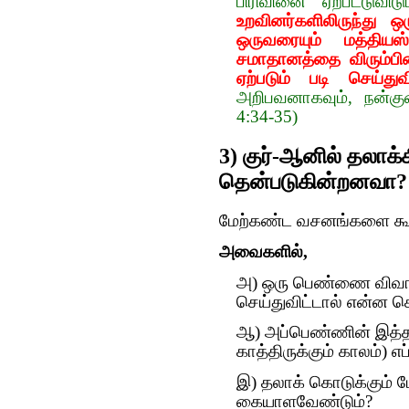
பிரிவினை ஏற்பட்டுவி
உறவினர்களிலிருந்து ஒ
ஒருவரையும் மத்தியஸ்
சமாதானத்தை விரும்பி
ஏற்படும் படி செய்துவ
அறிபவனாகவும், நன்குண
4:34-35)
3) குர்-ஆனில் தலாக
தென்படுகின்றனவா?
மேற்கண்ட வசனங்களை கூர்ந
அவைகளில்,
அ) ஒரு பெண்ணை விவாக
செய்துவிட்டால் என்ன ச
ஆ) அப்பெண்ணின் இத்தா 
காத்திருக்கும் காலம்) 
இ) தலாக் கொடுக்கும் 
கையாளவேண்டும்?