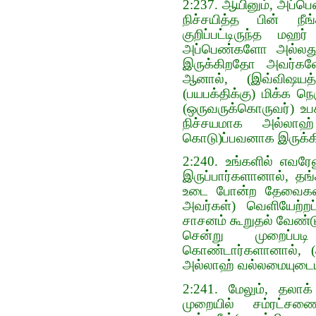
2:237. ஆயினும், அப்ப
நிச்சயித்த பின் நீ
குறிப்பட்டிருந்த மஹ
அப்பெண்களோ அல்லது எ
இருக்கிறதோ அவர்களோ 
ஆனால், (இவ்விஷயத்த
(பயபக்திக்கு) மிக்க ந
(ஒருவருக்கொருவர்) உப
நிச்சயமாக அல்லாஹ்
கொடு)ப்பவனாக இருக்கின
2:240. உங்களில் எவரே
இருப்பார்களானால், த
உடை போன்ற தேவைகளைக
அவர்கள்) வெளியேற்றப
சாசனம் கூறுதல் வேண்
சென்று முறைப்ப
கொண்டார்களானால், (அ
அல்லாஹ் வல்லமையுடைய
2:241. மேலும், தலாக
முறையில் சம்ரட்சண