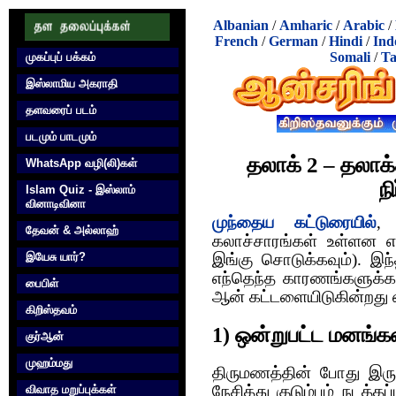
Albanian
/
Amharic
/
Arabic
/
French
/
German
/
Hindi
/
Ind
Somali
/
Ta
முகப்புப் பக்கம்
இஸ்லாமிய அகராதி
தளவரைப் படம்
படமும் பாடமும்
தலாக் 2 – தலா
WhatsApp வழி(லி)கள்
ந
Islam Quiz - இஸ்லாம்
வினாடிவினா
முந்தைய கட்டுரையில்
, 
தேவன் & அல்லாஹ்
கலாச்சாரங்கள் உள்ளன எ
இயேசு யார்?
இங்கு சொடுக்கவும்). இந
எந்தெந்த காரணங்களுக்கா
பைபிள்
ஆன் கட்டளையிடுகின்றது
கிறிஸ்தவம்
1) ஒன்றுபட்ட மனங்கள்
குர்‍ஆன்
முஹம்மது
திருமணத்தின் போது இரு
விவாத மறுப்புக்கள்
நேசித்து குடும்பம் நடத்