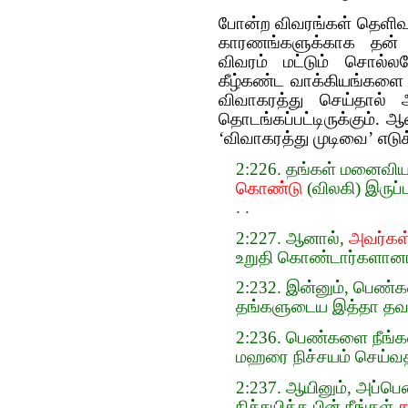
போன்ற விவரங்கள் தெளிவா
காரணங்களுக்காக தன் 
விவரம் மட்டும் சொல்
கீழ்கண்ட வாக்கியங்களை 
விவாகரத்து செய்தால் 
தொடங்கப்பட்டிருக்கும்.
‘விவாகரத்து முடிவை’ எடு
2:226. தங்கள் மனைவி
கொண்டு
(விலகி) இருப்
. .
2:227. ஆனால்,
அவர்கள
உறுதி கொண்டார்களானால்
2:232. இன்னும், பெண
தங்களுடைய இத்தா தவணைய
2:236. பெண்களை நீங்க
மஹரை நிச்சயம் செய்வத
2:237. ஆயினும், அப்ப
நிச்சயித்த பின் நீங்கள்
த