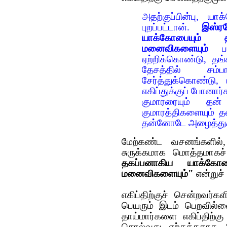
அதற்குப்பின்பு, யா
புறப்பட்டான்.
இஸ்ர
யாக்கோபையும் 
மனைவிகளையும்
பார
ஏற்றிக்கொண்டு, தங
தேசத்தில் சம்
சேர்த்துக்கொண்டு,
எகிப்துக்குப் போனார
குமாரரையும் தன்
குமாரத்திகளையும் த
தன்னோடே அழைத்துக
மேற்கண்ட வசனங்களில்,
சுருக்கமாக மொத்தமாகச
தகப்பனாகிய யாக்கோப
மனைவிகளையும்"
என்றுச்
எகிப்திற்குச் சென்றவர்
பெயரும் இடம் பெறவில்
தாய்மார்களை எகிப்திற்கு
சொல்வது ஏற்கத்தகாத 