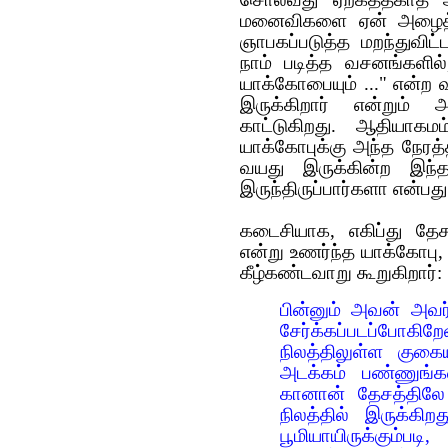
மனைவிகளை ஏன் அழைத்து
ஞாபகப்படுத்த மறந்துவிட்
நாம் படித்த வசனங்களில
யாக்கோபையும் ..." என்
இருக்கிறார் என்றும் 
காட்டுகிறது. ஆதியாகம
யாக்கோபுக்கு அந்த நேரத
வயது இருக்கின்ற இந்
இருந்திருப்பார்களா என்பது
கடைசியாக, எகிப்து தேச
என்று உணர்ந்த யாக்கோப
கீழ்கண்டவாறு கூறுகிறார்:
பின்னும் அவன் அவ
சேர்க்கப்படப்ப
நிலத்திலுள்ள குக
அடக்கம் பண்ணுங்க
கானான் தேசத்திலே 
நிலத்தில் இருக்கி
பூமியாயிருக்கும்ப