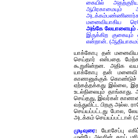
கையில் அதற்குரி
ஆபிரகாமையும் 
அடக்கம்பண்ணினா
மனைவியாகிய ரெபெ
அங்கே லேயாளையும்
இருக்கிற குகையும் 
என்றான். (ஆதியாகமம
யாக்கோபு தன் மனைவிய
செய்தார் என்பதை மேற்
கூறுகின்றன. அதிக வய
யாக்கோபு தன் மனைவி 
கானானுக்குக் கொண்டுச்
ஏற்கத்தக்கது இல்லை, இ
உடல்நிலையும் தாங்காது
செய்தது, இவர்கள் கானானில
வந்துவிட்ட பிறகு அல்ல. 
செய்யப்பட்டது போல, லே
அடக்கம் செய்யப்பட்டாள் (
முடிவுரை
:
யோசேப்பு எகிப
முன்பே அவரின் தாய் மரி