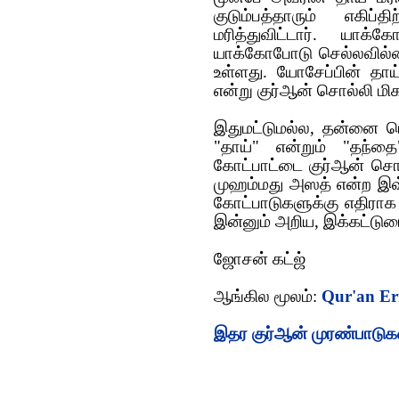
குடும்பத்தாரும் எகிப
மரித்துவிட்டார். யாக்
யாக்கோபோடு செல்லவில்லை
உள்ளது. யோசேப்பின் தாய்
என்று குர்ஆன் சொல்லி மி
இதுமட்டுமல்ல, தன்னை ப
"தாய்" என்றும் "தந்
கோட்பாட்டை குர்ஆன் சொல்க
முஹம்மது அஸத் என்ற இவ்
கோட்பாடுகளுக்கு எதிராக
இன்னும் அறிய, இக்கட்டு
ஜோசன் கட்ஜ்
ஆங்கில மூலம்:
Qur'an Err
இதர குர்ஆன் முரண்பாடுக