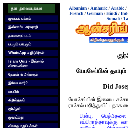
Albanian
/
Amharic
/
Arabic
/
French
/
German
/
Hindi
/
Ind
Somali
/
Ta
முகப்புப் பக்கம்
இஸ்லாமிய அகராதி
தளவரைப் படம்
படமும் பாடமும்
WhatsApp வழி(லி)கள்
குர
Islam Quiz - இஸ்லாம்
வினாடிவினா
யோசேப்பின் தாயும்
தேவன் & அல்லாஹ்
இயேசு யார்?
Did Jose
பைபிள்
யோசேப்பின் இளைய சகோதரன
கிறிஸ்தவம்
ராகேல் மரித்துவிட்டதாக ப
குர்‍ஆன்
பின்பு, பெத்தேலை 
முஹம்மது
எப்பிராத்தாவுக்கு 
விவாத மறுப்புக்கள்
ராகேல் பிள்ளைபெ