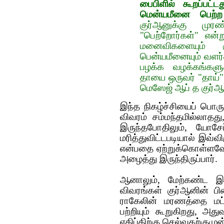
பைபிளில் கூறப்பட்
மென்யமீனை பெற்ற 
குர்ஆனுக்கு முர
"பெற்றோர்கள்" என
மனைவிகளையும் கு
பென்யமீனையும் வளர்
பழக்க வழக்கங்களுக
தாயை ஒருவர் "தாய்"
மெஸேஜ் ஆப் த குர்ஆன்,
இந்த நிகழ்ச்சியைப் பொர
விவரம் சம்மந்தமில்லாதத
இருந்தபோதிலும், யோசேப
மரித்துவிட்டபடியால் இவ்
என்பதை ஏற்றுக்கொள்ளவேண
அழைத்து இருந்திருப்பார்.
ஆனாலும், மேற்கண்ட இர
விவரங்கள் குர்ஆனின் பி
ராகேலின் மரணத்தை மட்
பற்றியும் கூறுகிறது, அத
எகிப்திற்கு செல்வதற்குமுன