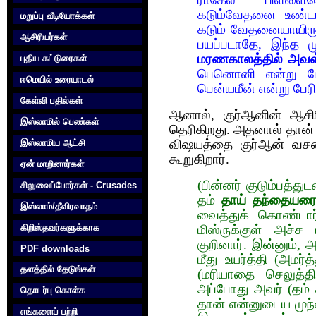
கடும்வேதனை உண்டாய
மறுப்பு வீடியோக்கள்
கடும் வேதனையாயிருக
ஆசிரியர்கள்
பயப்படாதே, இந்த மு
மரணகாலத்தில் அவள் 
புதிய கட்டுரைகள்
பெனொனி என்று பே
ஈமெயில் உரையாடல்
பென்யமீன் என்று பேர
கேள்வி பதில்கள்
ஆனால், குர்ஆனின் ஆசிர
இஸ்லாமில் பெண்கள்
தெரிகிறது. அதனால் தான் அ
விஷயத்தை குர்ஆன் வசன
இஸ்லாமிய ஆட்சி
கூறுகிறார்.
ஏன் மாறினார்கள்
(பின்னர் குடும்பத்த
சிலுவைப்போர்கள் - Crusades
தம்
தாய் தந்தையர
இஸ்லாம்/தீவிரவாதம்
வைத்துக் கொண்டார
கிறிஸ்தவர்களுக்காக‌
மிஸ்ருக்குள் அச்ச 
குறினார். இன்னும், 
PDF downloads
மீது உயர்த்தி (அமர்
தளத்தில் தேடுங்கள்
(மரியாதை செலுத்திய
அப்போது அவர் (தம்
தொடர்பு கொள்க‌
தான் என்னுடைய முந
எங்களைப் பற்றி