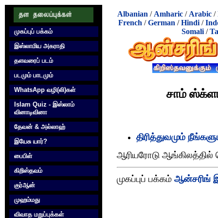
Albanian
/
Amharic
/
Arabic
/
French
/
German
/
Hindi
/
Ind
Somali
/
Ta
முகப்புப் பக்கம்
இஸ்லாமிய அகராதி
தளவரைப் படம்
படமும் பாடமும்
WhatsApp வழி(லி)கள்
சாம் ஸ்க்ளா
Islam Quiz - இஸ்லாம்
வினாடிவினா
தேவன் & அல்லாஹ்
திரித்துவமும் நீங்களு
இயேசு யார்?
ஆரியரோடு ஆங்கிலத்தில்
பைபிள்
கிறிஸ்தவம்
முகப்புப் பக்கம்
ஆன்சரிங் இ
குர்‍ஆன்
முஹம்மது
விவாத மறுப்புக்கள்