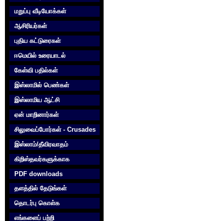
மறுப்பு வீடியோக்கள்
ஆசிரியர்கள்
புதிய கட்டுரைகள்
ஈமெயில் உரையாடல்
கேள்வி பதில்கள்
இஸ்லாமில் பெண்கள்
இஸ்லாமிய ஆட்சி
ஏன் மாறினார்கள்
சிலுவைப்போர்கள் - Crusades
இஸ்லாம்/தீவிரவாதம்
கிறிஸ்தவர்களுக்காக‌
PDF downloads
தளத்தில் தேடுங்கள்
தொடர்பு கொள்க‌
எங்களைப் பற்றி