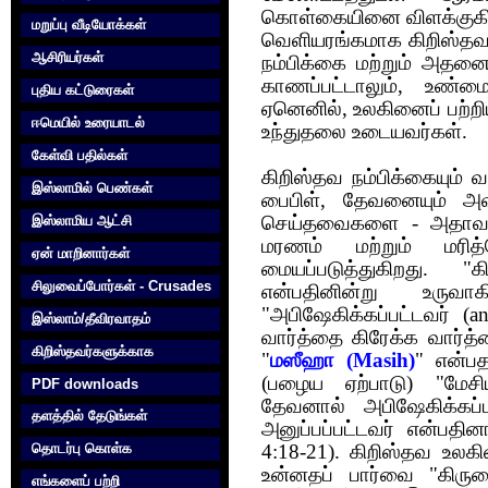
கொள்கையினை விளக்குகிற
மறுப்பு வீடியோக்கள்
வெளியரங்கமாக கிறிஸ்தவர
ஆசிரியர்கள்
நம்பிக்கை மற்றும் அதனை
காணப்பட்டாலும், உண்மை
புதிய கட்டுரைகள்
ஏனெனில், உலகினைப் பற்ற
ஈமெயில் உரையாடல்
உந்துதலை உடையவர்கள்.
கேள்வி பதில்கள்
கிறிஸ்தவ நம்பிக்கையும
இஸ்லாமில் பெண்கள்
பைபிள், தேவனையும் அ
இஸ்லாமிய ஆட்சி
செய்தவைகளை - அதாவது
மரணம் மற்றும் மரித்
ஏன் மாறினார்கள்
மையப்படுத்துகிறது. "
சிலுவைப்போர்கள் - Crusades
என்பதினின்று உருவாக
"அபிஷேகிக்கப்பட்டவர்
(
an
இஸ்லாம்/தீவிரவாதம்
வார்த்தை கிரேக்க வார்
கிறிஸ்தவர்களுக்காக‌
"
மஸீஹா
(
Masih)
" என்ப
(
பழைய ஏற்பாடு) "மேசிய
PDF downloads
தேவனால் அபிஷேகிக்கப்பட
தளத்தில் தேடுங்கள்
அனுப்ப‌ப்ப‌ட்ட‌வ‌ர் என்ப‌த
தொடர்பு கொள்க‌
4:18-21). கிறிஸ்த‌வ‌ உல‌க
உன்ன‌த‌ப் பார்வை "கிர
எங்களைப் பற்றி