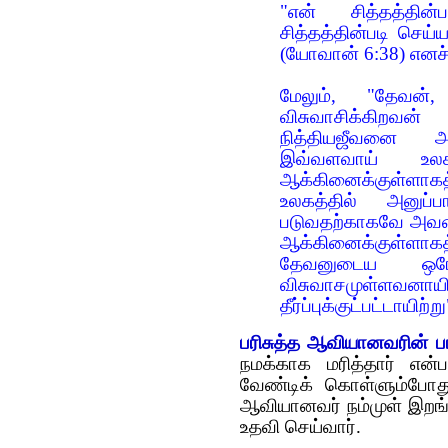
"என் சித்தத்தின
சித்தத்தின்படி செய்
(
யோவான் 6:38) எனச்
மேலும், "தேவன
விசுவாசிக்கிறவ
நித்தியஜீவனை அட
இவ்வளவாய் உலகத
ஆக்கினைக்குள்ளாகத்
உலகத்தில் அனுப்
படுவதற்காகவே அவரை
ஆக்கினைக்குள்ளாக
தேவனுடைய ஒரே
விசுவாசமுள்ளவனா
தீர்ப்புக்குட்பட்டாயிற்ற
பரிசுத்த ஆவியானவரின் ப
நமக்காக மரித்தார் என்
வேண்டிக் கொள்ளும்போது
ஆவியானவர் நம்முள் இறங்க
உதவி செய்வார்.