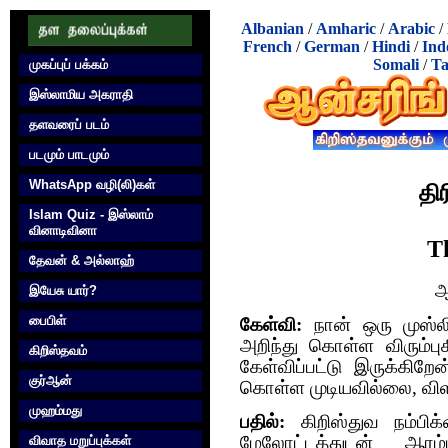
Albanian
/
Amharic
/
Arabic
/
French
/
German
/
Hindi
/
Ind
Somali
/
Ta
முகப்புப் பக்கம்
இஸ்லாமிய அகராதி
தளவரைப் படம்
படமும் பாடமும்
WhatsApp வழி(லி)கள்
திர
Islam Quiz - இஸ்லாம்
வினாடிவினா
T
தேவன் & அல்லாஹ்
ஆ
இயேசு யார்?
பைபிள்
கேள்வி:
நான் ஒரு முஸ்லி
அறிந்து கொள்ள விரும்பு
கிறிஸ்தவம்
கேள்விப்பட்டு இருக்கி
குர்‍ஆன்
கொள்ள முடியவில்லை, விளக
முஹம்மது
பதில்:
கிறிஸ்துவ நம்பிக்
விவாத மறுப்புக்கள்
மேலோட்டத்துடன் ஆரம்