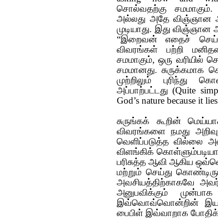
சொல்வதற்கு சமமாகும்
அல்லது அதே விஞ்ஞான அ
முடியாது. இது விஞ்ஞான 
“இறைவன் எதைச் செய்வ
விவரங்கள் பற்றி மனிதன்
சமமாகும், ஒரு வரியில் 
சமமானது. சுருக்க‌மாக‌ 
முற்றிலும் புரிந்து கொள
அப்பாற்ப‌ட்ட‌து
(
Quite simp
God’s nature because it lie
சுருங்கக் கூறின் மெய்ய
விவரங்களை நமது அறிவுப
வெளிப்படுத்த வில்லை 
விளங்கிக் கொள்ளும்படியாக
பரிசுத்த ஆவி ஆகிய ஒவ்வொ
மற்றும் செய்து கொண்டிர
அவசியத்திற்காகவே அவர்
அனுபவிக்கும் முன்பாக
இவ்வொவ்வொன்றின் இயக்
பைபிள் இவ்வாறாக போதிக்