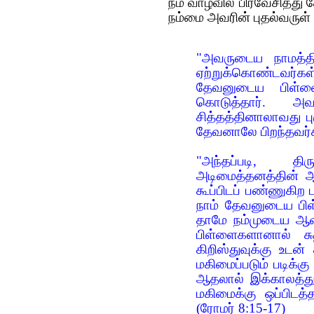
நம் வாழ்வில் பிரவேசித்து
நம்மை அவரின் புதல்வருள் 
"அவருடைய நாமத்தி
ஏற்றுக்கொண்டவர்க
தேவனுடைய பிள்ளை
கொடுத்தார். அவ
சித்தத்தினாலாவது ப
தேவனாலே பிறந்தவர்
"அந்தப்படி, திர
அடிமைத்தனத்தின் ஆ
கூப்பிடப் பண்ணுகிற ப
நாம் தேவனுடைய பி
தாமே நம்முடைய ஆவிய
பிள்ளைகளானால் சு
கிறிஸ்துவுக்கு உடன்
மகிமைப்படும் படிக்க
ஆதலால் இக்காலத்துப
மகிமைக்கு ஒப்பிட
(
ரோமர் 8:15-17)