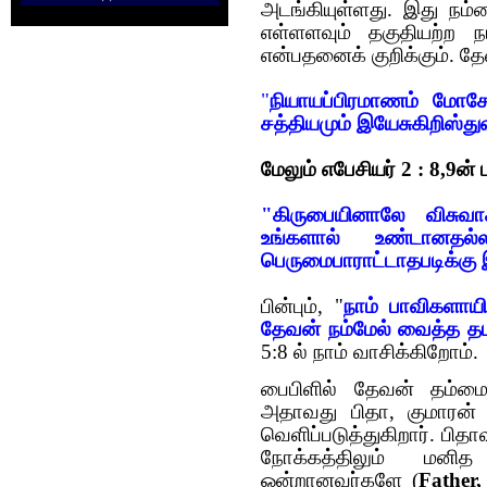
அட‌ங்கியுள்ள‌து. இது நம்
எள்ளளவும் தகுதியற்ற நம
என்ப‌த‌னைக் குறிக்கும். 
"
நியாயப்பிரமாணம் மோசேய
சத்தியமும் இயேசுகிறிஸ்த
மேலும் எபேசிய‌ர் 2 : 8,9ன் ப‌
"கிருபையினாலே விசுவாச
உங்களால் உண்டானத
பெருமைபாராட்டாதபடிக்கு
பின்பும், "
நாம் பாவிகளாயி
தேவன் நம்மேல் வைத்த த
5:8 ல் நாம் வாசிக்கிறோம்.
பைபிளில் தேவன் தம்மை
அதாவது பிதா, குமாரன
வெளிப்படுத்துகிறார். பிதாவ
நோக்கத்திலும் மனித 
ஒன்றானவர்களே
(
Father,