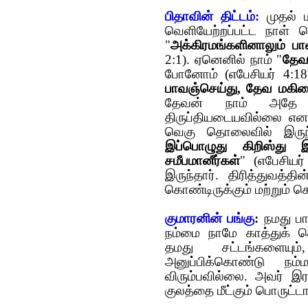
பிதாவின் திட்டம்:
முதல் ம
வெளியேற்றப்பட்ட நாள் 
"
அக்கிரமங்களினாலும் பா
2:1). ஏனெனில் நாம் "
தேவ
போனோம்
(
எபேசியர் 4:1
பாவஞ்செய்து, தேவ மகிம
தேவன் நாம் அதே ந
திருப்தியடைய‌வில்லை எ
வெகு தொலைவில் இருந
இப்பொழுது கிறிஸ்து இய
சமீபமானீர்கள்
"
(
எபேசியர்
இருந்தார். திரித்துவத்
கொண்டிருக்கும் மற்றும் 
குமாரனின் பங்கு
:
நமது பா
நம்மை நாமே காத்துக் 
தமது சட்டங்களையும
அனுப்பிக்கொண்டு நம்ம
விரும்பவில்லை. அவர் இர
குலத்தை மீட்கும் பொருட்டா