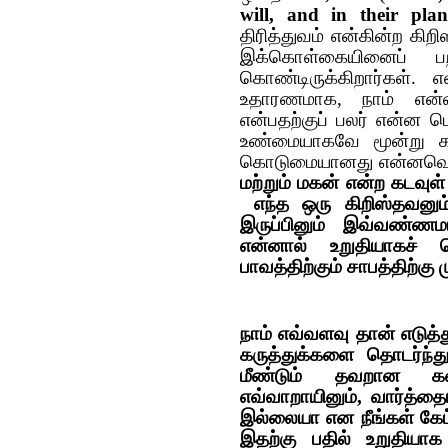
will, and in their pl
திரித்துவம் என்கின்ற கி
இக்கொள்கையினைப் ப
கொண்டிருக்கிறார்கள்
உதாரணமாக, நாம் என்ன 
என்பதற்குப் பலர் என்ன ப
உண்மையாகவே மூன்று கடவ
கொடுமையானது என்னவெ
மற்றும் மகன் என்ற கடவுள்
எந்த ஒரு கிறிஸ்தவனும
இருப்பினும் இவ்வண்ணம
என்னால் உறுதியாகச் 
பாவத்திற்கும் சாபத்திற்க
நாம் எவ்வளவு தான் எடுத
கருத்துக்களை தொடர்ந்து
மீண்டும் தவறான கணி
எவ்வாறாயினும், வார்த்
இல்லையா என நீங்கள் கேட
இதற்கு பதில் உறுதியா