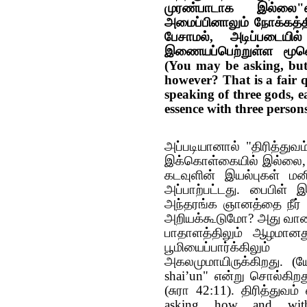
முரண்பாடாக இல்லை"
அமைப்பினாலும் நோக்கத்தி
பேசாமல், அடிப்படையில
இணையப்பெற்றுள்ள மூவ
(
You may be asking, but 
however? That is a fair q
speaking of three gods, e
essence with three person
அப்படியானால் "திரித்துவ
இக்கொள்கையில் இல்லை, 
கடவுளின் இயல்புகள் மனி
அப்பாற்பட்டது. பைபிள்
அந்தரங்க ஞானத்தை நீர் 
அறியக்கூடுமோ? அது வானபர
பாதாளத்திலும் ஆழமானத
பூமியைப்பார்க்கிலும
அகலமுமாயிருக்கிறது.
(
ய
shai’un" என்று சொல்கி
(
சுரா 42:11). திரித்துவம்
asking how and witho