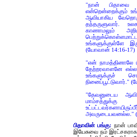
"நான் பிதாவை 
என்றென்றைக்கும் உங
ஆவியாகிய வேறொரு
தந்தருளுவார். உ
காணாமலும் அறிய
பெற்றுக்கொள்ளமாட
உங்களுக்குள்ளே இர
(
யோவான் 14:16-17)
"என் நாமத்தினாலே 
தேற்றரவாளனே எல்லாவ
உங்களுக்குச் ச
நினைப்பூட்டுவார்."
(
ய
"தேவனுடைய ஆவி உ
மாம்சத்துக்கு 
உட்பட்டவர்களாயிருப
அவருடையவனல்ல."
பிதாவின் பங்கு:
நான் பாவி
இயேசுவை நம் இரட்சகராக 