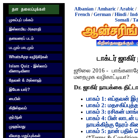
Albanian
/
Amharic
/
Arabic
/
French
/
German
/
Hindi
/
Ind
Somali
/
Ta
முகப்புப் பக்கம்
இஸ்லாமிய அகராதி
தளவரைப் படம்
படமும் பாடமும்
டாக்டர் ஜாகிர
WhatsApp வழி(லி)கள்
Islam Quiz - இஸ்லாம்
ஜூலை 2016 - பாங்களாதேஷ்
வினாடிவினா
மறைமுக வழிகாட்டியா?
தேவன் & அல்லாஹ்
Dr. ஜாகிர் நாயக்கை திட்ட
இயேசு யார்?
பாகம் 1: எய்தவன் 
பைபிள்
பாகம் 2: மதசகிப்பு
கிறிஸ்தவம்
பாகம் 3: ரசிகன் மாங
குர்‍ஆன்
பாகம் 4: பின் லாடன்
நாயக்கிற்கு நேரம் க
முஹம்மது
பாகம் 5: நான் பதில்
விவாத மறுப்புக்கள்
(*Terms & Condition