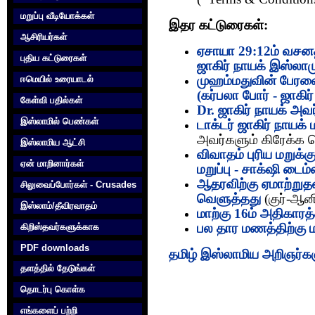
மறுப்பு வீடியோக்கள்
இதர கட்டுரைகள்:
ஆசிரியர்கள்
ஏசாயா 29:12ம் வசனத்
புதிய கட்டுரைகள்
ஜாகிர் நாயக் இஸ்லாம
முஹம்மதுவின் பேரன
ஈமெயில் உரையாடல்
(கர்பலா போர் - ஜாகிர
கேள்வி பதில்கள்
Dr. ஜாகிர் நாயக் அவ
இஸ்லாமில் பெண்கள்
டாக்டர் ஜாகிர் நாயக்
அவர்களும் கிரேக்க ம
இஸ்லாமிய ஆட்சி
விவாதம் புரிய மறுக்க
ஏன் மாறினார்கள்
மறுப்பு - சாக்‌ஷி டைம்
ஆதரவிற்கு ஏமாற்றுதல்
சிலுவைப்போர்கள் - Crusades
வெளுத்தது
(குர்-ஆன
இஸ்லாம்/தீவிரவாதம்
மாற்கு 16ம் அதிகாரத
பல தார மணத்திற்கு மற
கிறிஸ்தவர்களுக்காக‌
PDF downloads
தமிழ் இஸ்லாமிய அறிஞர்களு
தளத்தில் தேடுங்கள்
தொடர்பு கொள்க‌
எங்களைப் பற்றி