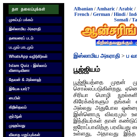
Albanian
/
Amharic
/
Arabic
/
French
/
German
/
Hindi
/
Ind
Somali
/
Ta
முகப்புப் பக்கம்
இஸ்லாமிய அகராதி
தளவரைப் படம்
படமும் பாடமும்
இஸ்லாமிய அகராதி
>
ப வ
WhatsApp வழி(லி)கள்
Islam Quiz - இஸ்லாம்
பூஜ்ஜியம்
வினாடிவினா
தேவன் & அல்லாஹ்
பூஜ்ஜியத்தை முதன் மு
சொல்லப்படுகின்றது. ஏனென
இயேசு யார்?
சிரியா மொழி நூல்களில்
பைபிள்
கிரேக்கர்களும் தங்கள்
கிறிஸ்தவம்
அல்லது அதுபோல ஒன்றை 
இன்னொரு விவரமும் உண்
குர்‍ஆன்
இந்தியர்கள் தான் கண்டுப
முஹம்மது
ஐரோப்பாவிற்கு பரவியது 
உள்ளது, அதாவது இந்த 
விவாத மறுப்புக்கள்