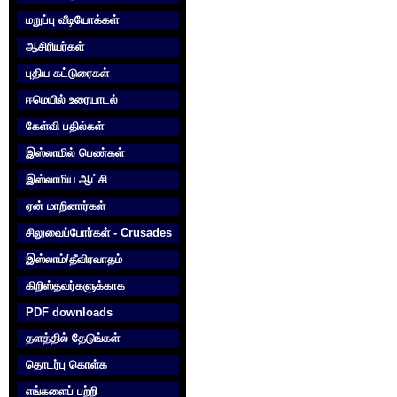
மறுப்பு வீடியோக்கள்
ஆசிரியர்கள்
புதிய கட்டுரைகள்
ஈமெயில் உரையாடல்
கேள்வி பதில்கள்
இஸ்லாமில் பெண்கள்
இஸ்லாமிய ஆட்சி
ஏன் மாறினார்கள்
சிலுவைப்போர்கள் - Crusades
இஸ்லாம்/தீவிரவாதம்
கிறிஸ்தவர்களுக்காக‌
PDF downloads
தளத்தில் தேடுங்கள்
தொடர்பு கொள்க‌
எங்களைப் பற்றி