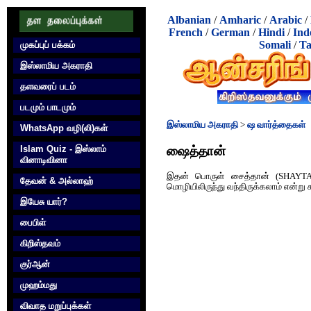
Albanian
/
Amharic
/
Arabic
/
French
/
German
/
Hindi
/
Ind
Somali
/
Ta
முகப்புப் பக்கம்
இஸ்லாமிய அகராதி
தளவரைப் படம்
படமும் பாடமும்
இஸ்லாமிய அகராதி
>
ஷ வார்த்தைகள்
WhatsApp வழி(லி)கள்
ஷைத்தான்
Islam Quiz - இஸ்லாம்
வினாடிவினா
இதன் பொருள் சைத்தான் (SHAYTAN
தேவன் & அல்லாஹ்
மொழியிலிருந்து வந்திருக்கலாம் என்று 
இயேசு யார்?
பைபிள்
கிறிஸ்தவம்
குர்‍ஆன்
முஹம்மது
விவாத மறுப்புக்கள்